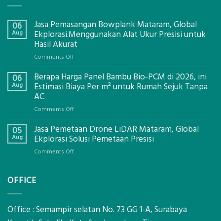
Jasa Pemasangan Bowplank Mataram, Global
06
Aug
Ekplorasi.Menggunakan Alat Ukur Presisi untuk
Hasil Akurat
on
Comments Off
Jasa
Berapa Harga Panel Bambu Bio-PCM di 2026, ini
Pemasangan
06
Bowplank
Aug
Estimasi Biaya Per m² untuk Rumah Sejuk Tanpa
Mataram,
AC
Global
on
Comments Off
Ekplorasi.Menggunakan
Berapa
Alat
Jasa Pemetaan Drone LiDAR Mataram, Global
Harga
05
Ukur
Panel
Aug
Ekplorasi Solusi Pemetaan Presisi
Presisi
Bambu
untuk
on
Comments Off
Bio-
Hasil
Jasa
PCM
Akurat
Pemetaan
di
OFFICE
Drone
2026,
LiDAR
ini
Mataram,
Estimasi
Global
Office : Semampir selatan No. 73 GG 1-A, Surabaya
Biaya
Ekplorasi