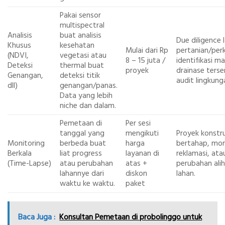
Pakai sensor
multispectral
Analisis
buat analisis
Due diligence 
Khusus
kesehatan
Mulai dari Rp
pertanian/per
(NDVI,
vegetasi atau
8 – 15 juta /
identifikasi m
Deteksi
thermal buat
proyek
drainase ters
Genangan,
deteksi titik
audit lingkung
dll)
genangan/panas.
Data yang lebih
niche dan dalam.
Pemetaan di
Per sesi
tanggal yang
mengikuti
Proyek konstru
Monitoring
berbeda buat
harga
bertahap, mon
Berkala
liat progress
layanan di
reklamasi, ata
(Time-Lapse)
atau perubahan
atas +
perubahan alih
lahannye dari
diskon
lahan.
waktu ke waktu.
paket
Baca Juga :
Konsultan Pemetaan di probolinggo untuk