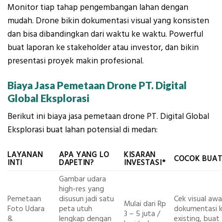
Monitor tiap tahap pengembangan lahan dengan
mudah. Drone bikin dokumentasi visual yang konsisten
dan bisa dibandingkan dari waktu ke waktu. Powerful
buat laporan ke stakeholder atau investor, dan bikin
presentasi proyek makin profesional.
Biaya Jasa Pemetaan Drone PT. Digital
Global Eksplorasi
Berikut ini biaya jasa pemetaan drone PT. Digital Global
Eksplorasi buat lahan potensial di medan:
LAYANAN
APA YANG LO
KISARAN
COCOK BUA
INTI
DAPETIN?
INVESTASI*
Gambar udara
high-res yang
Pemetaan
disusun jadi satu
Cek visual awa
Mulai dari Rp
Foto Udara
peta utuh
dokumentasi k
3 – 5 juta /
&
lengkap dengan
existing, buat