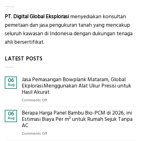
PT. Digital Global Eksplorasi
menyediakan konsultan
pemetaan dan jasa pengukuran tanah yang mencakup
seluruh kawasan di Indonesia dengan dukungan tenaga
ahli bersertifikat.
LATEST POSTS
Jasa Pemasangan Bowplank Mataram, Global
06
Aug
Ekplorasi.Menggunakan Alat Ukur Presisi untuk
Hasil Akurat
on
Comments Off
Jasa
Berapa Harga Panel Bambu Bio-PCM di 2026, ini
Pemasangan
06
Bowplank
Aug
Estimasi Biaya Per m² untuk Rumah Sejuk Tanpa
Mataram,
AC
Global
on
Comments Off
Ekplorasi.Menggunakan
Berapa