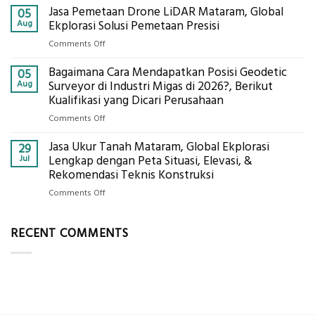
Alat
Jasa Pemetaan Drone LiDAR Mataram, Global
Harga
05
Ukur
Panel
Aug
Ekplorasi Solusi Pemetaan Presisi
Presisi
Bambu
untuk
on
Comments Off
Bio-
Hasil
Jasa
PCM
Akurat
Bagaimana Cara Mendapatkan Posisi Geodetic
Pemetaan
05
di
Drone
Aug
Surveyor di Industri Migas di 2026?, Berikut
2026,
LiDAR
Kualifikasi yang Dicari Perusahaan
ini
Mataram,
Estimasi
on
Comments Off
Global
Biaya
Bagaimana
Ekplorasi
Per
Jasa Ukur Tanah Mataram, Global Ekplorasi
Cara
29
Solusi
m²
Mendapatkan
Jul
Lengkap dengan Peta Situasi, Elevasi, &
Pemetaan
untuk
Posisi
Rekomendasi Teknis Konstruksi
Presisi
Rumah
Geodetic
on
Comments Off
Sejuk
Surveyor
Jasa
Tanpa
di
Ukur
AC
Industri
RECENT COMMENTS
Tanah
Migas
Mataram,
di
Global
2026?,
Ekplorasi
Berikut
Lengkap
Kualifikasi
dengan
yang
Peta