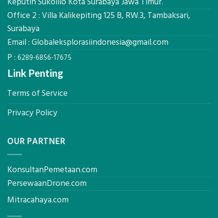
Keputih Sukolilo Kota Surabaya Jawa Timur.
Per
Solusi
m²
Office 2 : Villa Kalikepiting 125 B, RW.3, Tambaksari,
Pemetaan
untuk
Presisi
Surabaya
Rumah
Sejuk
Email :
Globaleksplorasiindonesia@gmail.com
Tanpa
P :
AC
6289-6856-17675
Link Penting
Terms of Service
Privacy Policy
OUR PARTNER
KonsultanPemetaan.com
PersewaanDrone.com
Mitracahaya.com