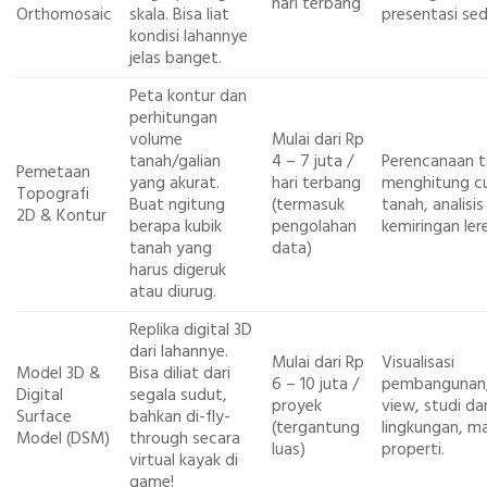
hari terbang
Orthomosaic
skala. Bisa liat
presentasi se
kondisi lahannye
jelas banget.
Peta kontur dan
perhitungan
volume
Mulai dari Rp
tanah/galian
4 – 7 juta /
Perencanaan t
Pemetaan
yang akurat.
hari terbang
menghitung cut
Topografi
Buat ngitung
(termasuk
tanah, analisis
2D & Kontur
berapa kubik
pengolahan
kemiringan ler
tanah yang
data)
harus digeruk
atau diurug.
Replika digital 3D
dari lahannye.
Mulai dari Rp
Visualisasi
Model 3D &
Bisa diliat dari
6 – 10 juta /
pembangunan, 
Digital
segala sudut,
proyek
view, studi d
Surface
bahkan di-fly-
(tergantung
lingkungan, m
Model (DSM)
through secara
luas)
properti.
virtual kayak di
game!