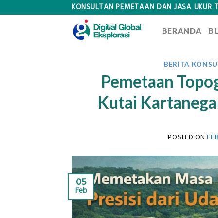
Skip
KONSULTAN PEMETAAN DAN JASA UKUR 
to
BERANDA
B
content
BERITA KONS
Pemetaan Topog
Kutai Kartanegar
POSTED ON
FEB
05
Feb