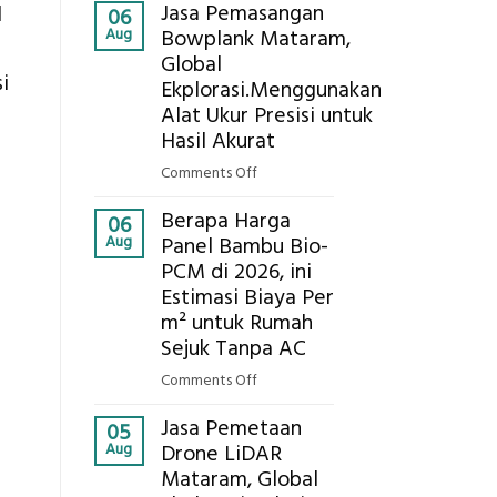
Kokoh
Jasa Pemasangan
l
Cooler
06
Aug
Bowplank Mataram,
Berbasis
Global
Limbah
i
Ekplorasi.Menggunakan
Pertanian,
ini
Alat Ukur Presisi untuk
Komponen,
Hasil Akurat
Cara
on
Comments Off
Kerja,
Jasa
dan
Berapa Harga
Pemasangan
06
Manfaatnya
Aug
Panel Bambu Bio-
Bowplank
PCM di 2026, ini
Mataram,
Estimasi Biaya Per
Global
Ekplorasi.Menggunakan
m² untuk Rumah
Alat
Sejuk Tanpa AC
Ukur
on
Comments Off
Presisi
Berapa
untuk
Jasa Pemetaan
Harga
05
Hasil
Aug
Drone LiDAR
Panel
Akurat
Mataram, Global
Bambu