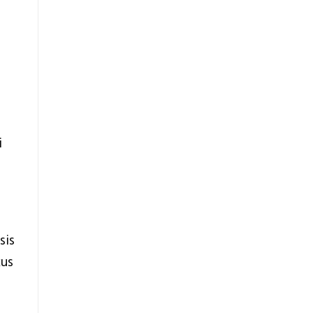
i
sis
kus