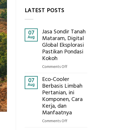
LATEST POSTS
Jasa Sondir Tanah
07
Aug
Mataram, Digital
Global Eksplorasi
Pastikan Pondasi
Kokoh
on
Comments Off
Jasa
Eco-Cooler
Sondir
07
Aug
Berbasis Limbah
Tanah
Pertanian, ini
Mataram,
Komponen, Cara
Digital
Global
Kerja, dan
Eksplorasi
Manfaatnya
Pastikan
on
Comments Off
Pondasi
Eco-