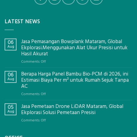
LATEST NEWS
Jasa Pemasangan Bowplank Mataram, Global
06
Aug
Ekplorasi.Menggunakan Alat Ukur Presisi untuk
Hasil Akurat
on
Comments Off
Jasa
Berapa Harga Panel Bambu Bio-PCM di 2026, ini
Pemasangan
06
Bowplank
Aug
Estimasi Biaya Per m² untuk Rumah Sejuk Tanpa
Mataram,
AC
Global
on
Comments Off
Ekplorasi.Menggunakan
Berapa
Alat
Jasa Pemetaan Drone LiDAR Mataram, Global
Harga
05
Ukur
Panel
Aug
Ekplorasi Solusi Pemetaan Presisi
Presisi
Bambu
untuk
on
Comments Off
Bio-
Hasil
Jasa
PCM
Akurat
Pemetaan
di