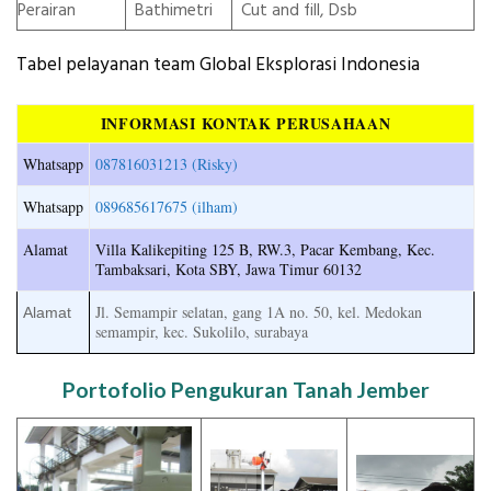
Perairan
Bathimetri
Cut and fill, Dsb
Tabel pelayanan team Global Eksplorasi Indonesia
INFORMASI KONTAK PERUSAHAAN
Whatsapp
087816031213 (Risky)
Whatsapp
089685617675 (ilham)
Alamat
Villa Kalikepiting 125 B, RW.3, Pacar Kembang, Kec.
Tambaksari, Kota SBY, Jawa Timur 60132
Jl. Semampir selatan, gang 1A no. 50, kel. Medokan
Alamat
semampir, kec. Sukolilo, surabaya
Portofolio Pengukuran Tanah Jember