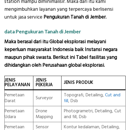
station mampu diminimalisir. Maka dari itu kami
mengimbuhkan layanan yang terpercaya berlisensi
untuk jasa service
Pengukuran Tanah di Jember.
data Pengukuran Tanah di Jember
Maka berasal dari itu Global eksplorasi melayani
keperluan masyarakat Indonesia baik Instansi negara
maupun pihak swasta. Berikut ini Tabel fasilitas yang
dihidangkan oleh Perusahaan global eksplorasi.
JENIS
JENIS
JENIS PRODUK
PELAYANAN
PEKERJA
Pemetaan
Topografi, Detailing,
Cut and
Surveyor
Darat
fill
, Dsb
Pemetaan
Drone
Photogrametri, Detailing, Cut
Udara
Mapping
and fill, Dsb
Pemetaan
Sensor
Kontur kedalaman, Detailing,