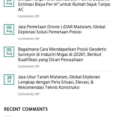
Bowplank
Aug
Estimasi Biaya Per m² untuk Rumah Sejuk Tanpa
Mataram,
AC
Global
on
Comments Off
Ekplorasi.Menggunakan
Berapa
Alat
Jasa Pemetaan Drone LiDAR Mataram, Global
Harga
05
Ukur
Panel
Aug
Ekplorasi Solusi Pemetaan Presisi
Presisi
Bambu
untuk
on
Comments Off
Bio-
Hasil
Jasa
PCM
Akurat
Bagaimana Cara Mendapatkan Posisi Geodetic
Pemetaan
05
di
Drone
Aug
Surveyor di Industri Migas di 2026?, Berikut
2026,
LiDAR
Kualifikasi yang Dicari Perusahaan
ini
Mataram,
Estimasi
on
Comments Off
Global
Biaya
Bagaimana
Ekplorasi
Per
Jasa Ukur Tanah Mataram, Global Ekplorasi
Cara
29
Solusi
m²
Mendapatkan
Jul
Lengkap dengan Peta Situasi, Elevasi, &
Pemetaan
untuk
Posisi
Rekomendasi Teknis Konstruksi
Presisi
Rumah
Geodetic
on
Comments Off
Sejuk
Surveyor
Jasa
Tanpa
di
Ukur
AC
Industri
RECENT COMMENTS
Tanah
Migas
Mataram,
di