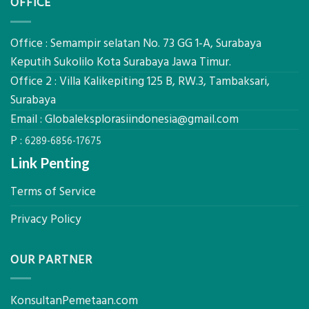
OFFICE
Drone
2026,
LiDAR
ini
Mataram,
Estimasi
Global
Office : Semampir selatan No. 73 GG 1-A, Surabaya
Biaya
Ekplorasi
Keputih Sukolilo Kota Surabaya Jawa Timur.
Per
Solusi
m²
Office 2 : Villa Kalikepiting 125 B, RW.3, Tambaksari,
Pemetaan
untuk
Presisi
Surabaya
Rumah
Sejuk
Email :
Globaleksplorasiindonesia@gmail.com
Tanpa
P :
AC
6289-6856-17675
Link Penting
Terms of Service
Privacy Policy
OUR PARTNER
KonsultanPemetaan.com