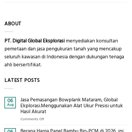
ABOUT
PT. Digital Global Eksplorasi
menyediakan konsultan
pemetaan dan jasa pengukuran tanah yang mencakup
seluruh kawasan di Indonesia dengan dukungan tenaga
ahli bersertifikat.
LATEST POSTS
Jasa Pemasangan Bowplank Mataram, Global
06
Aug
Ekplorasi.Menggunakan Alat Ukur Presisi untuk
Hasil Akurat
on
Comments Off
Jasa
Berapa Harga Panel Bambu Bio-PCM di 2026, ini
Pemasangan
06