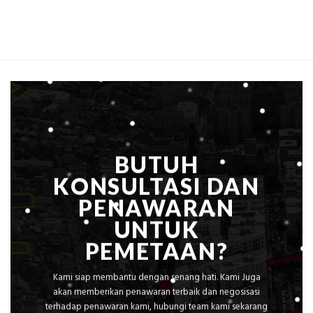
Global
2026?,
Ekplorasi
Berikut
Lengkap
Kualifikasi
dengan
yang
Peta
Dicari
Situasi,
Perusahaan
Elevasi,
&
Rekomendasi
Teknis
Konstruksi
BUTUH
KONSULTASI DAN
PENAWARAN
UNTUK
PEMETAAN?
Kami siap membantu dengan senang hati. Kami Juga
akan memberikan penawaran terbaik dan negosisasi
terhadap penawaran kami, hubungi team kami sekarang