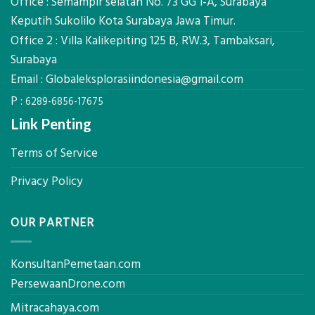
Office : Semampir selatan No. 73 GG 1-A, Surabaya
Alat
Keputih Sukolilo Kota Surabaya Jawa Timur.
Ukur
Office 2 : Villa Kalikepiting 125 B, RW.3, Tambaksari,
Presisi
untuk
Surabaya
Hasil
Email :
Globaleksplorasiindonesia@gmail.com
Akurat
P :
6289-6856-17675
Link Penting
Terms of Service
Privacy Policy
OUR PARTNER
KonsultanPemetaan.com
PersewaanDrone.com
Mitracahaya.com