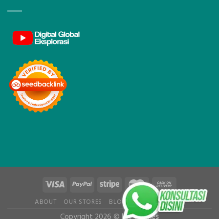
ABOUT
OUR STORES
BLOG
CONTACT
FAQ
Copyright 2026 ©
UX Themes