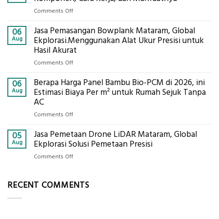
Mataram,
on
Comments Off
Digital
Eco-
Global
Jasa Pemasangan Bowplank Mataram, Global
Cooler
06
Eksplorasi
Berbasis
Aug
Ekplorasi.Menggunakan Alat Ukur Presisi untuk
Pastikan
Limbah
Hasil Akurat
Pondasi
Pertanian,
Kokoh
on
Comments Off
ini
Jasa
Komponen,
Berapa Harga Panel Bambu Bio-PCM di 2026, ini
Pemasangan
06
Cara
Bowplank
Aug
Estimasi Biaya Per m² untuk Rumah Sejuk Tanpa
Kerja,
Mataram,
AC
dan
Global
Manfaatnya
on
Comments Off
Ekplorasi.Menggunakan
Berapa
Alat
Jasa Pemetaan Drone LiDAR Mataram, Global
Harga
05
Ukur
Panel
Aug
Ekplorasi Solusi Pemetaan Presisi
Presisi
Bambu
untuk
on
Comments Off
Bio-
Hasil
Jasa
PCM
Akurat
Pemetaan
di
RECENT COMMENTS
Drone
2026,
LiDAR
ini
Mataram,
Estimasi
Global
Biaya