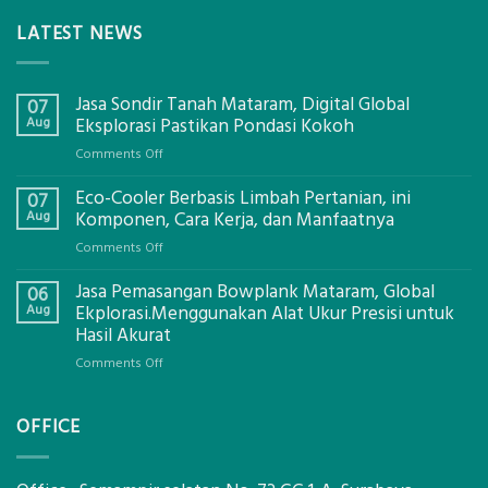
LATEST NEWS
Jasa Sondir Tanah Mataram, Digital Global
07
Aug
Eksplorasi Pastikan Pondasi Kokoh
on
Comments Off
Jasa
Eco-Cooler Berbasis Limbah Pertanian, ini
Sondir
07
Tanah
Aug
Komponen, Cara Kerja, dan Manfaatnya
Mataram,
on
Comments Off
Digital
Eco-
Global
Jasa Pemasangan Bowplank Mataram, Global
Cooler
06
Eksplorasi
Berbasis
Aug
Ekplorasi.Menggunakan Alat Ukur Presisi untuk
Pastikan
Limbah
Hasil Akurat
Pondasi
Pertanian,
Kokoh
on
Comments Off
ini
Jasa
Komponen,
Pemasangan
Cara
OFFICE
Bowplank
Kerja,
Mataram,
dan
Global
Manfaatnya
Ekplorasi.Menggunakan