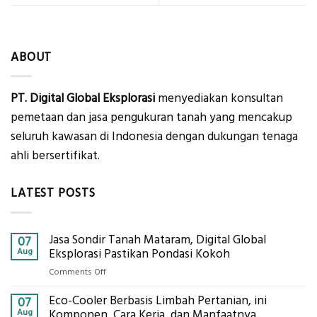
ABOUT
PT. Digital Global Eksplorasi
menyediakan konsultan
pemetaan dan jasa pengukuran tanah yang mencakup
seluruh kawasan di Indonesia dengan dukungan tenaga
ahli bersertifikat.
LATEST POSTS
Jasa Sondir Tanah Mataram, Digital Global
07
Aug
Eksplorasi Pastikan Pondasi Kokoh
on
Comments Off
Jasa
Eco-Cooler Berbasis Limbah Pertanian, ini
Sondir
07
Tanah
Aug
Komponen, Cara Kerja, dan Manfaatnya