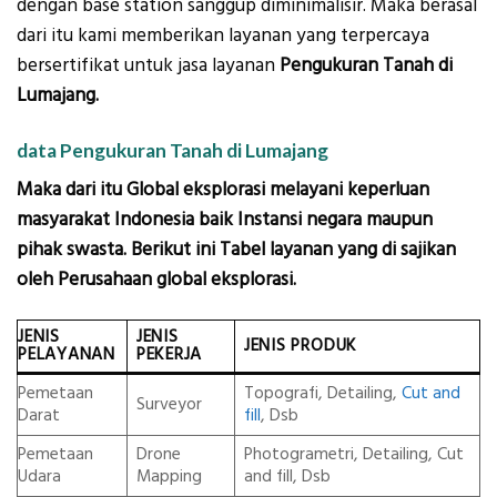
dengan base station sanggup diminimalisir. Maka berasal
dari itu kami memberikan layanan yang terpercaya
bersertifikat untuk jasa layanan
Pengukuran Tanah di
Lumajang.
data Pengukuran Tanah di Lumajang
Maka dari itu Global eksplorasi melayani keperluan
masyarakat Indonesia baik Instansi negara maupun
pihak swasta. Berikut ini Tabel layanan yang di sajikan
oleh Perusahaan global eksplorasi.
JENIS
JENIS
JENIS PRODUK
PELAYANAN
PEKERJA
Pemetaan
Topografi, Detailing,
Cut and
Surveyor
Darat
fill
, Dsb
Pemetaan
Drone
Photogrametri, Detailing, Cut
Udara
Mapping
and fill, Dsb