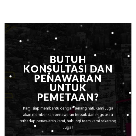
Ekplorasi
Per
Solusi
m²
Pemetaan
untuk
Presisi
Rumah
Sejuk
Tanpa
AC
BUTUH
KONSULTASI DAN
PENAWARAN
UNTUK
PEMETAAN?
Kami siap membantu dengan senang hati. Kami Juga
akan memberikan penawaran terbaik dan negosisasi
terhadap penawaran kami, hubungi team kami sekarang
Juga !