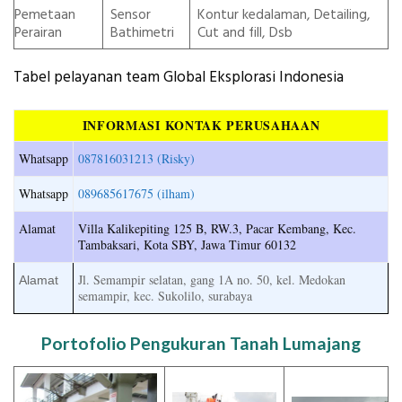
Pemetaan
Sensor
Kontur kedalaman, Detailing,
Perairan
Bathimetri
Cut and fill, Dsb
Tabel pelayanan team Global Eksplorasi Indonesia
INFORMASI KONTAK PERUSAHAAN
Whatsapp
087816031213 (Risky)
Whatsapp
089685617675 (ilham)
Alamat
Villa Kalikepiting 125 B, RW.3, Pacar Kembang, Kec.
Tambaksari, Kota SBY, Jawa Timur 60132
Jl. Semampir selatan, gang 1A no. 50, kel. Medokan
Alamat
semampir, kec. Sukolilo, surabaya
Portofolio Pengukuran Tanah Lumajang