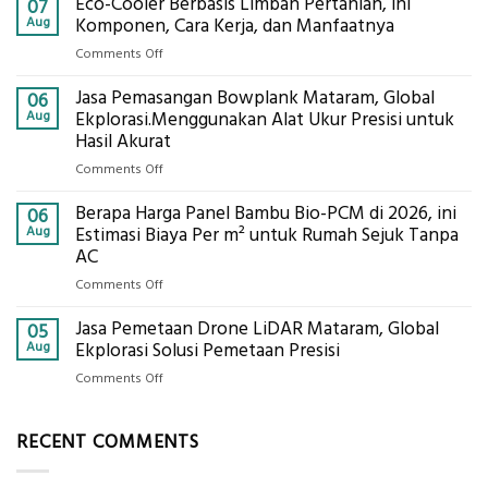
Eco-Cooler Berbasis Limbah Pertanian, ini
Sondir
07
Tanah
Aug
Komponen, Cara Kerja, dan Manfaatnya
Mataram,
on
Comments Off
Digital
Eco-
Global
Jasa Pemasangan Bowplank Mataram, Global
Cooler
06
Eksplorasi
Berbasis
Aug
Ekplorasi.Menggunakan Alat Ukur Presisi untuk
Pastikan
Limbah
Hasil Akurat
Pondasi
Pertanian,
Kokoh
on
Comments Off
ini
Jasa
Komponen,
Berapa Harga Panel Bambu Bio-PCM di 2026, ini
Pemasangan
06
Cara
Bowplank
Aug
Estimasi Biaya Per m² untuk Rumah Sejuk Tanpa
Kerja,
Mataram,
AC
dan
Global
Manfaatnya
on
Comments Off
Ekplorasi.Menggunakan
Berapa
Alat
Jasa Pemetaan Drone LiDAR Mataram, Global
Harga
05
Ukur
Panel
Aug
Ekplorasi Solusi Pemetaan Presisi
Presisi
Bambu
untuk
on
Comments Off
Bio-
Hasil
Jasa
PCM
Akurat
Pemetaan
di
RECENT COMMENTS
Drone
2026,
LiDAR
ini
Mataram,