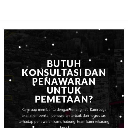
Estimasi
Global
Biaya
Ekplorasi
Per
Solusi
m²
Pemetaan
untuk
Presisi
Rumah
Sejuk
Tanpa
AC
BUTUH
KONSULTASI DAN
PENAWARAN
UNTUK
PEMETAAN?
Kami siap membantu dengan senang hati. Kami Juga
akan memberikan penawaran terbaik dan negosisasi
terhadap penawaran kami, hubungi team kami sekarang
Juga !