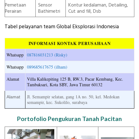
Pemetaan
Sensor
Kontur kedalaman, Detailing,
Perairan
Bathimetri
Cut and fill, Dsb
Tabel pelayanan team Global Eksplorasi Indonesia
INFORMASI KONTAK PERUSAHAAN
Whatsapp
087816031213 (Risky)
Whatsapp
089685617675 (ilham)
Alamat
Villa Kalikepiting 125 B, RW.3, Pacar Kembang, Kec.
Tambaksari, Kota SBY, Jawa Timur 60132
Jl. Semampir selatan, gang 1A no. 50, kel. Medokan
Alamat
semampir, kec. Sukolilo, surabaya
Portofolio Pengukuran Tanah Pacitan