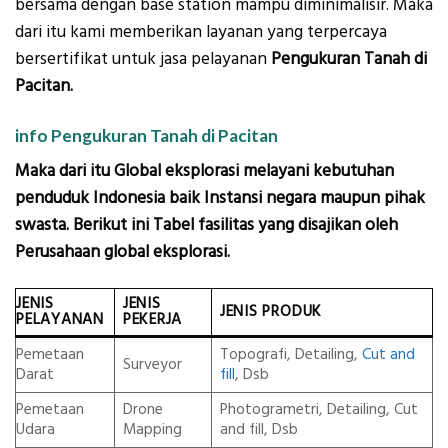
bersama dengan base station mampu diminimalisir. Maka
dari itu kami memberikan layanan yang terpercaya
bersertifikat untuk jasa pelayanan
Pengukuran Tanah di
Pacitan.
info Pengukuran Tanah di Pacitan
Maka dari itu Global eksplorasi melayani kebutuhan
penduduk Indonesia baik Instansi negara maupun pihak
swasta. Berikut ini Tabel fasilitas yang disajikan oleh
Perusahaan global eksplorasi.
JENIS
JENIS
JENIS PRODUK
PELAYANAN
PEKERJA
Pemetaan
Topografi, Detailing,
Cut and
Surveyor
Darat
fill
, Dsb
Pemetaan
Drone
Photogrametri, Detailing, Cut
Udara
Mapping
and fill, Dsb