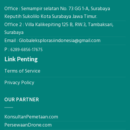
Global
Manfaatnya
Ekplorasi.Menggunakan
Office : Semampir selatan No. 73 GG 1-A, Surabaya
Alat
Keputih Sukolilo Kota Surabaya Jawa Timur.
Ukur
Office 2 : Villa Kalikepiting 125 B, RW.3, Tambaksari,
Presisi
untuk
Surabaya
Hasil
Email :
Globaleksplorasiindonesia@gmail.com
Akurat
P :
6289-6856-17675
Link Penting
Terms of Service
Privacy Policy
OUR PARTNER
KonsultanPemetaan.com
PersewaanDrone.com