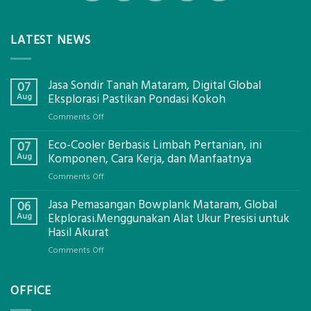
LATEST NEWS
Jasa Sondir Tanah Mataram, Digital Global
07
Aug
Eksplorasi Pastikan Pondasi Kokoh
on
Comments Off
Jasa
Eco-Cooler Berbasis Limbah Pertanian, ini
Sondir
07
Tanah
Aug
Komponen, Cara Kerja, dan Manfaatnya
Mataram,
on
Comments Off
Digital
Eco-
Global
Jasa Pemasangan Bowplank Mataram, Global
Cooler
06
Eksplorasi
Berbasis
Aug
Ekplorasi.Menggunakan Alat Ukur Presisi untuk
Pastikan
Limbah
Hasil Akurat
Pondasi
Pertanian,
Kokoh
on
Comments Off
ini
Jasa
Komponen,
Pemasangan
Cara
OFFICE
Bowplank
Kerja,
Mataram,
dan