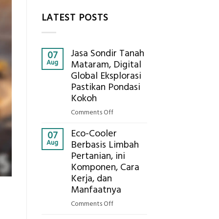
LATEST POSTS
Jasa Sondir Tanah
07
Aug
Mataram, Digital
Global Eksplorasi
Pastikan Pondasi
Kokoh
on
Comments Off
Jasa
Eco-Cooler
Sondir
07
Aug
Berbasis Limbah
Tanah
Pertanian, ini
Mataram,
Komponen, Cara
Digital
Global
Kerja, dan
Eksplorasi
Manfaatnya
Pastikan
on
Comments Off
Pondasi
Eco-