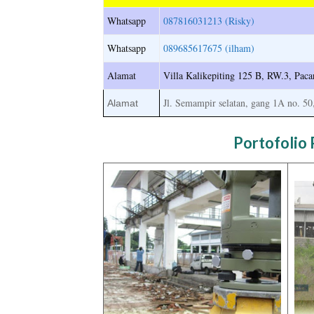
Whatsapp
087816031213 (Risky)
Whatsapp
089685617675 (ilham)
Alamat
Villa Kalikepiting 125 B, RW.3, Pa
Jl. Semampir selatan, gang 1A no. 50
Alamat
Portofolio