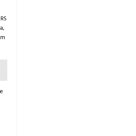
ORS
a,
am
te