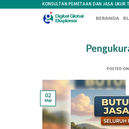
Skip
KONSULTAN PEMETAAN DAN JASA UKUR 
to
BERANDA
B
content
Pengukura
POSTED O
02
Mar