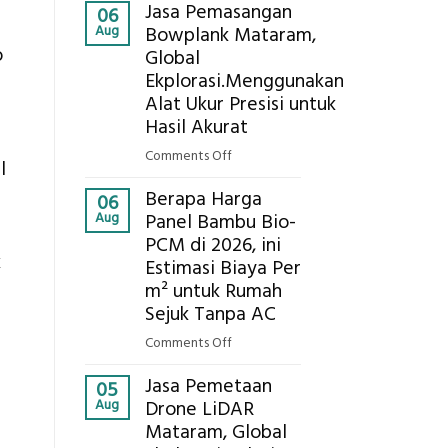
Kokoh
Jasa Pemasangan
Cooler
06
Aug
Bowplank Mataram,
Berbasis
o
Global
Limbah
Ekplorasi.Menggunakan
Pertanian,
ini
Alat Ukur Presisi untuk
Komponen,
Hasil Akurat
Cara
on
Comments Off
l
Kerja,
Jasa
dan
Berapa Harga
Pemasangan
06
Manfaatnya
Aug
Panel Bambu Bio-
Bowplank
PCM di 2026, ini
Mataram,
k
Estimasi Biaya Per
Global
Ekplorasi.Menggunakan
m² untuk Rumah
Alat
Sejuk Tanpa AC
Ukur
on
Comments Off
Presisi
Berapa
untuk
Jasa Pemetaan
Harga
05
Hasil
Aug
Drone LiDAR
Panel
Akurat
Mataram, Global
Bambu