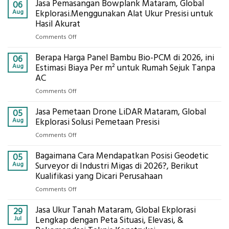
Jasa Pemasangan Bowplank Mataram, Global
06
Aug
Ekplorasi.Menggunakan Alat Ukur Presisi untuk
Hasil Akurat
on
Comments Off
Jasa
Berapa Harga Panel Bambu Bio-PCM di 2026, ini
Pemasangan
06
Bowplank
Aug
Estimasi Biaya Per m² untuk Rumah Sejuk Tanpa
Mataram,
AC
Global
on
Comments Off
Ekplorasi.Menggunakan
Berapa
Alat
Jasa Pemetaan Drone LiDAR Mataram, Global
Harga
05
Ukur
Panel
Aug
Ekplorasi Solusi Pemetaan Presisi
Presisi
Bambu
untuk
on
Comments Off
Bio-
Hasil
Jasa
PCM
Akurat
Bagaimana Cara Mendapatkan Posisi Geodetic
Pemetaan
05
di
Drone
Aug
Surveyor di Industri Migas di 2026?, Berikut
2026,
LiDAR
Kualifikasi yang Dicari Perusahaan
ini
Mataram,
Estimasi
on
Comments Off
Global
Biaya
Bagaimana
Ekplorasi
Per
Jasa Ukur Tanah Mataram, Global Ekplorasi
Cara
29
Solusi
m²
Mendapatkan
Jul
Lengkap dengan Peta Situasi, Elevasi, &
Pemetaan
untuk
Posisi