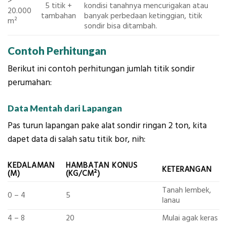
>
5 titik +
kondisi tanahnya mencurigakan atau
20.000
tambahan
banyak perbedaan ketinggian, titik
m²
sondir bisa ditambah.
Contoh Perhitungan
Berikut ini contoh perhitungan jumlah titik sondir
perumahan:
Data Mentah dari Lapangan
Pas turun lapangan pake alat sondir ringan 2 ton, kita
dapet data di salah satu titik bor, nih:
KEDALAMAN
HAMBATAN KONUS
KETERANGAN
(M)
(KG/CM²)
Tanah lembek,
0 – 4
5
lanau
4 – 8
20
Mulai agak keras