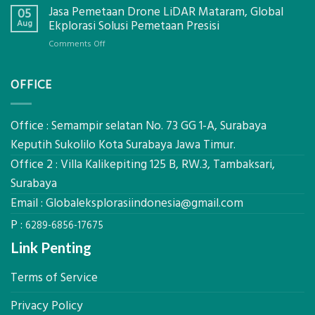
Alat
Jasa Pemetaan Drone LiDAR Mataram, Global
Harga
05
Ukur
Panel
Aug
Ekplorasi Solusi Pemetaan Presisi
Presisi
Bambu
untuk
on
Comments Off
Bio-
Hasil
Jasa
PCM
Akurat
Pemetaan
di
OFFICE
Drone
2026,
LiDAR
ini
Mataram,
Estimasi
Global
Office : Semampir selatan No. 73 GG 1-A, Surabaya
Biaya
Ekplorasi
Keputih Sukolilo Kota Surabaya Jawa Timur.
Per
Solusi
m²
Office 2 : Villa Kalikepiting 125 B, RW.3, Tambaksari,
Pemetaan
untuk
Presisi
Surabaya
Rumah
Sejuk
Email :
Globaleksplorasiindonesia@gmail.com
Tanpa
P :
AC
6289-6856-17675
Link Penting
Terms of Service
Privacy Policy