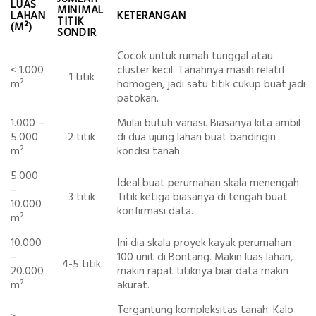
LUAS
MINIMAL
LAHAN
KETERANGAN
TITIK
(M²)
SONDIR
Cocok untuk rumah tunggal atau
< 1.000
cluster kecil. Tanahnya masih relatif
1 titik
m²
homogen, jadi satu titik cukup buat jadi
patokan.
1.000 –
Mulai butuh variasi. Biasanya kita ambil
5.000
2 titik
di dua ujung lahan buat bandingin
m²
kondisi tanah.
5.000
Ideal buat perumahan skala menengah.
–
3 titik
Titik ketiga biasanya di tengah buat
10.000
konfirmasi data.
m²
10.000
Ini dia skala proyek kayak perumahan
–
100 unit di Bontang. Makin luas lahan,
4-5 titik
20.000
makin rapat titiknya biar data makin
m²
akurat.
Tergantung kompleksitas tanah. Kalo