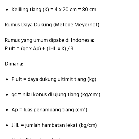
Keliling tiang (K) = 4 x 20 cm = 80 cm
Rumus Daya Dukung (Metode Meyerhof)
Rumus yang umum dipake di Indonesia:
P ult = (qc x Ap) + (JHL x K) / 3
Dimana:
P ult = daya dukung ultimit tiang (kg)
qc = nilai konus di ujung tiang (kg/cm²)
Ap = luas penampang tiang (cm²)
JHL = jumlah hambatan lekat (kg/cm)