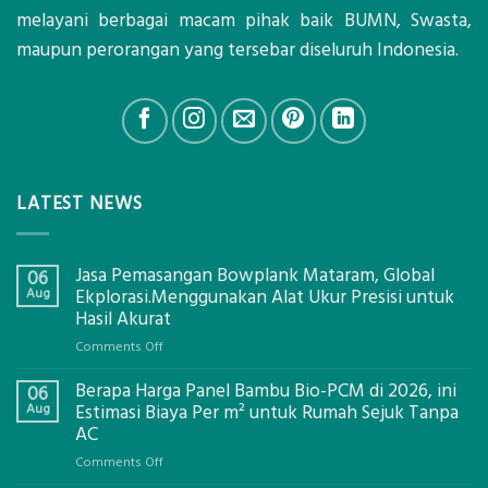
melayani berbagai macam pihak baik BUMN, Swasta,
maupun perorangan yang tersebar diseluruh Indonesia.
LATEST NEWS
Jasa Pemasangan Bowplank Mataram, Global
06
Aug
Ekplorasi.Menggunakan Alat Ukur Presisi untuk
Hasil Akurat
on
Comments Off
Jasa
Berapa Harga Panel Bambu Bio-PCM di 2026, ini
Pemasangan
06
Bowplank
Aug
Estimasi Biaya Per m² untuk Rumah Sejuk Tanpa
Mataram,
AC
Global
on
Comments Off
Ekplorasi.Menggunakan
Berapa