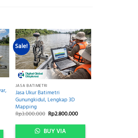
Sale!
JASA BATIMETRI
ar,
Jasa Ukur Batimetri
Gunungkidul, Lengkap 3D
Mapping
Original
Current
Rp
3.000.000
Rp
2.800.000
urrent
price
price
rice
was:
is:
:
Rp3.000.000.
Rp2.800.000.
BUY VIA
p2.800.000.