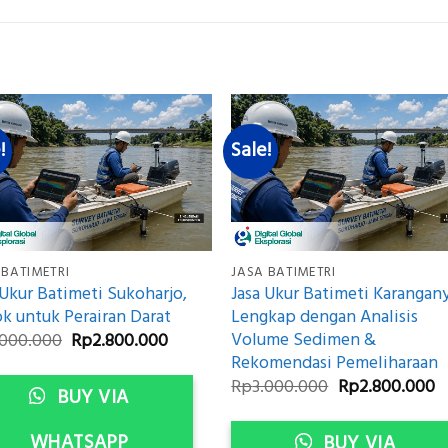
!
Sale!
 BATIMETRI
JASA BATIMETRI
 Ukur Batimeti Sukoharjo,
Jasa Ukur Batimeti Karangany
k untuk Perairan Darat
Lengkap dengan Analisis
Original
Current
Volume Sedimen &
.000.000
Rp
2.800.000
price
price
Rekomendasi Pemeliharaan
was:
is:
Original
C
Rp
3.000.000
Rp
2.800.000
Rp3.000.000.
Rp2.800.000.
BUY VIA
price
p
was:
is
.
Rp3.000.000.
R
WHATSAPP
BUY VIA