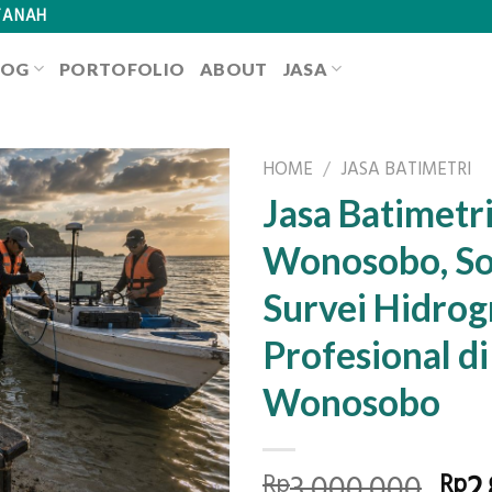
TANAH
LOG
PORTOFOLIO
ABOUT
JASA
HOME
/
JASA BATIMETRI
Jasa Batimetr
Wonosobo, So
Survei Hidrog
Profesional di
Wonosobo
Orig
3.000.000
2
Rp
Rp