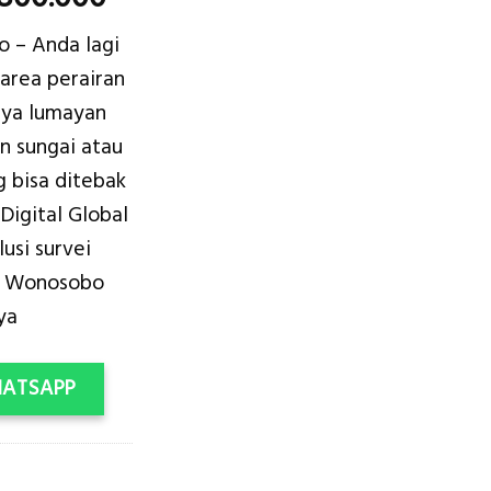
ce
price
 – Anda lagi
:
is:
 area perairan
.000.000.
Rp2.800.000.
ya lumayan
n sungai atau
g bisa ditebak
Digital Global
usi survei
di Wonosobo
ya
HATSAPP