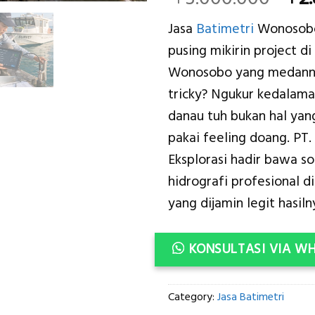
pri
Jasa
Batimetri
Wonosobo
was
pusing mikirin project di
Rp3
Wonosobo yang medann
tricky? Ngukur kedalama
danau tuh bukan hal yan
pakai feeling doang. PT. 
Eksplorasi hadir bawa sol
hidrografi profesional 
yang dijamin legit hasiln
KONSULTASI VIA W
Category:
Jasa Batimetri