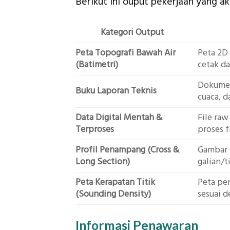
Berikut ini ouput pekerjaan yang a
Kategori Output
Peta Topografi Bawah Air
Peta 2D 
(Batimetri)
cetak d
Dokumen 
Buku Laporan Teknis
cuaca, 
Data Digital Mentah &
File raw
Terproses
proses f
Profil Penampang (Cross &
Gambar 
Long Section)
galian/
Peta Kerapatan Titik
Peta pen
(Sounding Density)
sesuai 
Informasi Penawaran