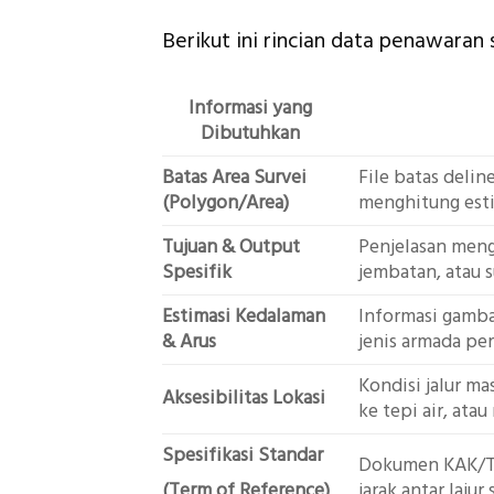
Berikut ini rincian data penawara
Informasi yang
Dibutuhkan
Batas Area Survei
File batas deli
(Polygon/Area)
menghitung esti
Tujuan & Output
Penjelasan meng
Spesifik
jembatan, atau 
Estimasi Kedalaman
Informasi gamba
& Arus
jenis armada pe
Kondisi jalur m
Aksesibilitas Lokasi
ke tepi air, at
Spesifikasi Standar
Dokumen KAK/TOR
(Term of Reference)
jarak antar lajur