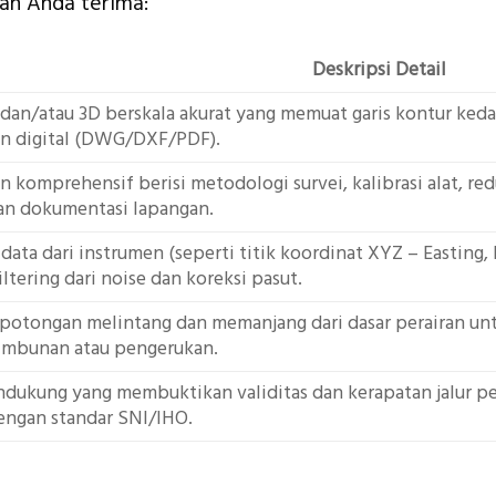
kan Anda terima:
Deskripsi Detail
dan/atau 3D berskala akurat yang memuat garis kontur keda
an digital (DWG/DXF/PDF).
komprehensif berisi metodologi survei, kalibrasi alat, reduk
dan dokumentasi lapangan.
 data dari instrumen (seperti titik koordinat XYZ – Easting
iltering dari noise dan koreksi pasut.
potongan melintang dan memanjang dari dasar perairan 
timbunan atau pengerukan.
dukung yang membuktikan validitas dan kerapatan jalur pem
dengan standar SNI/IHO.