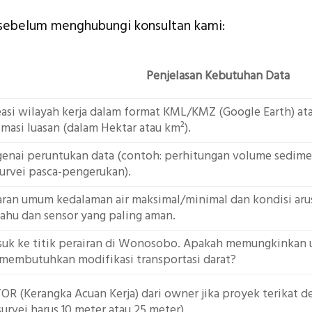
n sebelum menghubungi konsultan kami:
Penjelasan Kebutuhan Data
neasi wilayah kerja dalam format KML/KMZ (Google Earth) at
masi luasan (dalam Hektar atau km²).
enai peruntukan data (contoh: perhitungan volume sedime
survei pasca-pengerukan).
ran umum kedalaman air maksimal/minimal dan kondisi aru
rahu dan sensor yang paling aman.
asuk ke titik perairan di Wonosobo. Apakah memungkinkan
au membutuhkan modifikasi transportasi darat?
 (Kerangka Acuan Kerja) dari owner jika proyek terikat den
 survei harus 10 meter atau 25 meter).