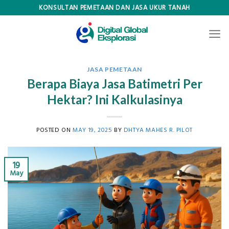
Skip
KONSULTAN PEMETAAN DAN JASA UKUR TANAH
to
content
JASA PEMETAAN
Berapa Biaya Jasa Batimetri Per
Hektar? Ini Kalkulasinya
POSTED ON
MAY 19, 2025
BY
DHTYA MAHES R. PILOT
19
May