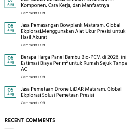
07
Tanah
Aug
Komponen, Cara Kerja, dan Manfaatnya
Mataram,
on
Comments Off
Digital
Eco-
Global
Jasa Pemasangan Bowplank Mataram, Global
Cooler
06
Eksplorasi
Berbasis
Aug
Ekplorasi.Menggunakan Alat Ukur Presisi untuk
Pastikan
Limbah
Hasil Akurat
Pondasi
Pertanian,
Kokoh
on
Comments Off
ini
Jasa
Komponen,
Berapa Harga Panel Bambu Bio-PCM di 2026, ini
Pemasangan
06
Cara
Bowplank
Aug
Estimasi Biaya Per m² untuk Rumah Sejuk Tanpa
Kerja,
Mataram,
AC
dan
Global
Manfaatnya
on
Comments Off
Ekplorasi.Menggunakan
Berapa
Alat
Jasa Pemetaan Drone LiDAR Mataram, Global
Harga
05
Ukur
Panel
Aug
Ekplorasi Solusi Pemetaan Presisi
Presisi
Bambu
untuk
on
Comments Off
Bio-
Hasil
Jasa
PCM
Akurat
Pemetaan
di
RECENT COMMENTS
Drone
2026,
LiDAR
ini
Mataram,
Estimasi