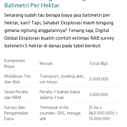
Batimetri Per Hektar
Sekarang sudah tau berapa biaya jasa batimetri per
hektar, kan? Tapi, Sahabat Eksplorasi masih bingung
gimana ngitung anggarannya? Tenang saja, Digital
Global Eksplorasi buatin contoh estimasi RAB survey
batimetri 5 hektar di danau pada tabel berikut:
Komponen
Rincian
Total (Rp)
Biaya
Mobilisasi Tim
Transport, loading alat,
5.000.000
dan Alat
izin lokasi
Sewa Perahu
Perahu + bahan bakar
3.000.000
dan BBM
selama 3 hari
Survey dan
Termasuk echo
(5 ha x
Pengambilan
sounder, GPS, tenaga
Rp3.000.000) =
Data
ahli
15.000.000