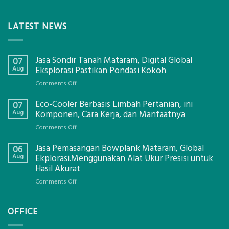
LATEST NEWS
Jasa Sondir Tanah Mataram, Digital Global
07
Aug
Eksplorasi Pastikan Pondasi Kokoh
on
Comments Off
Jasa
Eco-Cooler Berbasis Limbah Pertanian, ini
Sondir
07
Tanah
Aug
Komponen, Cara Kerja, dan Manfaatnya
Mataram,
on
Comments Off
Digital
Eco-
Global
Jasa Pemasangan Bowplank Mataram, Global
Cooler
06
Eksplorasi
Berbasis
Aug
Ekplorasi.Menggunakan Alat Ukur Presisi untuk
Pastikan
Limbah
Hasil Akurat
Pondasi
Pertanian,
Kokoh
on
Comments Off
ini
Jasa
Komponen,
Pemasangan
Cara
OFFICE
Bowplank
Kerja,
Mataram,
dan