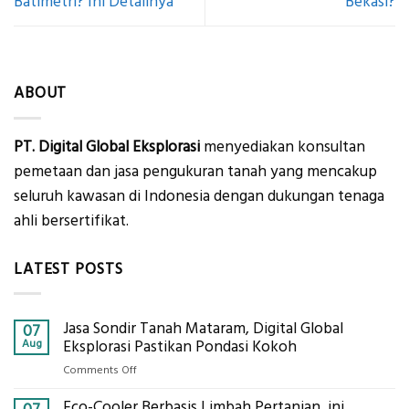
Batimetri? Ini Detailnya
Bekasi?
ABOUT
PT. Digital Global Eksplorasi
menyediakan konsultan
pemetaan dan jasa pengukuran tanah yang mencakup
seluruh kawasan di Indonesia dengan dukungan tenaga
ahli bersertifikat.
LATEST POSTS
Jasa Sondir Tanah Mataram, Digital Global
07
Aug
Eksplorasi Pastikan Pondasi Kokoh
on
Comments Off
Jasa
Eco-Cooler Berbasis Limbah Pertanian, ini
Sondir