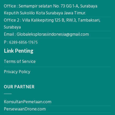
Global
Manfaatnya
Ekplorasi.Menggunakan
Office : Semampir selatan No. 73 GG 1-A, Surabaya
Alat
Keputih Sukolilo Kota Surabaya Jawa Timur.
Ukur
Office 2 : Villa Kalikepiting 125 B, RW.3, Tambaksari,
Presisi
untuk
Surabaya
Hasil
Email :
Globaleksplorasiindonesia@gmail.com
Akurat
P :
6289-6856-17675
Link Penting
Terms of Service
Privacy Policy
OUR PARTNER
KonsultanPemetaan.com
PersewaanDrone.com