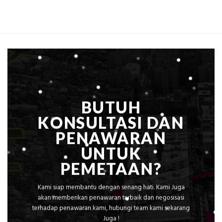
Global
Biaya
Ekplorasi
Per
Solusi
m²
Pemetaan
untuk
Presisi
Rumah
Sejuk
Tanpa
AC
BUTUH
KONSULTASI DAN
PENAWARAN
UNTUK
PEMETAAN?
Kami siap membantu dengan senang hati. Kami Juga
akan memberikan penawaran terbaik dan negosisasi
terhadap penawaran kami, hubungi team kami sekarang
Juga !