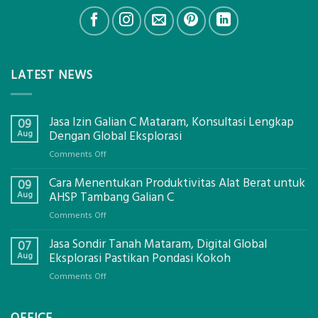
LATEST NEWS
Jasa Izin Galian C Mataram, Konsultasi Lengkap
09
Aug
Dengan Global Eksplorasi
on
Comments Off
Jasa
Cara Menentukan Produktivitas Alat Berat untuk
Izin
09
Galian
Aug
AHSP Tambang Galian C
C
on
Comments Off
Mataram,
Cara
Konsultasi
Jasa Sondir Tanah Mataram, Digital Global
Menentukan
07
Lengkap
Produktivitas
Aug
Eksplorasi Pastikan Pondasi Kokoh
Dengan
Alat
Global
on
Comments Off
Berat
Eksplorasi
Jasa
untuk
Sondir
AHSP
OFFICE
Tanah