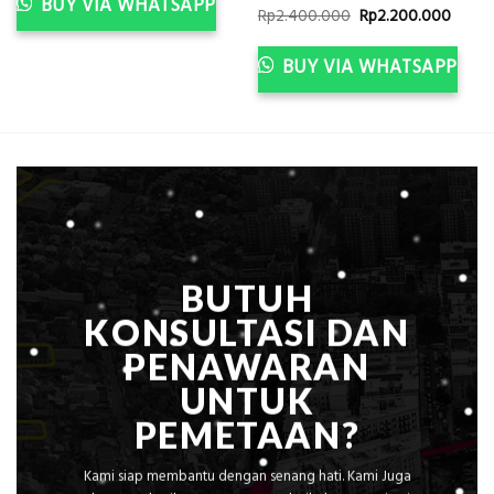
BUY VIA WHATSAPP
Original
Curre
Rp
2.400.000
Rp
2.200.000
price
price
was:
is:
Rp2.400.000.
Rp2.2
BUY VIA WHATSAPP
BUTUH
KONSULTASI DAN
PENAWARAN
UNTUK
PEMETAAN?
Kami siap membantu dengan senang hati. Kami Juga