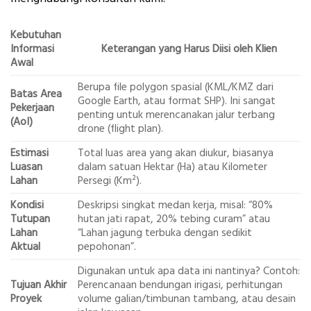
Kebutuhan
Informasi
Keterangan yang Harus Diisi oleh Klien
Awal
Berupa file polygon spasial (KML/KMZ dari
Batas Area
Google Earth, atau format SHP). Ini sangat
Pekerjaan
penting untuk merencanakan jalur terbang
(AoI)
drone (flight plan).
Estimasi
Total luas area yang akan diukur, biasanya
Luasan
dalam satuan Hektar (Ha) atau Kilometer
Lahan
Persegi (Km²).
Kondisi
Deskripsi singkat medan kerja, misal: “80%
Tutupan
hutan jati rapat, 20% tebing curam” atau
Lahan
“Lahan jagung terbuka dengan sedikit
Aktual
pepohonan”.
Digunakan untuk apa data ini nantinya? Contoh:
Tujuan Akhir
Perencanaan bendungan irigasi, perhitungan
Proyek
volume galian/timbunan tambang, atau desain