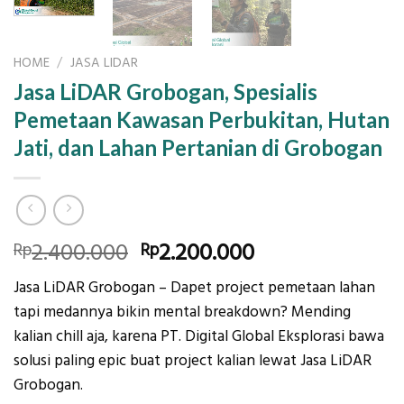
HOME
/
JASA LIDAR
Jasa LiDAR Grobogan, Spesialis
Pemetaan Kawasan Perbukitan, Hutan
Jati, dan Lahan Pertanian di Grobogan
Original
Current
2.400.000
2.200.000
Rp
Rp
price
price
Jasa LiDAR Grobogan – Dapet project pemetaan lahan
was:
is:
tapi medannya bikin mental breakdown? Mending
Rp2.400.000.
Rp2.200.000.
kalian chill aja, karena PT. Digital Global Eksplorasi bawa
solusi paling epic buat project kalian lewat Jasa LiDAR
Grobogan.