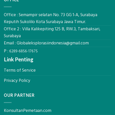
Tambang
Mataram,
Galian
Digital
C
Global
Office : Semampir selatan No. 73 GG 1-A, Surabaya
Eksplorasi
Keputih Sukolilo Kota Surabaya Jawa Timur.
Pastikan
Office 2 : Villa Kalikepiting 125 B, RW.3, Tambaksari,
Pondasi
Kokoh
Surabaya
Email :
Globaleksplorasiindonesia@gmail.com
P :
6289-6856-17675
Link Penting
Terms of Service
Privacy Policy
OUR PARTNER
KonsultanPemetaan.com