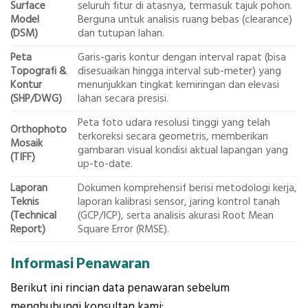
Surface
seluruh fitur di atasnya, termasuk tajuk pohon.
Model
Berguna untuk analisis ruang bebas (clearance)
(DSM)
dan tutupan lahan.
Peta
Garis-garis kontur dengan interval rapat (bisa
Topografi &
disesuaikan hingga interval sub-meter) yang
Kontur
menunjukkan tingkat kemiringan dan elevasi
(SHP/DWG)
lahan secara presisi.
Peta foto udara resolusi tinggi yang telah
Orthophoto
terkoreksi secara geometris, memberikan
Mosaik
gambaran visual kondisi aktual lapangan yang
(TIFF)
up-to-date.
Laporan
Dokumen komprehensif berisi metodologi kerja,
Teknis
laporan kalibrasi sensor, jaring kontrol tanah
(Technical
(GCP/ICP), serta analisis akurasi Root Mean
Report)
Square Error (RMSE).
Informasi Penawaran
Berikut ini rincian data penawaran sebelum
menghubungi konsultan kami: