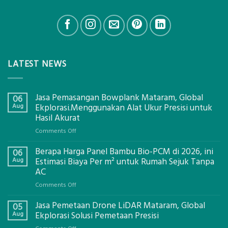
LATEST NEWS
Jasa Pemasangan Bowplank Mataram, Global
06
Aug
Ekplorasi.Menggunakan Alat Ukur Presisi untuk
Hasil Akurat
on
Comments Off
Jasa
Berapa Harga Panel Bambu Bio-PCM di 2026, ini
Pemasangan
06
Bowplank
Aug
Estimasi Biaya Per m² untuk Rumah Sejuk Tanpa
Mataram,
AC
Global
on
Comments Off
Ekplorasi.Menggunakan
Berapa
Alat
Jasa Pemetaan Drone LiDAR Mataram, Global
Harga
05
Ukur
Panel
Aug
Ekplorasi Solusi Pemetaan Presisi
Presisi
Bambu
untuk