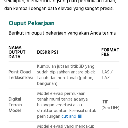
sekalipun, memantul langsung dari permukaan tanah,
dan kembali dengan data elevasi yang sangat presisi.
Ouput Pekerjaan
Berikut ini ouput pekerjaan yang akan Anda terima:
NAMA
FORMAT
OUTPUT
DESKRIPSI
FILE
DATA
Kumpulan jutaan titik 3D yang
Point Cloud
sudah dipisahkan antara objek
.LAS /
Terklasifikasi
tanah dan non-tanah (pohon,
.LAZ
bangunan).
Model elevasi permukaan
Digital
tanah murni tanpa adanya
.TIF
Terrain
halangan vegetasi atau
(GeoTIFF)
Model
struktur buatan. Esensial untuk
perhitungan
cut and fill
.
Model elevasi yang mencakup