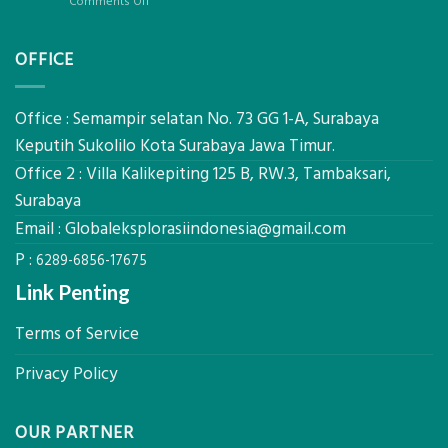
on
Comments Off
Bio-
Hasil
Jasa
PCM
Akurat
Pemetaan
di
OFFICE
Drone
2026,
LiDAR
ini
Mataram,
Estimasi
Global
Office : Semampir selatan No. 73 GG 1-A, Surabaya
Biaya
Ekplorasi
Keputih Sukolilo Kota Surabaya Jawa Timur.
Per
Solusi
m²
Office 2 : Villa Kalikepiting 125 B, RW.3, Tambaksari,
Pemetaan
untuk
Presisi
Surabaya
Rumah
Sejuk
Email :
Globaleksplorasiindonesia@gmail.com
Tanpa
P :
AC
6289-6856-17675
Link Penting
Terms of Service
Privacy Policy
OUR PARTNER