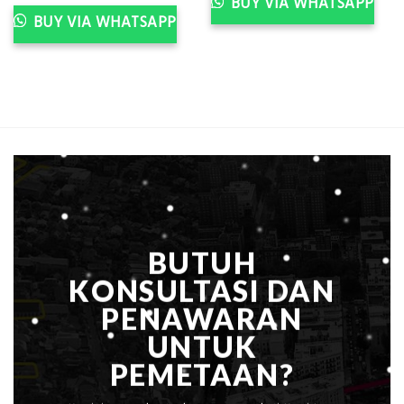
BUY VIA WHATSAPP
was:
is:
Rp2.400.000.
Rp2.200.000.
BUY VIA WHATSAPP
ent
e
200.000.
BUTUH
KONSULTASI DAN
PENAWARAN
UNTUK
PEMETAAN?