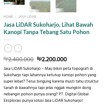
HOME
/
JASA LIDAR
Jasa LiDAR Sukoharjo, Lihat Bawah
Kanopi Tanpa Tebang Satu Pohon
Original
Current
2.400.000
2.200.000
Rp
Rp
price
price
Jasa LiDAR Sukoharjo – Mau bikin peta topografi di
was:
is:
Sukoharjo tapi lahannya ketutup kanopi pohon yang
Rp2.400.000.
Rp2.200.000.
super lebat? Terus bingung karena musti tahu struktur
tanah di bawahnya tapi jelas nggak mungkin dong
nebangin pohon punya orang? PT. Digital Global
Eksplorasi punya solusi Jasa LiDAR Sukoharjo!