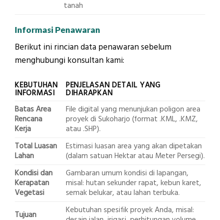
tanah
Informasi Penawaran
Berikut ini rincian data penawaran sebelum
menghubungi konsultan kami:
KEBUTUHAN
PENJELASAN DETAIL YANG
INFORMASI
DIHARAPKAN
Batas Area
File digital yang menunjukan poligon area
Rencana
proyek di Sukoharjo (format .KML, .KMZ,
Kerja
atau .SHP).
Total Luasan
Estimasi luasan area yang akan dipetakan
Lahan
(dalam satuan Hektar atau Meter Persegi).
Kondisi dan
Gambaran umum kondisi di lapangan,
Kerapatan
misal: hutan sekunder rapat, kebun karet,
Vegetasi
semak belukar, atau lahan terbuka.
Kebutuhan spesifik proyek Anda, misal:
Tujuan
desain jalan, irigasi, perhitungan volume