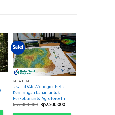
Sale!
JASA LIDAR
Jasa LiDAR Wonogiri, Peta
g
Kemiringan Lahan untuk
Perkebunan & Agroforestri
urrent
Original
Current
Rp
2.400.000
Rp
2.200.000
rice
price
price
:
was:
is:
p2.200.000.