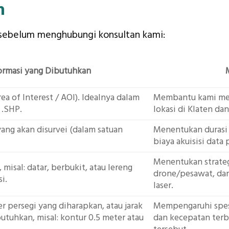
n
n sebelum menghubungi konsultan kami:
formasi yang Dibutuhkan
rea of Interest / AOI). Idealnya dalam
Membantu kami men
 .SHP.
lokasi di Klaten dan
 yang akan disurvei (dalam satuan
Menentukan durasi 
biaya akuisisi data 
Menentukan strateg
sal: datar, berbukit, atau lereng
drone/pesawat, dan 
i.
laser.
r persegi yang diharapkan, atau jarak
Mempengaruhi spesi
butuhkan, misal: kontur 0.5 meter atau
dan kecepatan ter