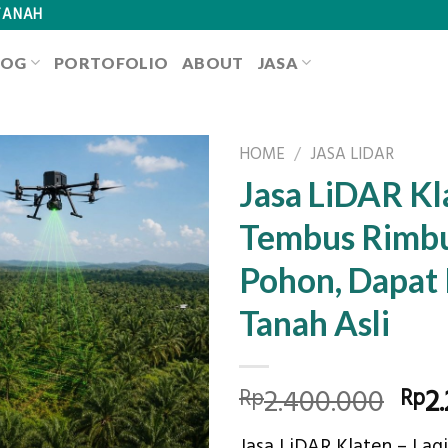
TANAH
LOG
PORTOFOLIO
ABOUT
JASA
HOME
/
JASA LIDAR
Jasa LiDAR Kl
Tembus Rimb
Pohon, Dapat
Tanah Asli
Orig
2.400.000
2
Rp
Rp
pri
Jasa LiDAR Klaten – Lagi