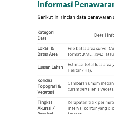
Informasi Penawara
Berikut ini rincian data penawara
Kategori
Detail In
Data
Lokasi &
File batas area survei (A
Batas Area
format .KML, .KMZ, atau
Estimasi total luas area
Luasan Lahan
Hektar / Ha).
Kondisi
Gambaran umum medan, mi
Topografi &
curam serta jenis vegetas
Vegetasi
Tingkat
Kerapatan titik per mete
Akurasi /
interval kontur yang di