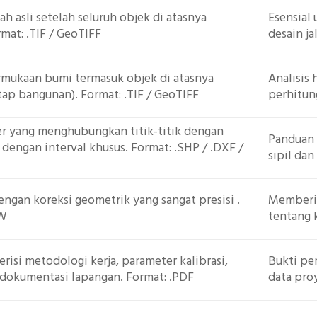
ah asli setelah seluruh objek di atasnya
Esensial 
rmat: .TIF / GeoTIFF
desain jal
rmukaan bumi termasuk objek di atasnya
Analisis 
ap bangunan). Format: .TIF / GeoTIFF
perhitun
ner yang menghubungkan titik-titik dengan
Panduan 
 dengan interval khusus. Format: .SHP / .DXF /
sipil dan
engan koreksi geometrik yang sangat presisi .
Memberik
CW
tentang k
isi metodologi kerja, parameter kalibrasi,
Bukti pe
n dokumentasi lapangan. Format: .PDF
data pro