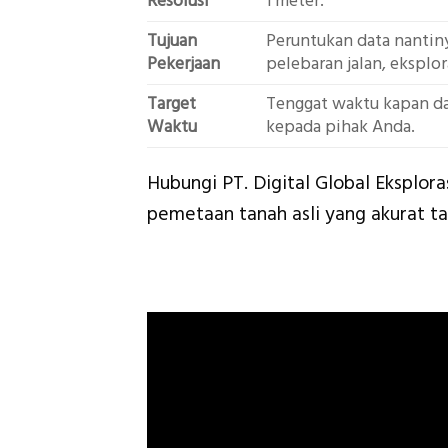
Resolusi
1 meter.
Tujuan
Peruntukan data nantinya
Pekerjaan
pelebaran jalan, eksplor
Target
Tenggat waktu kapan dat
Waktu
kepada pihak Anda.
Hubungi PT. Digital Global Eksplor
pemetaan tanah asli yang akurat t