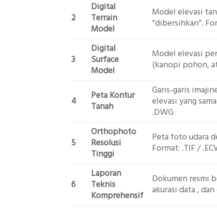
Digital
Model elevasi tan
2
Terrain
“dibersihkan”. Fo
Model
Digital
Model elevasi pe
3
Surface
(kanopi pohon, at
Model
Garis-garis imaji
Peta Kontur
4
elevasi yang sama
Tanah
.DWG
Orthophoto
Peta foto udara d
5
Resolusi
Format: .TIF / .E
Tinggi
Laporan
Dokumen resmi ber
6
Teknis
akurasi data , da
Komprehensif