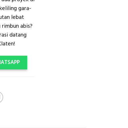
:
is:
keliling gara-
.400.000.
Rp2.200.000.
utan lebat
 rimbun abis?
orasi datang
laten!
HATSAPP