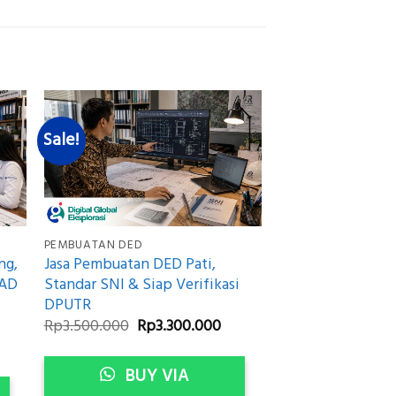
Sale!
PEMBUATAN DED
ng,
Jasa Pembuatan DED Pati,
CAD
Standar SNI & Siap Verifikasi
DPUTR
Original
Current
Rp
3.500.000
Rp
3.300.000
price
price
rrent
was:
is:
ice
Rp3.500.000.
Rp3.300.000.
BUY VIA
3.300.000.