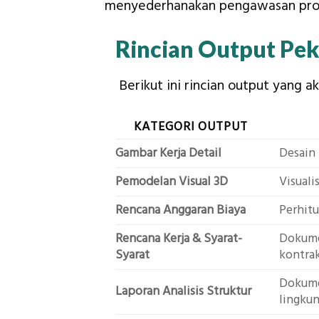
menyederhanakan pengawasan proy
Rincian Output Pe
Berikut ini rincian output yang a
KATEGORI OUTPUT
Gambar Kerja Detail
Desain 
Pemodelan Visual 3D
Visual
Rencana Anggaran Biaya
Perhitu
Rencana Kerja & Syarat-
Dokumen
Syarat
kontrak
Dokume
Laporan Analisis Struktur
lingkun