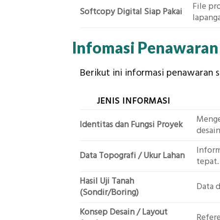
File pr
Softcopy Digital Siap Pakai
lapang
Infomasi Penawaran
Berikut ini informasi penawaran
JENIS INFORMASI
Menget
Identitas dan Fungsi Proyek
desain
Inform
Data Topografi / Ukur Lahan
tepat.
Hasil Uji Tanah
Data d
(Sondir/Boring)
Konsep Desain / Layout
Refere