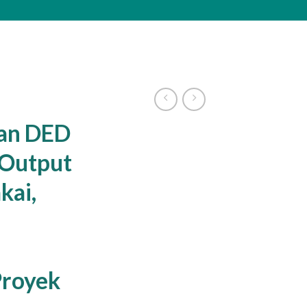
an DED
 Output
kai,
Proyek