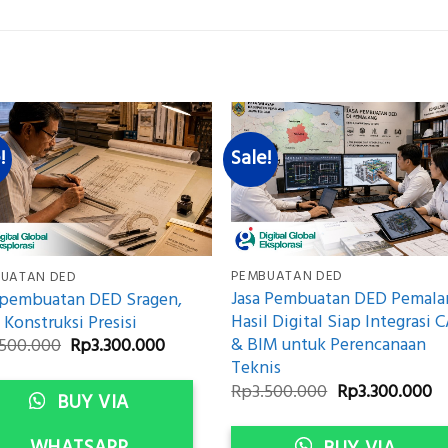
!
Sale!
PEMBUATAN DED
UATAN DED
Jasa Pembuatan DED Pemala
 pembuatan DED Sragen,
Hasil Digital Siap Integrasi 
 Konstruksi Presisi
& BIM untuk Perencanaan
Original
Current
.500.000
Rp
3.300.000
price
price
Teknis
was:
is:
Original
Cu
Rp
3.500.000
Rp
3.300.000
Rp3.500.000.
Rp3.300.000.
BUY VIA
price
pr
was:
is:
Rp3.500.000.
Rp
WHATSAPP