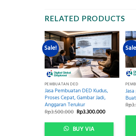
RELATED PRODUCTS
Sale!
Sale
PEMBUATAN DED
PEMB
 DED Jepara,
Jasa Pembuatan DED Kudus,
Jasa
ari Survei
Proses Cepat, Gambar Jadi,
Buat
n Lelang
Anggaran Terukur
Rp
3
iginal
Current
Original
Current
p
3.300.000
Rp
3.500.000
Rp
3.300.000
rice
price
price
price
as:
is:
was:
is:
p3.500.000.
Rp3.300.000.
Rp3.500.000.
Rp3.300.000.
Y VIA
BUY VIA