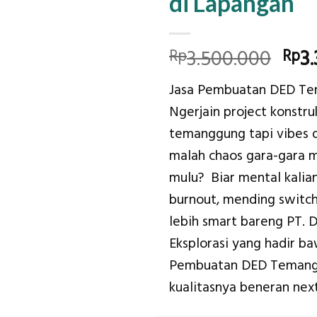
di Lapangan
Orig
3.500.000
3
Rp
Rp
pri
Jasa Pembuatan DED T
was
Ngerjain project konstruk
Rp3
temanggung tapi vibes 
malah chaos gara-gara 
mulu? Biar mental kalia
burnout, mending switch
lebih smart bareng PT. D
Eksplorasi yang hadir b
Pembuatan DED Temang
kualitasnya beneran next