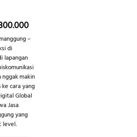
inal
Current
.300.000
ce
price
emanggung –
:
is:
si di
.500.000.
Rp3.300.000.
di lapangan
miskomunikasi
n nggak makin
 ke cara yang
igital Global
awa Jasa
gung yang
 level.