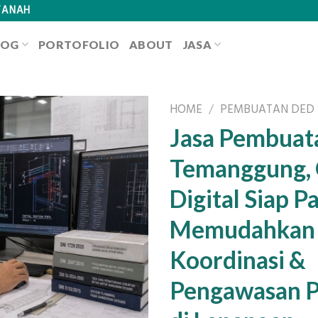
TANAH
LOG
PORTOFOLIO
ABOUT
JASA
HOME
/
PEMBUATAN DED
Jasa Pembuat
Temanggung,
Digital Siap Pa
Memudahkan
Koordinasi &
Pengawasan 