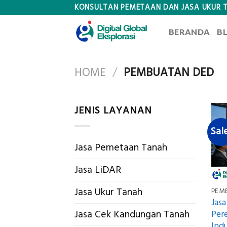
Skip
KONSULTAN PEMETAAN DAN JASA UKUR 
to
BERANDA
B
content
HOME
/
PEMBUATAN DED
JENIS LAYANAN
Sal
Jasa Pemetaan Tanah
Jasa LiDAR
Jasa Ukur Tanah
PEM
Jas
Jasa Cek Kandungan Tanah
Per
Ind