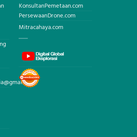
an
KonsultanPemetaan.com
PersewaanDrone.com
Mitracahaya.com
ing
sia@gmail.com