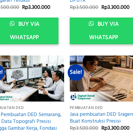
DPUTR
garan Terukur
Original
C
Original
Current
Rp
3.500.000
Rp
3.300.000
.500.000
Rp
3.300.000
price
p
price
price
was:
is
was:
is:
Rp3.500.000.
R
Rp3.500.000.
Rp3.300.000.
BUY VIA
BUY VIA
WHATSAPP
WHATSAPP
e!
Sale!
PEMBUATAN DED
BUATAN DED
Jasa pembuatan DED Sragen
a Pembuatan DED Semarang,
Buat Konstruksi Presisi
 Data Topografi Presisi
Original
C
gga Gambar Kerja, Fondasi
Rp
3.500.000
Rp
3.300.000
price
p