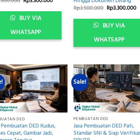
Original
Current
Hingga Dokumen Lelang
.500.000
Rp
3.300.000
price
price
Original
C
Rp
3.500.000
Rp
3.300.000
was:
is:
price
p
Rp3.500.000.
Rp3.300.000.
BUY VIA
was:
is
Rp3.500.000.
R
BUY VIA
WHATSAPP
WHATSAPP
e!
Sale!
PEMBUATAN DED
BUATAN DED
Jasa Pembuatan DED Pati,
a Pembuatan DED Kudus,
Standar SNI & Siap Verifika
es Cepat, Gambar Jadi,