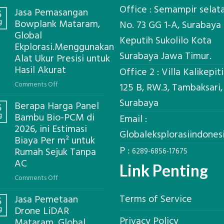
Office : Semampir selat
Jasa Pemasangan
6
g
Bowplank Mataram,
No. 73 GG 1-A, Surabaya
Global
Keputih Sukolilo Kota
Ekplorasi.Menggunakan
Surabaya Jawa Timur.
Alat Ukur Presisi untuk
Hasil Akurat
Office 2 : Villa Kalikepit
on
Comments Off
125 B, RW.3, Tambaksari,
Jasa
Surabaya
Berapa Harga Panel
Pemasangan
6
g
Bambu Bio-PCM di
Bowplank
Email :
2026, ini Estimasi
Mataram,
Globaleksplorasiindone
Biaya Per m² untuk
Global
P :
Ekplorasi.Menggunakan
Rumah Sejuk Tanpa
6289-6856-17675
Alat
AC
Link Penting
Ukur
on
Comments Off
Presisi
Berapa
untuk
Terms of Service
Jasa Pemetaan
Harga
5
Hasil
g
Drone LiDAR
Panel
Akurat
Privacy Policy
Mataram, Global
Bambu