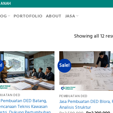
TANAH
LOG
PORTOFOLIO
ABOUT
JASA
Showing all 12 res
e!
Sale!
BUATAN DED
PEMBUATAN DED
a Pembuatan DED Batang,
Jasa Pembuatan DED Blora, 
encanaan Teknis Kawasan
Analisis Struktur
ustri, Dukung Pertumbuhan