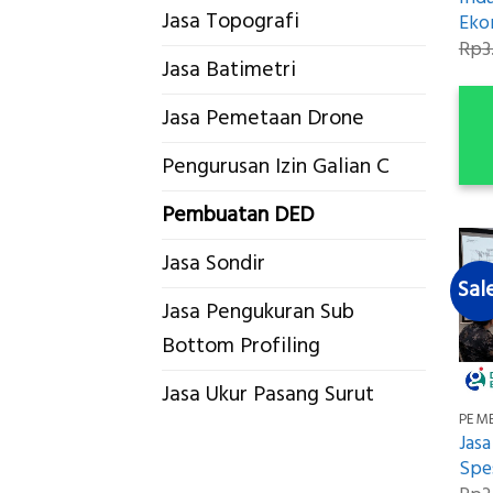
Jasa Topografi
Eko
Rp
3
Jasa Batimetri
Jasa Pemetaan Drone
Pengurusan Izin Galian C
Pembuatan DED
Jasa Sondir
Sal
Jasa Pengukuran Sub
Bottom Profiling
Jasa Ukur Pasang Surut
PEM
Jas
Spes