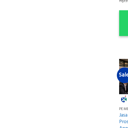
Rp
3
Sal
PEM
Jas
Pros