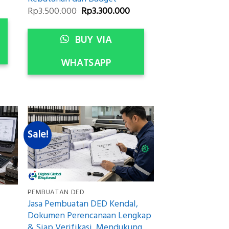
urrent
rice
Original
Current
Rp
3.500.000
Rp
3.300.000
:
price
price
p3.300.000.
was:
is:
Rp3.500.000.
Rp3.300.000.
BUY VIA
WHATSAPP
Sale!
PEMBUATAN DED
Jasa Pembuatan DED Kendal,
Dokumen Perencanaan Lengkap
& Siap Verifikasi, Mendukung