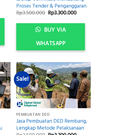
Proses Tender & Penganggaran
urrent
rice
Original
Current
Rp
3.500.000
Rp
3.300.000
:
price
price
p3.300.000.
was:
is:
Rp3.500.000.
Rp3.300.000.
BUY VIA
WHATSAPP
Sale!
PEMBUATAN DED
Jasa Pembuatan DED Rembang,
Lengkap Metode Pelaksanaan
si
Original
Current