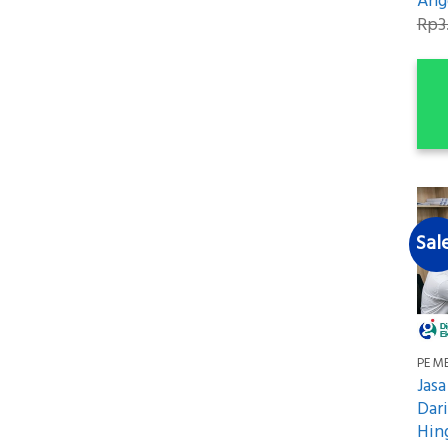
Ang
Rp
3
Sal
PEM
Jas
Dari
Hin