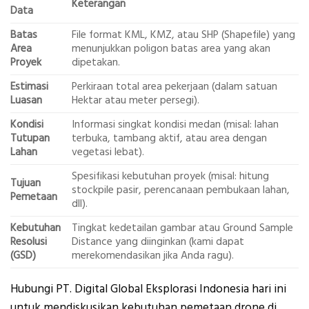
Keterangan
Data
Batas
File format KML, KMZ, atau SHP (Shapefile) yang
Area
menunjukkan poligon batas area yang akan
Proyek
dipetakan.
Estimasi
Perkiraan total area pekerjaan (dalam satuan
Luasan
Hektar atau meter persegi).
Kondisi
Informasi singkat kondisi medan (misal: lahan
Tutupan
terbuka, tambang aktif, atau area dengan
Lahan
vegetasi lebat).
Spesifikasi kebutuhan proyek (misal: hitung
Tujuan
stockpile pasir, perencanaan pembukaan lahan,
Pemetaan
dll).
Kebutuhan
Tingkat kedetailan gambar atau Ground Sample
Resolusi
Distance yang diinginkan (kami dapat
(GSD)
merekomendasikan jika Anda ragu).
Hubungi PT. Digital Global Eksplorasi Indonesia hari ini
untuk mendiskusikan kebutuhan pemetaan drone di