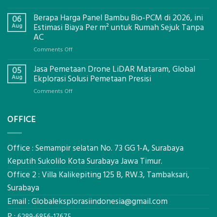
Jasa
Berapa Harga Panel Bambu Bio-PCM di 2026, ini
Pemasangan
06
Bowplank
Aug
Estimasi Biaya Per m² untuk Rumah Sejuk Tanpa
Mataram,
AC
Global
on
Comments Off
Ekplorasi.Menggunakan
Berapa
Alat
Jasa Pemetaan Drone LiDAR Mataram, Global
Harga
05
Ukur
Panel
Aug
Ekplorasi Solusi Pemetaan Presisi
Presisi
Bambu
untuk
on
Comments Off
Bio-
Hasil
Jasa
PCM
Akurat
Pemetaan
di
OFFICE
Drone
2026,
LiDAR
ini
Mataram,
Estimasi
Global
Office : Semampir selatan No. 73 GG 1-A, Surabaya
Biaya
Ekplorasi
Keputih Sukolilo Kota Surabaya Jawa Timur.
Per
Solusi
m²
Office 2 : Villa Kalikepiting 125 B, RW.3, Tambaksari,
Pemetaan
untuk
Presisi
Surabaya
Rumah
Sejuk
Email :
Globaleksplorasiindonesia@gmail.com
Tanpa
P :
AC
6289-6856-17675