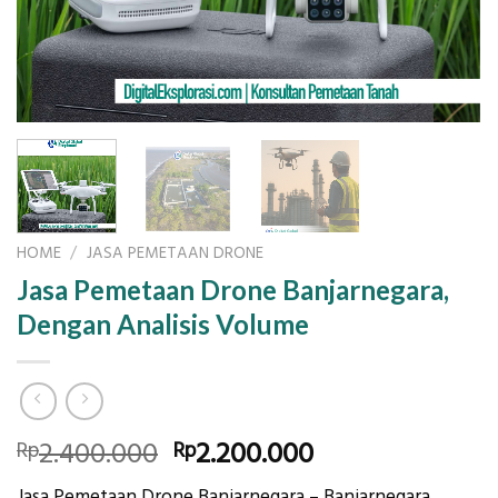
HOME
/
JASA PEMETAAN DRONE
Jasa Pemetaan Drone Banjarnegara,
Dengan Analisis Volume
Original
Current
2.400.000
2.200.000
Rp
Rp
price
price
Jasa Pemetaan Drone Banjarnegara – Banjarnegara