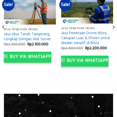
Sale!
Sale!
JASA PEMETAAN DRONE
JASA PEMETAAN DRONE
Jasa Pemetaan Drone Blora,
Jasa Ukur Tanah Tangerang,
Cakupan Luas & Efisien untuk
Lengkap Dengan Alat Survei
Medan Variatif di Blora
Original
Current
Rp
2.300.000
Rp
2.100.000
price
price
Original
Curre
Rp
2.400.000
Rp
2.200.000
was:
is:
price
price
Rp2.300.000.
Rp2.100.000.
was:
is:
BUY VIA WHATSAPP
ent
Rp2.400.000.
Rp2.2
BUY VIA WHATSAPP
e
200.000.