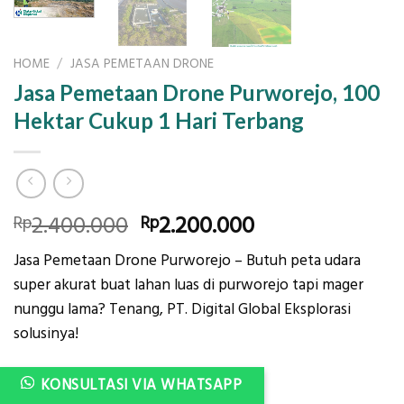
HOME
/
JASA PEMETAAN DRONE
Jasa Pemetaan Drone Purworejo, 100
Hektar Cukup 1 Hari Terbang
Original
Current
2.400.000
2.200.000
Rp
Rp
price
price
Jasa Pemetaan Drone Purworejo – Butuh peta udara
was:
is:
super akurat buat lahan luas di purworejo tapi mager
Rp2.400.000.
Rp2.200.000.
nunggu lama? Tenang, PT. Digital Global Eksplorasi
solusinya!
KONSULTASI VIA WHATSAPP