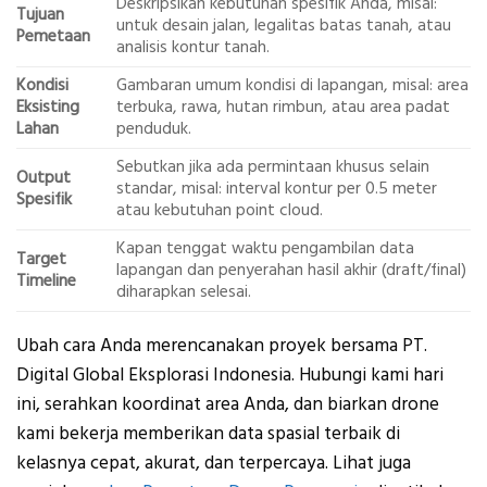
Deskripsikan kebutuhan spesifik Anda, misal:
Tujuan
untuk desain jalan, legalitas batas tanah, atau
Pemetaan
analisis kontur tanah.
Kondisi
Gambaran umum kondisi di lapangan, misal: area
Eksisting
terbuka, rawa, hutan rimbun, atau area padat
Lahan
penduduk.
Sebutkan jika ada permintaan khusus selain
Output
standar, misal: interval kontur per 0.5 meter
Spesifik
atau kebutuhan point cloud.
Kapan tenggat waktu pengambilan data
Target
lapangan dan penyerahan hasil akhir (draft/final)
Timeline
diharapkan selesai.
Ubah cara Anda merencanakan proyek bersama PT.
Digital Global Eksplorasi Indonesia. Hubungi kami hari
ini, serahkan koordinat area Anda, dan biarkan drone
kami bekerja memberikan data spasial terbaik di
kelasnya cepat, akurat, dan terpercaya. Lihat juga