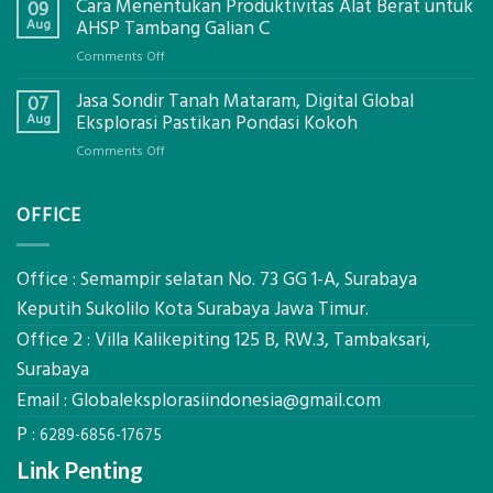
Cara Menentukan Produktivitas Alat Berat untuk
Izin
09
Galian
Aug
AHSP Tambang Galian C
C
on
Comments Off
Mataram,
Cara
Konsultasi
Jasa Sondir Tanah Mataram, Digital Global
Menentukan
07
Lengkap
Produktivitas
Aug
Eksplorasi Pastikan Pondasi Kokoh
Dengan
Alat
Global
on
Comments Off
Berat
Eksplorasi
Jasa
untuk
Sondir
AHSP
OFFICE
Tanah
Tambang
Mataram,
Galian
Digital
C
Global
Office : Semampir selatan No. 73 GG 1-A, Surabaya
Eksplorasi
Keputih Sukolilo Kota Surabaya Jawa Timur.
Pastikan
Office 2 : Villa Kalikepiting 125 B, RW.3, Tambaksari,
Pondasi
Kokoh
Surabaya
Email :
Globaleksplorasiindonesia@gmail.com
P :
6289-6856-17675
Link Penting