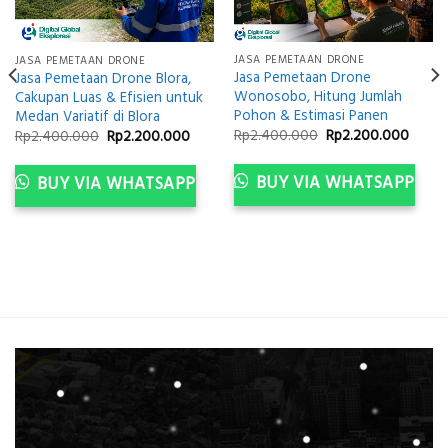
JASA PEMETAAN DRONE
JASA PEMETAAN DRONE
Jasa Pemetaan Drone
Jasa Pemetaan Drone Blora,
Wonosobo, Hitung Jumlah
Cakupan Luas & Efisien untuk
Pohon & Estimasi Panen
Medan Variatif di Blora
Original
Curre
Original
Current
Rp
2.400.000
Rp
2.200.000
Rp
2.400.000
Rp
2.200.000
price
price
price
price
was:
is:
was:
is:
ent
Rp2.400.000.
Rp2.2
Rp2.400.000.
Rp2.200.000.
BUY VIA WHATSAPP
BUY VIA WHATSAPP
e
200.000.