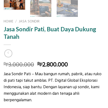
HOME
/
JASA SONDIR
Jasa Sondir Pati, Buat Daya Dukung
Tanah
Original
Current
3.000.000
2.800.000
Rp
Rp
price
price
Jasa Sondir Pati – Mau bangun
rumah, pabrik, atau ruko
was:
is:
di pati tapi takut amblas.
PT. Digital Global Eksplorasi
Rp3.000.000.
Rp2.800.000.
Indonesia
, siap bantu. Dengan layanan
uji sondir,
kami
menggunakan alat modern dan tenaga ahli
berpengalaman.