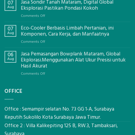
Jasa Sondir Tanah Mataram, Digital Global
07
Aug
Eksplorasi Pastikan Pondasi Kokoh
on
Comments Off
Jasa
Eco-Cooler Berbasis Limbah Pertanian, ini
Sondir
07
Tanah
Aug
Komponen, Cara Kerja, dan Manfaatnya
Mataram,
on
Comments Off
Digital
Eco-
Global
Jasa Pemasangan Bowplank Mataram, Global
Cooler
06
Eksplorasi
Berbasis
Aug
Ekplorasi.Menggunakan Alat Ukur Presisi untuk
Pastikan
Limbah
Hasil Akurat
Pondasi
Pertanian,
Kokoh
on
Comments Off
ini
Jasa
Komponen,
Pemasangan
Cara
OFFICE
Bowplank
Kerja,
Mataram,
dan
Global
Manfaatnya
Ekplorasi.Menggunakan
Office : Semampir selatan No. 73 GG 1-A, Surabaya
Alat
Keputih Sukolilo Kota Surabaya Jawa Timur.
Ukur
Office 2 : Villa Kalikepiting 125 B, RW.3, Tambaksari,
Presisi
untuk
Surabaya