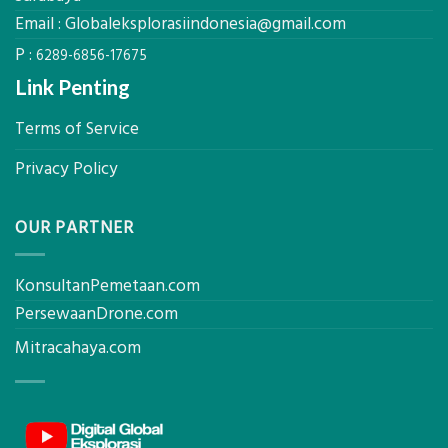
Hasil
Email :
Globaleksplorasiindonesia@gmail.com
Akurat
P :
6289-6856-17675
Link Penting
Terms of Service
Privacy Policy
OUR PARTNER
KonsultanPemetaan.com
PersewaanDrone.com
Mitracahaya.com