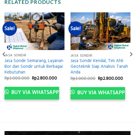
RELATED PRODUCTS
Sale!
Sale!
JASA SONDIR
JASA SONDIR
Jasa Sondir Semarang, Layanan
Jasa Sondir Kendal, Tim Ahli
Bor dan Sondir untuk Berbagai
Geoteknik Siap Analisis Tanah
Kebutuhan
Anda
Original
Current
Original
Curre
Rp
3.000.000
Rp
2.800.000
Rp
3.000.000
Rp
2.800.000
price
price
price
price
was:
is:
was:
is:
ent
Rp3.000.000.
Rp2.800.000.
Rp3.000.000.
Rp2.8
BUY VIA WHATSAPP
BUY VIA WHATSAPP
e
800.000.