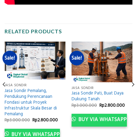
RELATED PRODUCTS
Sale!
Sale!
JASA SONDIR
JASA SONDIR
Jasa Sondir Pemalang,
Jasa Sondir Pati, Buat Daya
Pendukung Perencanaan
Dukung Tanah
Fondasi untuk Proyek
Original
Curre
Rp
3.000.000
Rp
2.800.000
Infrastruktur Skala Besar di
ent
price
price
e
was:
is:
Pemalang
Rp3.000.000.
Rp2.8
BUY VIA WHATSAPP
Original
Current
Rp
3.000.000
Rp
2.800.000
800.000.
price
price
was:
is:
Rp3.000.000.
Rp2.800.000.
BUY VIA WHATSAPP