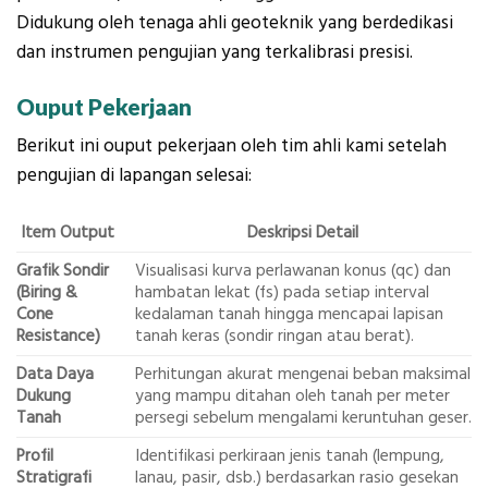
Didukung oleh tenaga ahli geoteknik yang berdedikasi
dan instrumen pengujian yang terkalibrasi presisi.
Ouput Pekerjaan
Berikut ini ouput pekerjaan oleh tim ahli kami setelah
pengujian di lapangan selesai:
Item Output
Deskripsi Detail
Grafik Sondir
Visualisasi kurva perlawanan konus (qc) dan
(Biring &
hambatan lekat (fs) pada setiap interval
Cone
kedalaman tanah hingga mencapai lapisan
Resistance)
tanah keras (sondir ringan atau berat).
Data Daya
Perhitungan akurat mengenai beban maksimal
Dukung
yang mampu ditahan oleh tanah per meter
Tanah
persegi sebelum mengalami keruntuhan geser.
Profil
Identifikasi perkiraan jenis tanah (lempung,
Stratigrafi
lanau, pasir, dsb.) berdasarkan rasio gesekan