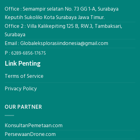
Mataram,
Estimasi
Global
Office : Semampir selatan No. 73 GG 1-A, Surabaya
Biaya
Ekplorasi
Keputih Sukolilo Kota Surabaya Jawa Timur.
Per
Solusi
m²
Office 2 : Villa Kalikepiting 125 B, RW.3, Tambaksari,
Pemetaan
untuk
Presisi
Surabaya
Rumah
Sejuk
Email :
Globaleksplorasiindonesia@gmail.com
Tanpa
P :
AC
6289-6856-17675
Link Penting
Terms of Service
Privacy Policy
OUR PARTNER
KonsultanPemetaan.com
PersewaanDrone.com