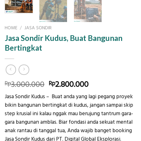
HOME
/
JASA SONDIR
Jasa Sondir Kudus, Buat Bangunan
Bertingkat
Original
Current
3.000.000
2.800.000
Rp
Rp
price
price
Jasa Sondir Kudus – Buat anda yang lagi pegang proyek
was:
is:
bikin bangunan bertingkat di kudus, jangan sampai skip
Rp3.000.000.
Rp2.800.000.
step krusial ini kalau nggak mau berujung tantrum gara-
gara bangunan amblas. Biar fondasi anda sekuat mental
anak rantau di tanggal tua, Anda wajib banget booking
Jasa Sondir Kudus dari PT. Digital Global Eksplorasi.