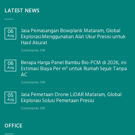
LATEST NEWS
Jasa Pemasangan Bowplank Mataram, Global
06
Aug
Ekplorasi.Menggunakan Alat Ukur Presisi untuk
Hasil Akurat
on
Comments Off
Jasa
Berapa Harga Panel Bambu Bio-PCM di 2026, ini
Pemasangan
06
Bowplank
Aug
Estimasi Biaya Per m² untuk Rumah Sejuk Tanpa
Mataram,
AC
Global
on
Comments Off
Ekplorasi.Menggunakan
Berapa
Alat
Jasa Pemetaan Drone LiDAR Mataram, Global
Harga
05
Ukur
Panel
Aug
Ekplorasi Solusi Pemetaan Presisi
Presisi
Bambu
untuk
on
Comments Off
Bio-
Hasil
Jasa
PCM
Akurat
Pemetaan
di
OFFICE
Drone
2026,
LiDAR
ini