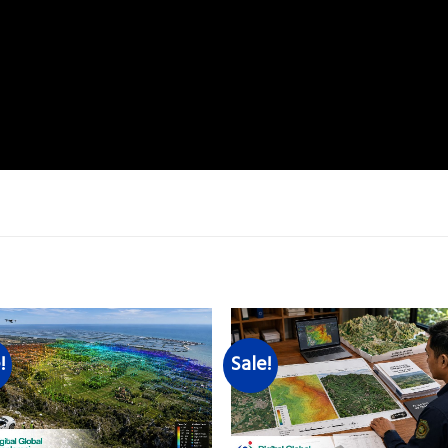
!
Sale!