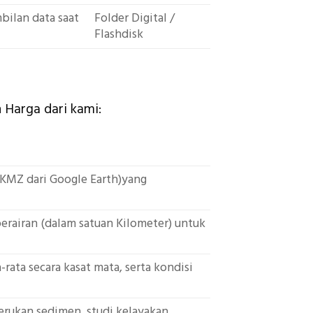
bilan data saat
Folder Digital /
Flashdisk
 Harga dari kami:
L/KMZ dari Google Earth)yang
perairan (dalam satuan Kilometer) untuk
rata secara kasat mata, serta kondisi
erukan sedimen, studi kelayakan