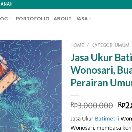
TANAH
LOG
PORTOFOLIO
ABOUT
JASA
HOME
/
KATEGORI UMUM
Jasa Ukur Bat
Wonosari, Bu
Perairan Um
Orig
3.000.000
2
Rp
Rp
pri
Jasa Ukur
Batimetri
Wono
was
Wonosari, membaca kon
Rp3