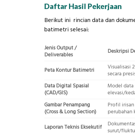
Daftar Hasil Pekerjaan
Berikut ini rincian data dan dokum
batimetri selesai:
Jenis Output /
Deskripsi De
Deliverables
Visualisasi
Peta Kontur Batimetri
secara presi
Data Digital Spasial
Model data 
(CAD/GIS)
elevasi/ked
Gambar Penampang
Profil iris
(Cross & Long Section)
perubahan k
Dokumentasi
Laporan Teknis Eksekutif
surut/fluktu