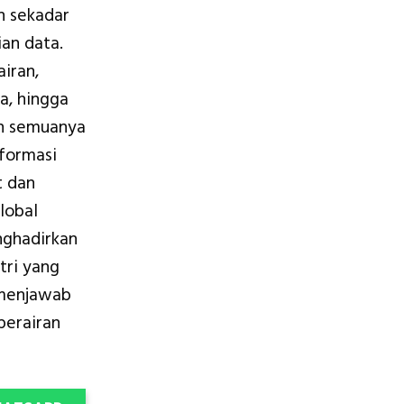
n sekadar
ian data.
airan,
a, hingga
an semuanya
nformasi
t dan
Global
nghadirkan
tri yang
 menjawab
perairan