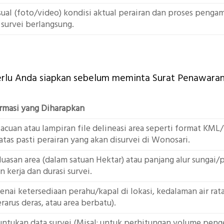
ual (foto/video) kondisi aktual perairan dan proses pengam
 survei berlangsung.
perlu Anda siapkan sebelum meminta Surat Penawaran
ormasi yang Diharapkan
 acuan atau lampiran file delineasi area seperti format KM
as pasti perairan yang akan disurvei di Wonosari.
 luasan area (dalam satuan Hektar) atau panjang alur sungai/
kerja dan durasi survei.
nai ketersediaan perahu/kapal di lokasi, kedalaman air rata-
rarus deras, atau area berbatu).
untukan data survei (Misal: untuk perhitungan volume peng