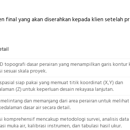
en final yang akan diserahkan kepada klien setelah p
tail
 2D topografi dasar perairan yang menampilkan garis kontur
si sesuai skala proyek.
spasial siap pakai yang memuat titik koordinat (X,Y) dan
alaman (Z) untuk keperluan desain rekayasa lanjutan.
an melintang dan memanjang dari area perairan untuk melihat
edalaman dasar air secara detail.
 komprehensif mencakup metodologi survei, analisis data
asi muka air, kalibrasi instrumen, dan tabulasi hasil ukur.