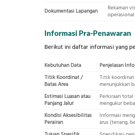
Rekaman vis
Dokumentasi Lapangan
operasional
Informasi Pra-Penawaran
Berikut ini daftar informasi yang 
Kebutuhan Data
Penjelasan Inf
Titik Koordinat /
Titik koordinat
Batas Area
menunjukkan bat
Estimasi Luasan atau
Perkiraan total
Panjang Jalur
mengukur beban 
Kondisi Aksesibilitas
Informasi menge
Perairan
arus (tenang, be
Tujuan Spesifik
Spesifikasi per