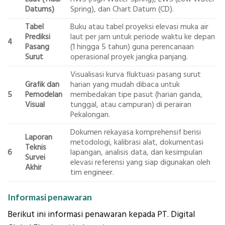
Datums)
Spring), dan Chart Datum (CD).
Tabel
Buku atau tabel proyeksi elevasi muka air
Prediksi
laut per jam untuk periode waktu ke depan
4
Pasang
(1 hingga 5 tahun) guna perencanaan
Surut
operasional proyek jangka panjang.
Visualisasi kurva fluktuasi pasang surut
Grafik dan
harian yang mudah dibaca untuk
5
Pemodelan
membedakan tipe pasut (harian ganda,
Visual
tunggal, atau campuran) di perairan
Pekalongan.
Dokumen rekayasa komprehensif berisi
Laporan
metodologi, kalibrasi alat, dokumentasi
Teknis
6
lapangan, analisis data, dan kesimpulan
Survei
elevasi referensi yang siap digunakan oleh
Akhir
tim engineer.
Informasi penawaran
Berikut ini informasi penawaran kepada PT. Digital