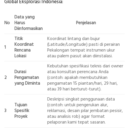
Global Eksplorasi Indonesia:
Data yang
No
Harus
Penjelasan
Diinformasikan
Titik
Koordinat lintang dan bujur
Koordinat
(Latitude/Longitude) pasti di perairan
1
Rencana
Pekalongan tempat instrumen ukur
Lokasi
atau palem pasut akan diinstalasi.
Kebutuhan spesifikasi teknis dari owner
Durasi
atau konsultan perencana Anda
2
Pengamatan
(contoh: apakah membutuhkan
yang Diminta
pengamatan 15 piantan/hari, 29 hari,
atau 39 hari berturut-turut).
Deskripsi singkat penggunaan data
Tujuan
(contoh: untuk pengerukan alur,
3
Spesifik
reklamasi, desain pilar jembatan pesisir,
Proyek
atau analisis rob) agar format
pelaporan kami tepat sasaran.