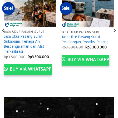
Sale!
Sale!
JASA UKUR PASANG SURUT
JASA UKUR PASANG SURUT
Jasa Ukur Pasang Surut
Jasa Ukur Pasang Surut
Sukabumi, Tenaga Ahli
Pekalongan, Prediksi Pasang
Berpengalaman dan Alat
Original
Curren
Rp
3.500.000
Rp
3.300.000
price
price
Terkalibrasi
was:
is:
Original
Current
Rp
3.500.000
Rp
3.300.000
ent
Rp3.500.000.
Rp3.30
BUY VIA WHATSAPP
price
price
was:
is:
Rp3.500.000.
Rp3.300.000.
300.000.
BUY VIA WHATSAPP