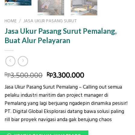
HOME
/
JASA UKUR PASANG SURUT
Jasa Ukur Pasang Surut Pemalang,
Buat Alur Pelayaran
Original
Current
3.500.000
3.300.000
Rp
Rp
price
price
Jasa Ukur Pasang Surut Pemalang – Calling out semua
was:
is:
pelaku industri maritim dan project manager di
Rp3.500.000.
Rp3.300.000.
Pemalang yang lagi berjuang ngadepin dinamika pesisir!
PT. Digital Global Eksplorasi datang bawa solusi paling
rill biar proyek navigasi anda gak berujung chaos