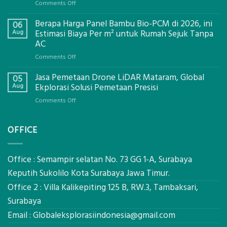
on
Comments Off
Jasa
Berapa Harga Panel Bambu Bio-PCM di 2026, ini
Pemasangan
06
Bowplank
Aug
Estimasi Biaya Per m² untuk Rumah Sejuk Tanpa
Mataram,
AC
Global
on
Comments Off
Ekplorasi.Menggunakan
Berapa
Alat
Jasa Pemetaan Drone LiDAR Mataram, Global
Harga
05
Ukur
Panel
Aug
Ekplorasi Solusi Pemetaan Presisi
Presisi
Bambu
untuk
on
Comments Off
Bio-
Hasil
Jasa
PCM
Akurat
Pemetaan
di
OFFICE
Drone
2026,
LiDAR
ini
Mataram,
Estimasi
Global
Office : Semampir selatan No. 73 GG 1-A, Surabaya
Biaya
Ekplorasi
Keputih Sukolilo Kota Surabaya Jawa Timur.
Per
Solusi
m²
Office 2 : Villa Kalikepiting 125 B, RW.3, Tambaksari,
Pemetaan
untuk
Presisi
Surabaya
Rumah
Sejuk
Email :
Globaleksplorasiindonesia@gmail.com
Tanpa