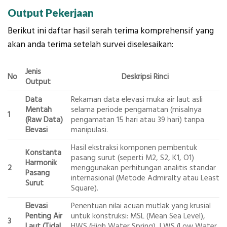
Output Pekerjaan
Berikut ini daftar hasil serah terima komprehensif yang
akan anda terima setelah survei diselesaikan:
Jenis
No
Deskripsi Rinci
Output
Data
Rekaman data elevasi muka air laut asli
Mentah
selama periode pengamatan (misalnya
1
(Raw Data)
pengamatan 15 hari atau 39 hari) tanpa
Elevasi
manipulasi.
Hasil ekstraksi komponen pembentuk
Konstanta
pasang surut (seperti M2, S2, K1, O1)
Harmonik
2
menggunakan perhitungan analitis standar
Pasang
internasional (Metode Admiralty atau Least
Surut
Square).
Elevasi
Penentuan nilai acuan mutlak yang krusial
Penting Air
untuk konstruksi: MSL (Mean Sea Level),
3
Laut (Tidal
HWS (High Water Spring), LWS (Low Water