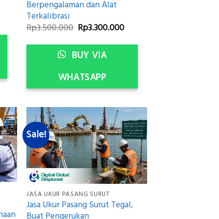
Berpengalaman dan Alat
Terkalibrasi
urrent
rice
Original
Current
Rp
3.500.000
Rp
3.300.000
:
price
price
p3.300.000.
was:
is:
Rp3.500.000.
Rp3.300.000.
BUY VIA
WHATSAPP
Sale!
JASA UKUR PASANG SURUT
Jasa Ukur Pasang Surut Tegal,
naan
Buat Pengerukan