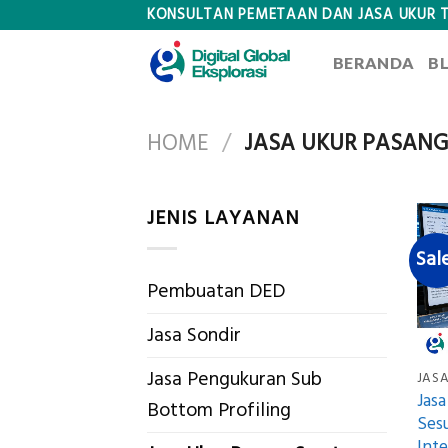
Skip
KONSULTAN PEMETAAN DAN JASA UKUR 
to
BERANDA
B
content
HOME
/
JASA UKUR PASANG
JENIS LAYANAN
Sal
Pembuatan DED
Jasa Sondir
Jasa Pengukuran Sub
JASA
Jas
Bottom Profiling
Ses
Inte