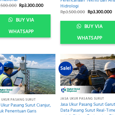
Perencanaan Teknis dan Anal
Original
Current
.500.000
Rp
3.300.000
Hidrologi
price
price
Original
C
Rp
3.500.000
Rp
3.300.000
was:
is:
price
p
Rp3.500.000.
Rp3.300.000.
BUY VIA
was:
is
Rp3.500.000.
R
BUY VIA
WHATSAPP
WHATSAPP
e!
Sale!
JASA UKUR PASANG SURUT
 UKUR PASANG SURUT
Jasa Ukur Pasang Surut Garut
 Ukur Pasang Surut Cianjur,
Data Pasang Surut Real-Tim
uk Penentuan Garis