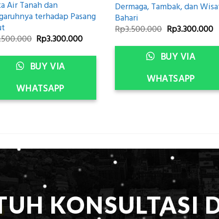
a Air Tanah dan
Dermaga, Tambak, dan Wisa
garuhnya terhadap Pasang
Bahari
ut
Original
C
Rp
3.500.000
Rp
3.300.000
price
p
Original
Current
.500.000
Rp
3.300.000
was:
is
price
price
Rp3.500.000.
R
was:
is:
BUY VIA
Rp3.500.000.
Rp3.300.000.
BUY VIA
WHATSAPP
WHATSAPP
TUH KONSULTASI 