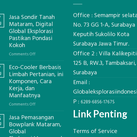
Office : Semampir selat
Jasa Sondir Tanah
7
g
Mataram, Digital
No. 73 GG 1-A, Surabaya
Global Eksplorasi
Keputih Sukolilo Kota
Pastikan Pondasi
Surabaya Jawa Timur.
Kokoh
Office 2 : Villa Kalikepit
on
Comments Off
Jasa
125 B, RW.3, Tambaksari,
Eco-Cooler Berbasis
Sondir
7
Surabaya
g
Limbah Pertanian, ini
Tanah
Komponen, Cara
Mataram,
Email :
Kerja, dan
Digital
Globaleksplorasiindone
Global
Manfaatnya
P :
Eksplorasi
6289-6856-17675
on
Comments Off
Pastikan
Eco-
Link Penting
Pondasi
Jasa Pemasangan
Cooler
6
Kokoh
g
Bowplank Mataram,
Berbasis
Terms of Service
Global
Limbah