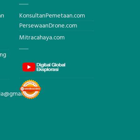
an
KonsultanPemetaan.com
PersewaanDrone.com
Mitracahaya.com
ing
sia@gmail.com