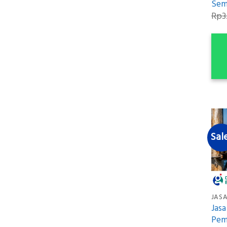
Sem
Rp
3
Sal
JASA
Jasa
Pem