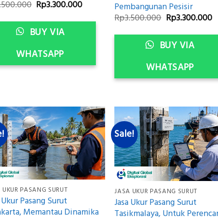
Original
Current
.500.000
Rp
3.300.000
Pembangunan Pesisir
price
price
Original
C
Rp
3.500.000
Rp
3.300.000
was:
is:
price
p
Rp3.500.000.
Rp3.300.000.
BUY VIA
was:
is
Rp3.500.000.
R
BUY VIA
WHATSAPP
WHATSAPP
e!
Sale!
 UKUR PASANG SURUT
JASA UKUR PASANG SURUT
 Ukur Pasang Surut
Jasa Ukur Pasang Surut
akarta, Memantau Dinamika
Tasikmalaya, Untuk Perenca