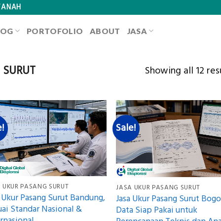
TANAH
LOG
PORTOFOLIO
ABOUT
JASA
 SURUT
Showing all 12 res
e!
Sale!
 UKUR PASANG SURUT
JASA UKUR PASANG SURUT
a Ukur Pasang Surut Bandung,
Jasa Ukur Pasang Surut Bogo
uai Standar Nasional &
Data Siap Pakai untuk
rnasional