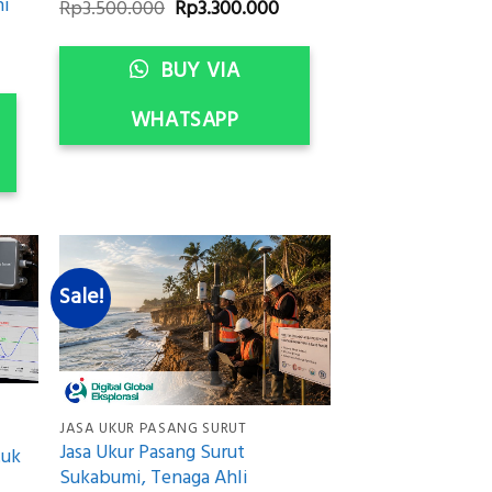
ni
Original
Current
Rp
3.500.000
Rp
3.300.000
price
price
was:
is:
urrent
Rp3.500.000.
Rp3.300.000.
BUY VIA
rice
:
p3.300.000.
WHATSAPP
Sale!
JASA UKUR PASANG SURUT
Jasa Ukur Pasang Surut
tuk
Sukabumi, Tenaga Ahli