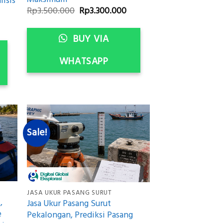
isis
Original
Current
Rp
3.500.000
Rp
3.300.000
price
price
urrent
was:
is:
rice
Rp3.500.000.
Rp3.300.000.
BUY VIA
:
p3.300.000.
WHATSAPP
Sale!
JASA UKUR PASANG SURUT
,
Jasa Ukur Pasang Surut
e
Pekalongan, Prediksi Pasang