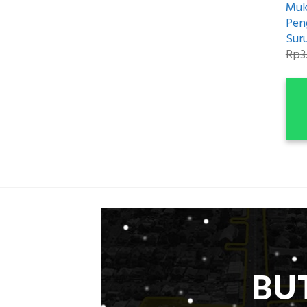
Muk
Pen
Sur
Rp
3
BU