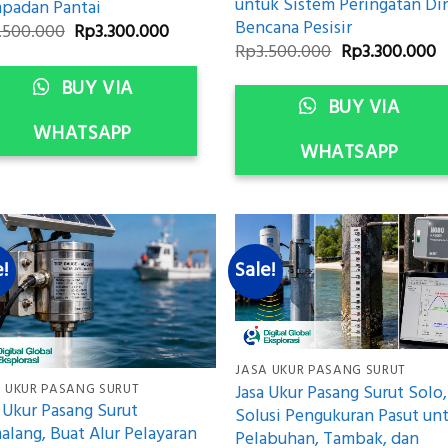
untuk Sistem Peringatan Di
padan Pantai
Bencana Pesisir
Original
Current
.500.000
Rp
3.300.000
price
price
Original
C
Rp
3.500.000
Rp
3.300.000
was:
is:
price
p
Rp3.500.000.
Rp3.300.000.
was:
is
BUY VIA
Rp3.500.000.
R
BUY VIA
WHATSAPP
WHATSAPP
e!
Sale!
JASA UKUR PASANG SURUT
 UKUR PASANG SURUT
Jasa Ukur Pasang Surut Solo,
 Ukur Pasang Surut
Solusi Pengukuran Pasut un
alang, Buat Alur Pelayaran
Pelabuhan, Tambak, dan