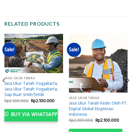
RELATED PRODUCTS
Sale!
Sale!
JASA UKUR TANAH
Jasa Ukur Tanah Yogyakarta,
Jasa Ukur Tanah Yogyakarta,
ent
Siap Buat SHM/SHGB
JASA UKUR TANAH
Original
Current
Rp
2.300.000
Rp
2.100.000
Jasa Ukur Tanah Kediri Oleh PT.
price
price
00.000.
Digital Global Eksplorasi
was:
is:
Rp2.300.000.
Rp2.100.000.
BUY VIA WHATSAPP
Indonesia
Original
Curren
Rp
2.300.000
Rp
2.100.000
price
price
was:
is: