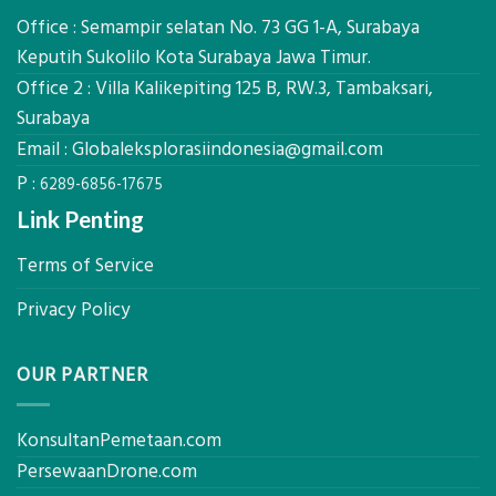
Global
Manfaatnya
Ekplorasi.Menggunakan
Office : Semampir selatan No. 73 GG 1-A, Surabaya
Alat
Keputih Sukolilo Kota Surabaya Jawa Timur.
Ukur
Office 2 : Villa Kalikepiting 125 B, RW.3, Tambaksari,
Presisi
untuk
Surabaya
Hasil
Email :
Globaleksplorasiindonesia@gmail.com
Akurat
P :
6289-6856-17675
Link Penting
Terms of Service
Privacy Policy
OUR PARTNER
KonsultanPemetaan.com
PersewaanDrone.com