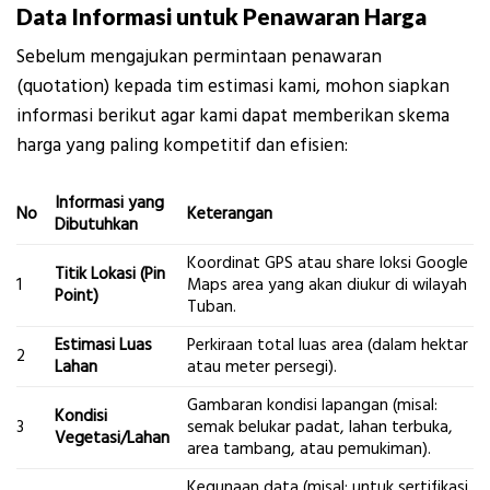
Data Informasi untuk Penawaran Harga
Sebelum mengajukan permintaan penawaran
(quotation) kepada tim estimasi kami, mohon siapkan
informasi berikut agar kami dapat memberikan skema
harga yang paling kompetitif dan efisien:
Informasi yang
No
Keterangan
Dibutuhkan
Koordinat GPS atau share loksi Google
Titik Lokasi (Pin
1
Maps area yang akan diukur di wilayah
Point)
Tuban.
Estimasi Luas
Perkiraan total luas area (dalam hektar
2
Lahan
atau meter persegi).
Gambaran kondisi lapangan (misal:
Kondisi
3
semak belukar padat, lahan terbuka,
Vegetasi/Lahan
area tambang, atau pemukiman).
Kegunaan data (misal: untuk sertifikasi