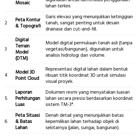
Mosaic
lahan terkini.
Garis elevasi yang menunjukkan ketinggian
Peta Kontur
2
tanah, sangat penting untuk desain
& Topografi
drainase dan cut-and-fill.
Digital
Model digital permukaan tanah asli (tanpa
Terrain
3
vegetasi/bangunan), digunakan untuk
Model
analisis hidrologi dan volume.
(DTM)
Representasi digital lahan dalam bentuk
Model 3D
4
ribuan titik koordinat 3D untuk simulasi
Point Cloud
visual proyek.
Laporan
Dokumen resmi yang menyatakan luasan
5
Perhitungan
lahan secara presisi berdasarkan koordinat
Luas
sistem TM-3°.
Peta Situasi
Denah detail yang menunjukkan batas
6
& Batas
kepemilikan lahan terhadap objek di
Lahan
sekitarnya (jalan, sungai, bangunan).