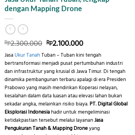
dengan Mapping Drone
Original
Current
2.300.000
2.100.000
Rp
Rp
price
price
Jasa
Ukur Tanah
Tuban – Tuban kini tengah
was:
is:
bertransformasi menjadi pusat pertumbuhan industri
Rp2.300.000.
Rp2.100.000.
dan infrastruktur yang krusial di Jawa Timur. Di tengah
dinamika pembangunan terbaru apalagi di era Presiden
Prabowo yang masih mendirikan Koperasi nelayan,
kesalahan dalam data luasan atau elevasi lahan bukan
sekadar angka, melainkan risiko biaya.
PT. Digital Global
Eksplorasi Indonesia
hadir untuk mengeliminasi
ketidakpastian tersebut melalui layanan
Jasa
Pengukuran Tanah & Mapping Drone
yang