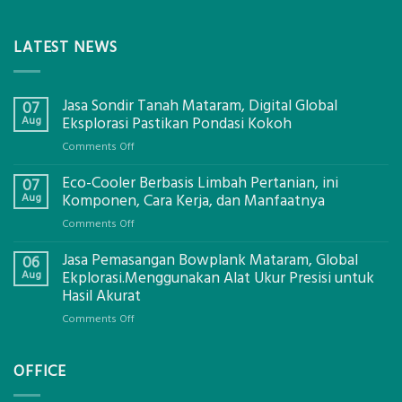
LATEST NEWS
Jasa Sondir Tanah Mataram, Digital Global
07
Aug
Eksplorasi Pastikan Pondasi Kokoh
on
Comments Off
Jasa
Eco-Cooler Berbasis Limbah Pertanian, ini
Sondir
07
Tanah
Aug
Komponen, Cara Kerja, dan Manfaatnya
Mataram,
on
Comments Off
Digital
Eco-
Global
Jasa Pemasangan Bowplank Mataram, Global
Cooler
06
Eksplorasi
Berbasis
Aug
Ekplorasi.Menggunakan Alat Ukur Presisi untuk
Pastikan
Limbah
Hasil Akurat
Pondasi
Pertanian,
Kokoh
on
Comments Off
ini
Jasa
Komponen,
Pemasangan
Cara
OFFICE
Bowplank
Kerja,
Mataram,
dan