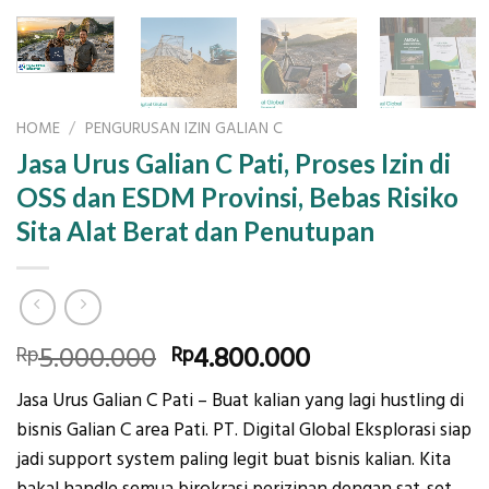
HOME
/
PENGURUSAN IZIN GALIAN C
Jasa Urus Galian C Pati, Proses Izin di
OSS dan ESDM Provinsi, Bebas Risiko
Sita Alat Berat dan Penutupan
Original
Current
5.000.000
4.800.000
Rp
Rp
price
price
Jasa Urus Galian C Pati – Buat kalian yang lagi hustling di
was:
is:
bisnis Galian C area Pati. PT. Digital Global Eksplorasi siap
Rp5.000.000.
Rp4.800.000.
jadi support system paling legit buat bisnis kalian. Kita