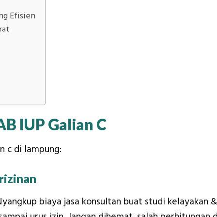
ng Efisien
rat
B IUP Galian C
n c di lampung:
rizinan
Nyangkup biaya jasa konsultan buat studi kelayakan 
ampai urus izin. Jangan dihemat, salah perhitungan d