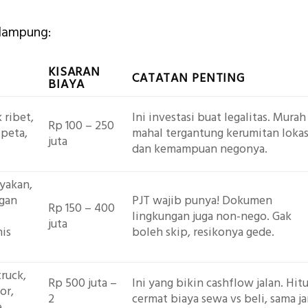
 lampung:
KISARAN
CATATAN PENTING
BIAYA
 ribet,
Ini investasi buat legalitas. Murah
Rp 100 – 250
 peta,
mahal tergantung kerumitan lokas
juta
dan kemampuan negonya.
ayakan,
ngan
PJT wajib punya! Dokumen
Rp 150 – 400
lingkungan juga non-nego. Gak
juta
is
boleh skip, resikonya gede.
ruck,
Rp 500 juta –
Ini yang bikin cashflow jalan. Hit
or,
2
cermat biaya sewa vs beli, sama ja
e