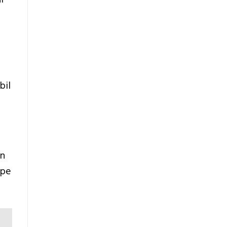
bil
in
mpe