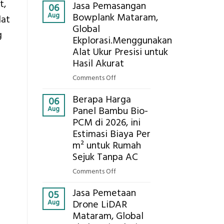
Kokoh
t,
Jasa Pemasangan
Cooler
06
Aug
Bowplank Mataram,
Berbasis
lat
Global
Limbah
g
Ekplorasi.Menggunakan
Pertanian,
ini
Alat Ukur Presisi untuk
Komponen,
Hasil Akurat
Cara
on
Comments Off
Kerja,
Jasa
dan
Berapa Harga
Pemasangan
06
Manfaatnya
Aug
Panel Bambu Bio-
Bowplank
PCM di 2026, ini
Mataram,
Estimasi Biaya Per
Global
Ekplorasi.Menggunakan
m² untuk Rumah
Alat
Sejuk Tanpa AC
Ukur
on
Comments Off
Presisi
Berapa
untuk
Jasa Pemetaan
Harga
05
Hasil
Aug
Drone LiDAR
Panel
Akurat
Mataram, Global
Bambu