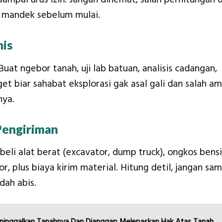
si mandek sebelum mulai.
nis
uat ngebor tanah, uji lab batuan, analisis cadangan,
t biar sahabat eksplorasi gak asal gali dan salah am
nya.
Pengiriman
/beli alat berat (excavator, dump truck), ongkos bens
or, plus biaya kirim material. Hitung detil, jangan sa
dah abis.
ninggalkan Tanahnya Dan Dianggap Melepaskan Hak Atas Tanah