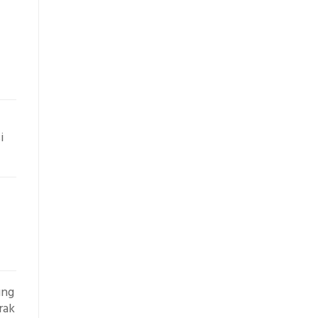
i
ung
rak