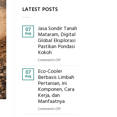
LATEST POSTS
Jasa Sondir Tanah
07
Aug
Mataram, Digital
Global Eksplorasi
Pastikan Pondasi
Kokoh
on
Comments Off
Jasa
Eco-Cooler
Sondir
07
Aug
Berbasis Limbah
Tanah
Pertanian, ini
Mataram,
Komponen, Cara
Digital
Global
Kerja, dan
Eksplorasi
Manfaatnya
Pastikan
on
Comments Off
Pondasi
Eco-