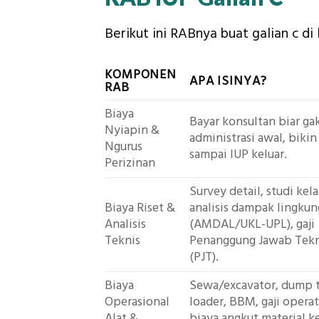
Berikut ini RABnya buat galian c di
KOMPONEN
APA ISINYA?
RAB
Biaya
Bayar konsultan biar gak
Nyiapin &
administrasi awal, bikin
Ngurus
sampai IUP keluar.
Perizinan
Survey detail, studi kel
Biaya Riset &
analisis dampak lingku
Analisis
(AMDAL/UKL-UPL), gaji
Teknis
Penanggung Jawab Tekn
(PJT).
Biaya
Sewa/excavator, dump t
Operasional
loader, BBM, gaji operat
Alat &
biaya angkut material k