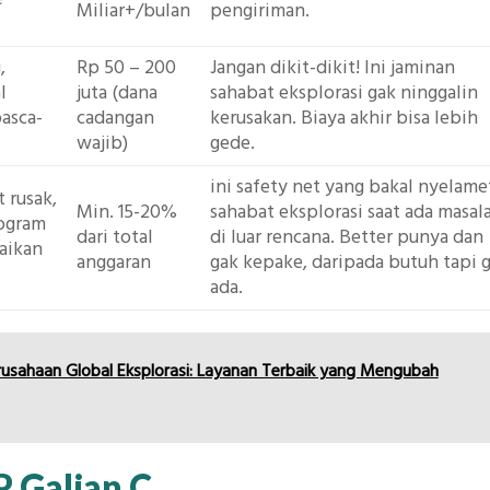
Miliar+/bulan
pengiriman.
,
Rp 50 – 200
Jangan dikit-dikit! Ini jaminan
l
juta (dana
sahabat eksplorasi gak ninggalin
asca-
cadangan
kerusakan. Biaya akhir bisa lebih
wajib)
gede.
ini safety net yang bakal nyelame
t rusak,
Min. 15-20%
sahabat eksplorasi saat ada masal
rogram
dari total
di luar rencana. Better punya dan
naikan
anggaran
gak kepake, daripada butuh tapi 
ada.
usahaan Global Eksplorasi: Layanan Terbaik yang Mengubah
P Galian C