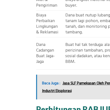
Pengiriman
buyer.
Biaya
Dana buat nutup lubang
Perbaikan
tanam lagi pohon, emba
Lingkungan
tanah, dan monitoring p
& Reklamasi
tambang.
Dana
Buat hal tak terduga: ala
Cadangan
perizinan tambahan, p
Buat Jaga-
sosial dadakan, atau ke
Jaga
BBM.
Baca Juga :
Jasa SLF Pamekasan Oleh Per
Industri Eksplorasi
Perhitungan RAB IU