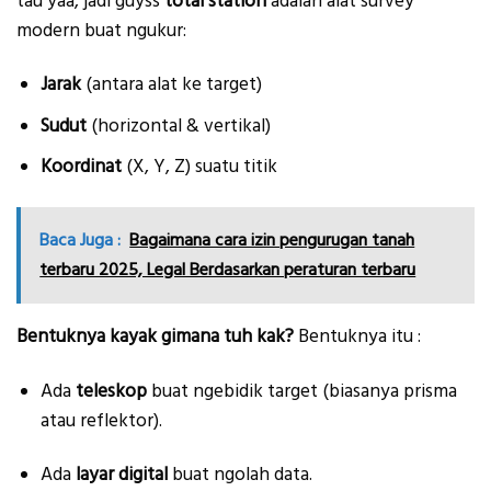
tau yaa, jadi guyss
total station
adalah alat survey
modern buat ngukur:
Jarak
(antara alat ke target)
Sudut
(horizontal & vertikal)
Koordinat
(X, Y, Z) suatu titik
Baca Juga :
Bagaimana cara izin pengurugan tanah
terbaru 2025, Legal Berdasarkan peraturan terbaru
Bentuknya kayak gimana tuh kak?
Bentuknya itu :
Ada
teleskop
buat ngebidik target (biasanya prisma
atau reflektor).
Ada
layar digital
buat ngolah data.