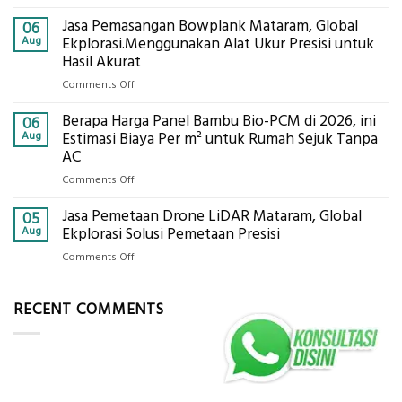
Eco-
Global
Jasa Pemasangan Bowplank Mataram, Global
Cooler
06
Eksplorasi
Berbasis
Aug
Ekplorasi.Menggunakan Alat Ukur Presisi untuk
Pastikan
Limbah
Hasil Akurat
Pondasi
Pertanian,
Kokoh
on
Comments Off
ini
Jasa
Komponen,
Berapa Harga Panel Bambu Bio-PCM di 2026, ini
Pemasangan
06
Cara
Bowplank
Aug
Estimasi Biaya Per m² untuk Rumah Sejuk Tanpa
Kerja,
Mataram,
AC
dan
Global
Manfaatnya
on
Comments Off
Ekplorasi.Menggunakan
Berapa
Alat
Jasa Pemetaan Drone LiDAR Mataram, Global
Harga
05
Ukur
Panel
Aug
Ekplorasi Solusi Pemetaan Presisi
Presisi
Bambu
untuk
on
Comments Off
Bio-
Hasil
Jasa
PCM
Akurat
Pemetaan
di
RECENT COMMENTS
Drone
2026,
LiDAR
ini
Mataram,
Estimasi
Global
Biaya
Ekplorasi
Per
Solusi
m²