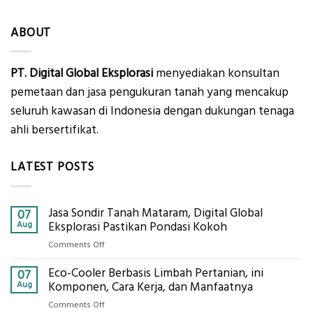
ABOUT
PT. Digital Global Eksplorasi
menyediakan konsultan
pemetaan dan jasa pengukuran tanah yang mencakup
seluruh kawasan di Indonesia dengan dukungan tenaga
ahli bersertifikat.
LATEST POSTS
Jasa Sondir Tanah Mataram, Digital Global
07
Aug
Eksplorasi Pastikan Pondasi Kokoh
on
Comments Off
Jasa
Eco-Cooler Berbasis Limbah Pertanian, ini
Sondir
07
Tanah
Aug
Komponen, Cara Kerja, dan Manfaatnya
Mataram,
on
Comments Off
Digital