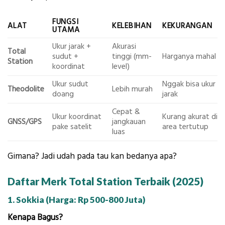
FUNGSI
ALAT
KELEBIHAN
KEKURANGAN
UTAMA
Ukur jarak +
Akurasi
Total
sudut +
tinggi (mm-
Harganya mahal
Station
koordinat
level)
Ukur sudut
Nggak bisa ukur
Theodolite
Lebih murah
doang
jarak
Cepat &
Ukur koordinat
Kurang akurat di
GNSS/GPS
jangkauan
pake satelit
area tertutup
luas
Gimana? Jadi udah pada tau kan bedanya apa?
Daftar Merk Total Station Terbaik (2025)
1. Sokkia (Harga: Rp 500-800 Juta)
Kenapa Bagus?