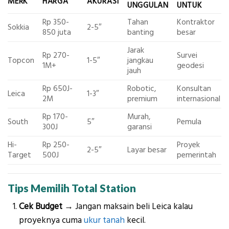
MERK
HARGA
AKURASI
UNGGULAN
UNTUK
Rp 350-
Tahan
Kontraktor
Sokkia
2-5″
850 juta
banting
besar
Jarak
Rp 270-
Survei
Topcon
1-5″
jangkau
1M+
geodesi
jauh
Rp 650J-
Robotic,
Konsultan
Leica
1-3″
2M
premium
internasional
Rp 170-
Murah,
South
5″
Pemula
300J
garansi
Hi-
Rp 250-
Proyek
2-5″
Layar besar
Target
500J
pemerintah
Tips Memilih Total Station
Cek Budget
→ Jangan maksain beli Leica kalau
proyeknya cuma
ukur tanah
kecil.