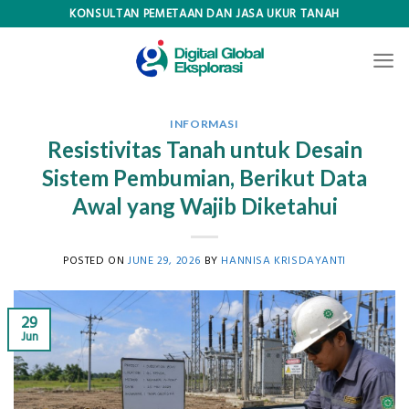
Skip
KONSULTAN PEMETAAN DAN JASA UKUR TANAH
to
content
INFORMASI
Resistivitas Tanah untuk Desain
Sistem Pembumian, Berikut Data
Awal yang Wajib Diketahui
POSTED ON
JUNE 29, 2026
BY
HANNISA KRISDAYANTI
29
Jun