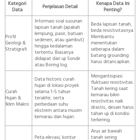
Kategori
Kenapa Data Ini
Penjelasan Detail
Data
Penting?
Informasi soal susunan
Beda lapisan tanah,
lapisan tanah (apakah
beda resistivitasnya.
lempung, pasir, batuan
Profil
Membantu
sedimen, atau gambut)
Geologi &
menentukan
hingga kedalaman
Stratigrafi
seberapa dalam
tertentu. Biasanya
batang grounding
didapat dari uji Sondir
harus ditancapkan.
atau Boring log.
Mengantisipasi
Data historis curah
fluktuasi resistivitas.
hujan di lokasi proyek
Tanah kering saat
Curah
selama 1-5 tahun
kemarau bikin
Hujan &
terakhir, serta
resistivitas naik
Iklim Makro
perbedaan suhu
drastis, desain harus
ekstrem antara musim
tahan uji di kondisi
kemarau dan hujan.
terkering.
Arus air bawah
Peta elevasi, kontur
tanah sering