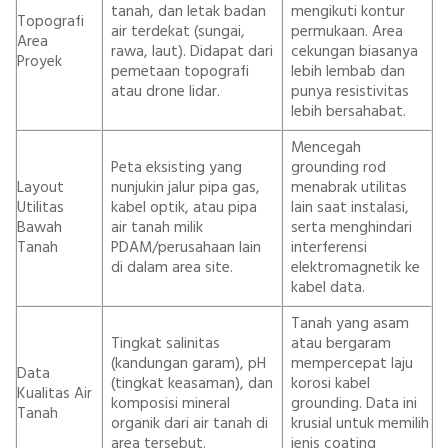
tanah, dan letak badan
mengikuti kontur
Topografi
air terdekat (sungai,
permukaan. Area
Area
rawa, laut). Didapat dari
cekungan biasanya
Proyek
pemetaan topografi
lebih lembab dan
atau drone lidar.
punya resistivitas
lebih bersahabat.
Mencegah
Peta eksisting yang
grounding rod
Layout
nunjukin jalur pipa gas,
menabrak utilitas
Utilitas
kabel optik, atau pipa
lain saat instalasi,
Bawah
air tanah milik
serta menghindari
Tanah
PDAM/perusahaan lain
interferensi
di dalam area site.
elektromagnetik ke
kabel data.
Tanah yang asam
Tingkat salinitas
atau bergaram
(kandungan garam), pH
mempercepat laju
Data
(tingkat keasaman), dan
korosi kabel
Kualitas Air
komposisi mineral
grounding. Data ini
Tanah
organik dari air tanah di
krusial untuk memilih
area tersebut.
jenis coating