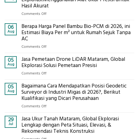
Hasil Akurat
on
Comments Off
Jasa
Berapa Harga Panel Bambu Bio-PCM di 2026, ini
Pemasangan
06
Bowplank
Aug
Estimasi Biaya Per m² untuk Rumah Sejuk Tanpa
Mataram,
AC
Global
on
Comments Off
Ekplorasi.Menggunakan
Berapa
Alat
Jasa Pemetaan Drone LiDAR Mataram, Global
Harga
05
Ukur
Panel
Aug
Ekplorasi Solusi Pemetaan Presisi
Presisi
Bambu
untuk
on
Comments Off
Bio-
Hasil
Jasa
PCM
Akurat
Bagaimana Cara Mendapatkan Posisi Geodetic
Pemetaan
05
di
Drone
Aug
Surveyor di Industri Migas di 2026?, Berikut
2026,
LiDAR
Kualifikasi yang Dicari Perusahaan
ini
Mataram,
Estimasi
on
Comments Off
Global
Biaya
Bagaimana
Ekplorasi
Per
Jasa Ukur Tanah Mataram, Global Ekplorasi
Cara
29
Solusi
m²
Mendapatkan
Jul
Lengkap dengan Peta Situasi, Elevasi, &
Pemetaan
untuk
Posisi
Rekomendasi Teknis Konstruksi
Presisi
Rumah
Geodetic
on