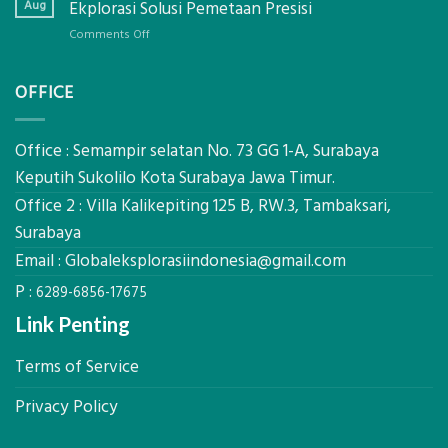
Panel
Aug
Ekplorasi Solusi Pemetaan Presisi
Presisi
Bambu
untuk
on
Comments Off
Bio-
Hasil
Jasa
PCM
Akurat
Pemetaan
di
OFFICE
Drone
2026,
LiDAR
ini
Mataram,
Estimasi
Global
Office : Semampir selatan No. 73 GG 1-A, Surabaya
Biaya
Ekplorasi
Keputih Sukolilo Kota Surabaya Jawa Timur.
Per
Solusi
m²
Office 2 : Villa Kalikepiting 125 B, RW.3, Tambaksari,
Pemetaan
untuk
Presisi
Surabaya
Rumah
Sejuk
Email :
Globaleksplorasiindonesia@gmail.com
Tanpa
P :
AC
6289-6856-17675
Link Penting
Terms of Service
Privacy Policy