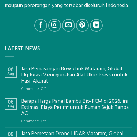
maupun perorangan yang tersebar diseluruh Indonesia.
LATEST NEWS
Jasa Pemasangan Bowplank Mataram, Global
06
Aug
Ekplorasi.Menggunakan Alat Ukur Presisi untuk
Hasil Akurat
on
Comments Off
Jasa
Berapa Harga Panel Bambu Bio-PCM di 2026, ini
Pemasangan
06
Bowplank
Aug
Estimasi Biaya Per m² untuk Rumah Sejuk Tanpa
Mataram,
AC
Global
on
Comments Off
Ekplorasi.Menggunakan
Berapa
Alat
Jasa Pemetaan Drone LiDAR Mataram, Global
Harga
05
Ukur