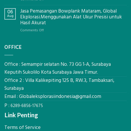
Digital
Eco-
Global
Jasa Pemasangan Bowplank Mataram, Global
Cooler
06
Eksplorasi
Berbasis
Aug
Ekplorasi.Menggunakan Alat Ukur Presisi untuk
Pastikan
Limbah
Hasil Akurat
Pondasi
Pertanian,
Kokoh
on
Comments Off
ini
Jasa
Komponen,
Pemasangan
Cara
OFFICE
Bowplank
Kerja,
Mataram,
dan
Global
Manfaatnya
Ekplorasi.Menggunakan
Office : Semampir selatan No. 73 GG 1-A, Surabaya
Alat
Keputih Sukolilo Kota Surabaya Jawa Timur.
Ukur
Office 2 : Villa Kalikepiting 125 B, RW.3, Tambaksari,
Presisi
untuk
Surabaya
Hasil
Email :
Globaleksplorasiindonesia@gmail.com
Akurat
P :
6289-6856-17675
Link Penting
Terms of Service