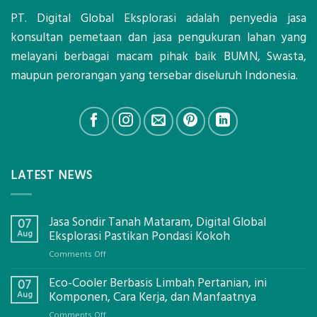
PT. Digital Global Eksplorasi adalah penyedia jasa
konsultan pemetaan dan jasa pengukuran lahan yang
melayani berbagai macam pihak baik BUMN, Swasta,
maupun perorangan yang tersebar diseluruh Indonesia.
LATEST NEWS
Jasa Sondir Tanah Mataram, Digital Global
07
Aug
Eksplorasi Pastikan Pondasi Kokoh
on
Comments Off
Jasa
Eco-Cooler Berbasis Limbah Pertanian, ini
Sondir
07
Tanah
Aug
Komponen, Cara Kerja, dan Manfaatnya
Mataram,
on
Comments Off