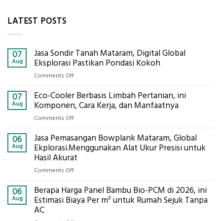
LATEST POSTS
Jasa Sondir Tanah Mataram, Digital Global
07
Aug
Eksplorasi Pastikan Pondasi Kokoh
on
Comments Off
Jasa
Eco-Cooler Berbasis Limbah Pertanian, ini
Sondir
07
Tanah
Aug
Komponen, Cara Kerja, dan Manfaatnya
Mataram,
on
Comments Off
Digital
Eco-
Global
Jasa Pemasangan Bowplank Mataram, Global
Cooler
06
Eksplorasi
Berbasis
Aug
Ekplorasi.Menggunakan Alat Ukur Presisi untuk
Pastikan
Limbah
Hasil Akurat
Pondasi
Pertanian,
Kokoh
on
Comments Off
ini
Jasa
Komponen,
Berapa Harga Panel Bambu Bio-PCM di 2026, ini
Pemasangan
06
Cara
Bowplank
Aug
Estimasi Biaya Per m² untuk Rumah Sejuk Tanpa
Kerja,
Mataram,
AC
dan
Global
Manfaatnya