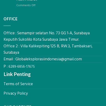
Pondasi
Pertanian,
Kokoh
on
Comments Off
ini
Jasa
Komponen,
Pemasangan
Cara
OFFICE
Bowplank
Kerja,
Mataram,
dan
Global
Manfaatnya
Ekplorasi.Menggunakan
Office : Semampir selatan No. 73 GG 1-A, Surabaya
Alat
Keputih Sukolilo Kota Surabaya Jawa Timur.
Ukur
Office 2 : Villa Kalikepiting 125 B, RW.3, Tambaksari,
Presisi
untuk
Surabaya
Hasil
Email :
Globaleksplorasiindonesia@gmail.com
Akurat
P :
6289-6856-17675
Link Penting
Terms of Service
Privacy Policy