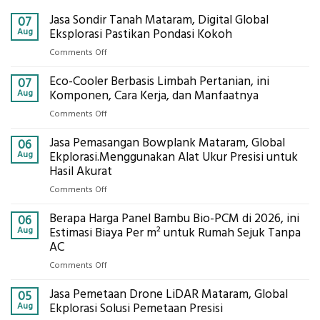
Jasa Sondir Tanah Mataram, Digital Global
07
Aug
Eksplorasi Pastikan Pondasi Kokoh
on
Comments Off
Jasa
Eco-Cooler Berbasis Limbah Pertanian, ini
Sondir
07
Tanah
Aug
Komponen, Cara Kerja, dan Manfaatnya
Mataram,
on
Comments Off
Digital
Eco-
Global
Jasa Pemasangan Bowplank Mataram, Global
Cooler
06
Eksplorasi
Berbasis
Aug
Ekplorasi.Menggunakan Alat Ukur Presisi untuk
Pastikan
Limbah
Hasil Akurat
Pondasi
Pertanian,
Kokoh
on
Comments Off
ini
Jasa
Komponen,
Berapa Harga Panel Bambu Bio-PCM di 2026, ini
Pemasangan
06
Cara
Bowplank
Aug
Estimasi Biaya Per m² untuk Rumah Sejuk Tanpa
Kerja,
Mataram,
AC
dan
Global
Manfaatnya
on
Comments Off
Ekplorasi.Menggunakan
Berapa
Alat
Jasa Pemetaan Drone LiDAR Mataram, Global
Harga
05
Ukur
Panel
Aug
Ekplorasi Solusi Pemetaan Presisi
Presisi
Bambu