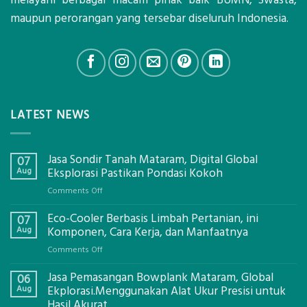
maupun perorangan yang tersebar diseluruh Indonesia.
LATEST NEWS
Jasa Sondir Tanah Mataram, Digital Global
07
Aug
Eksplorasi Pastikan Pondasi Kokoh
on
Comments Off
Jasa
Eco-Cooler Berbasis Limbah Pertanian, ini
Sondir
07
Tanah
Aug
Komponen, Cara Kerja, dan Manfaatnya
Mataram,
on
Comments Off
Digital
Eco-
Global
Jasa Pemasangan Bowplank Mataram, Global
Cooler
06
Eksplorasi
Berbasis
Aug
Ekplorasi.Menggunakan Alat Ukur Presisi untuk
Pastikan
Limbah
Hasil Akurat