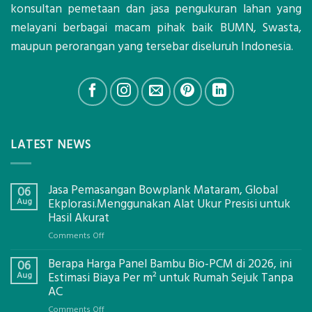
konsultan pemetaan dan jasa pengukuran lahan yang
melayani berbagai macam pihak baik BUMN, Swasta,
maupun perorangan yang tersebar diseluruh Indonesia.
LATEST NEWS
Jasa Pemasangan Bowplank Mataram, Global
06
Aug
Ekplorasi.Menggunakan Alat Ukur Presisi untuk
Hasil Akurat
on
Comments Off
Jasa
Berapa Harga Panel Bambu Bio-PCM di 2026, ini
Pemasangan
06
Bowplank
Aug
Estimasi Biaya Per m² untuk Rumah Sejuk Tanpa
Mataram,
AC
Global
on
Comments Off