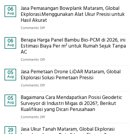
Jasa Pemasangan Bowplank Mataram, Global
06
Aug
Ekplorasi.Menggunakan Alat Ukur Presisi untuk
Hasil Akurat
on
Comments Off
Jasa
Berapa Harga Panel Bambu Bio-PCM di 2026, ini
Pemasangan
06
Bowplank
Aug
Estimasi Biaya Per m² untuk Rumah Sejuk Tanpa
Mataram,
AC
Global
on
Comments Off
Ekplorasi.Menggunakan
Berapa
Alat
Jasa Pemetaan Drone LiDAR Mataram, Global
Harga
05
Ukur
Panel
Aug
Ekplorasi Solusi Pemetaan Presisi
Presisi
Bambu
untuk
on
Comments Off
Bio-
Hasil
Jasa
PCM
Akurat
Bagaimana Cara Mendapatkan Posisi Geodetic
Pemetaan
05
di
Drone
Aug
Surveyor di Industri Migas di 2026?, Berikut
2026,
LiDAR
Kualifikasi yang Dicari Perusahaan
ini
Mataram,
Estimasi
on
Comments Off
Global
Biaya
Bagaimana
Ekplorasi
Per
Jasa Ukur Tanah Mataram, Global Ekplorasi
Cara
29
Solusi
m²
Mendapatkan