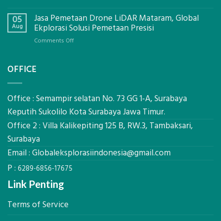
Ekplorasi.Menggunakan
Berapa
Alat
Jasa Pemetaan Drone LiDAR Mataram, Global
Harga
05
Ukur
Panel
Aug
Ekplorasi Solusi Pemetaan Presisi
Presisi
Bambu
untuk
on
Comments Off
Bio-
Hasil
Jasa
PCM
Akurat
Pemetaan
di
OFFICE
Drone
2026,
LiDAR
ini
Mataram,
Estimasi
Global
Office : Semampir selatan No. 73 GG 1-A, Surabaya
Biaya
Ekplorasi
Keputih Sukolilo Kota Surabaya Jawa Timur.
Per
Solusi
m²
Office 2 : Villa Kalikepiting 125 B, RW.3, Tambaksari,
Pemetaan
untuk
Presisi
Surabaya
Rumah
Sejuk
Email :
Globaleksplorasiindonesia@gmail.com
Tanpa
P :
AC
6289-6856-17675
Link Penting
Terms of Service