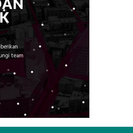
DAN
K
berikan
bungi team