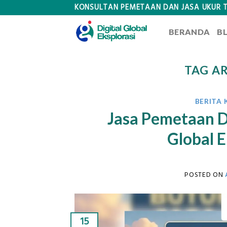
Skip
KONSULTAN PEMETAAN DAN JASA UKUR 
to
BERANDA
B
content
TAG A
BERITA
Jasa Pemetaan Dr
Global E
POSTED ON
15