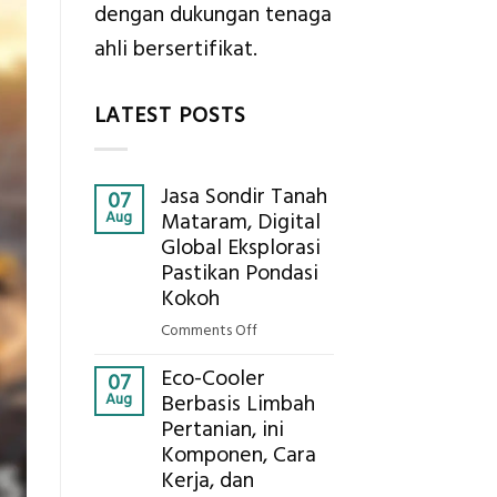
dengan dukungan tenaga
ahli bersertifikat.
LATEST POSTS
Jasa Sondir Tanah
07
Aug
Mataram, Digital
Global Eksplorasi
Pastikan Pondasi
Kokoh
on
Comments Off
Jasa
Eco-Cooler
Sondir
07
Aug
Berbasis Limbah
Tanah
Pertanian, ini
Mataram,
Komponen, Cara
Digital
Global
Kerja, dan