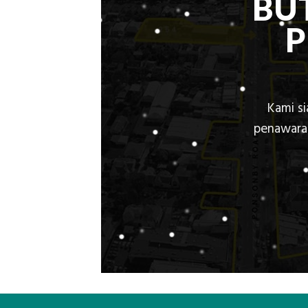
BU
Kami s
penawaran