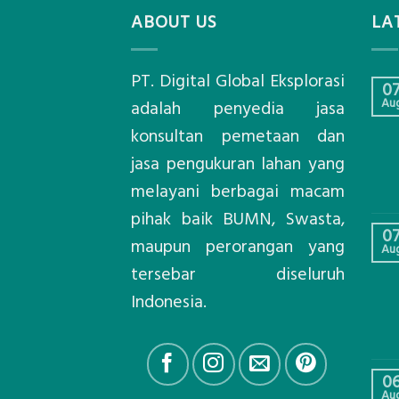
ABOUT US
LA
PT. Digital Global Eksplorasi
0
Au
adalah penyedia jasa
konsultan pemetaan dan
jasa pengukuran lahan yang
melayani berbagai macam
pihak baik BUMN, Swasta,
0
maupun perorangan yang
Au
tersebar diseluruh
Indonesia.
0
Au