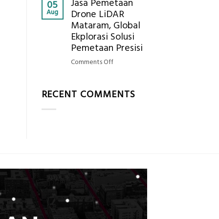
Jasa Pemetaan
Harga
05
Hasil
Aug
Drone LiDAR
Panel
Akurat
Mataram, Global
Bambu
Ekplorasi Solusi
Bio-
PCM
Pemetaan Presisi
di
on
Comments Off
2026,
Jasa
ini
Pemetaan
Estimasi
RECENT COMMENTS
Drone
Biaya
LiDAR
Per
Mataram,
m²
Global
untuk
Ekplorasi
Rumah
Solusi
Sejuk
Pemetaan
Tanpa
Presisi
AC