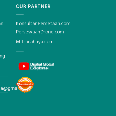
OUR PARTNER
an
KonsultanPemetaan.com
PersewaanDrone.com
Mitracahaya.com
ing
sia@gmail.com