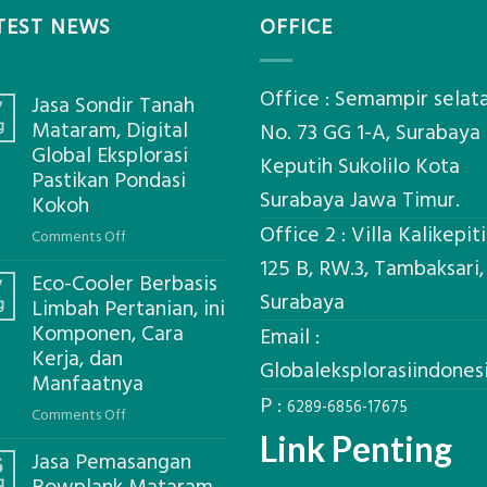
TEST NEWS
OFFICE
Office : Semampir selat
Jasa Sondir Tanah
7
g
Mataram, Digital
No. 73 GG 1-A, Surabaya
Global Eksplorasi
Keputih Sukolilo Kota
Pastikan Pondasi
Surabaya Jawa Timur.
Kokoh
Office 2 : Villa Kalikepit
on
Comments Off
Jasa
125 B, RW.3, Tambaksari,
Eco-Cooler Berbasis
Sondir
7
Surabaya
g
Limbah Pertanian, ini
Tanah
Komponen, Cara
Mataram,
Email :
Kerja, dan
Digital
Globaleksplorasiindone
Global
Manfaatnya
P :
Eksplorasi
6289-6856-17675
on
Comments Off
Pastikan
Eco-
Link Penting
Pondasi
Jasa Pemasangan
Cooler
6
Kokoh
g
Berbasis