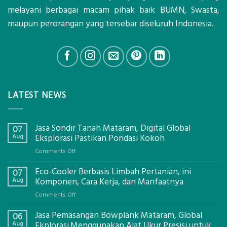
melayani berbagai macam pihak baik BUMN, Swasta,
maupun perorangan yang tersebar diseluruh Indonesia.
LATEST NEWS
Jasa Sondir Tanah Mataram, Digital Global
07
Aug
Eksplorasi Pastikan Pondasi Kokoh
on
Comments Off
Jasa
Eco-Cooler Berbasis Limbah Pertanian, ini
Sondir
07
Tanah
Aug
Komponen, Cara Kerja, dan Manfaatnya
Mataram,
on
Comments Off
Digital
Eco-
Global
Jasa Pemasangan Bowplank Mataram, Global
Cooler
06
Eksplorasi
Berbasis
Aug
Ekplorasi.Menggunakan Alat Ukur Presisi untuk