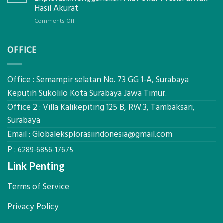
Pastikan
Limbah
Hasil Akurat
Pondasi
Pertanian,
Kokoh
on
Comments Off
ini
Jasa
Komponen,
Pemasangan
Cara
OFFICE
Bowplank
Kerja,
Mataram,
dan
Global
Manfaatnya
Ekplorasi.Menggunakan
Office : Semampir selatan No. 73 GG 1-A, Surabaya
Alat
Keputih Sukolilo Kota Surabaya Jawa Timur.
Ukur
Office 2 : Villa Kalikepiting 125 B, RW.3, Tambaksari,
Presisi
untuk
Surabaya
Hasil
Email :
Globaleksplorasiindonesia@gmail.com
Akurat
P :
6289-6856-17675
Link Penting
Terms of Service
Privacy Policy