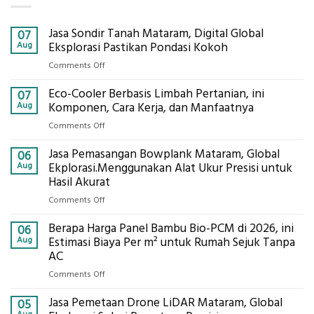
Jasa Sondir Tanah Mataram, Digital Global
07
Aug
Eksplorasi Pastikan Pondasi Kokoh
on
Comments Off
Jasa
Eco-Cooler Berbasis Limbah Pertanian, ini
Sondir
07
Tanah
Aug
Komponen, Cara Kerja, dan Manfaatnya
Mataram,
on
Comments Off
Digital
Eco-
Global
Jasa Pemasangan Bowplank Mataram, Global
Cooler
06
Eksplorasi
Berbasis
Aug
Ekplorasi.Menggunakan Alat Ukur Presisi untuk
Pastikan
Limbah
Hasil Akurat
Pondasi
Pertanian,
Kokoh
on
Comments Off
ini
Jasa
Komponen,
Berapa Harga Panel Bambu Bio-PCM di 2026, ini
Pemasangan
06
Cara
Bowplank
Aug
Estimasi Biaya Per m² untuk Rumah Sejuk Tanpa
Kerja,
Mataram,
AC
dan
Global
Manfaatnya
on
Comments Off
Ekplorasi.Menggunakan
Berapa
Alat
Jasa Pemetaan Drone LiDAR Mataram, Global
Harga
05
Ukur
Panel