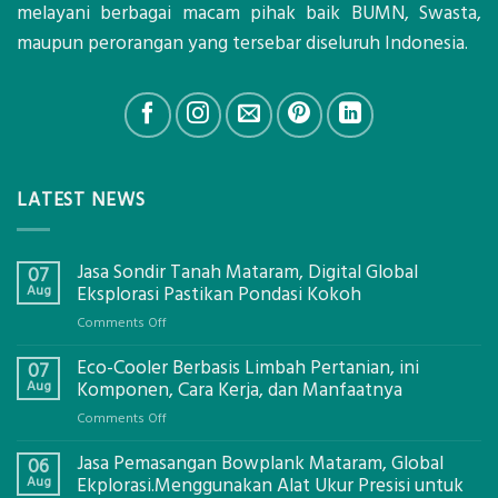
melayani berbagai macam pihak baik BUMN, Swasta,
maupun perorangan yang tersebar diseluruh Indonesia.
LATEST NEWS
Jasa Sondir Tanah Mataram, Digital Global
07
Aug
Eksplorasi Pastikan Pondasi Kokoh
on
Comments Off
Jasa
Eco-Cooler Berbasis Limbah Pertanian, ini
Sondir
07
Tanah
Aug
Komponen, Cara Kerja, dan Manfaatnya
Mataram,
on
Comments Off
Digital
Eco-
Global
Jasa Pemasangan Bowplank Mataram, Global
Cooler
06
Eksplorasi
Berbasis
Aug
Ekplorasi.Menggunakan Alat Ukur Presisi untuk
Pastikan