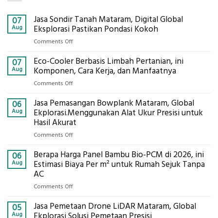
Jasa Sondir Tanah Mataram, Digital Global
07
Aug
Eksplorasi Pastikan Pondasi Kokoh
on
Comments Off
Jasa
Eco-Cooler Berbasis Limbah Pertanian, ini
Sondir
07
Tanah
Aug
Komponen, Cara Kerja, dan Manfaatnya
Mataram,
on
Comments Off
Digital
Eco-
Global
Jasa Pemasangan Bowplank Mataram, Global
Cooler
06
Eksplorasi
Berbasis
Aug
Ekplorasi.Menggunakan Alat Ukur Presisi untuk
Pastikan
Limbah
Hasil Akurat
Pondasi
Pertanian,
Kokoh
on
Comments Off
ini
Jasa
Komponen,
Berapa Harga Panel Bambu Bio-PCM di 2026, ini
Pemasangan
06
Cara
Bowplank
Aug
Estimasi Biaya Per m² untuk Rumah Sejuk Tanpa
Kerja,
Mataram,
AC
dan
Global
Manfaatnya
on
Comments Off
Ekplorasi.Menggunakan
Berapa
Alat
Jasa Pemetaan Drone LiDAR Mataram, Global
Harga
05
Ukur
Panel
Aug
Ekplorasi Solusi Pemetaan Presisi
Presisi