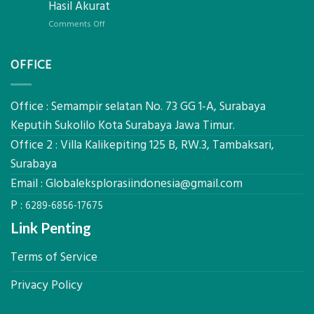
Limbah
Hasil Akurat
Pondasi
Pertanian,
Kokoh
on
Comments Off
ini
Jasa
Komponen,
Pemasangan
Cara
OFFICE
Bowplank
Kerja,
Mataram,
dan
Global
Manfaatnya
Ekplorasi.Menggunakan
Office : Semampir selatan No. 73 GG 1-A, Surabaya
Alat
Keputih Sukolilo Kota Surabaya Jawa Timur.
Ukur
Office 2 : Villa Kalikepiting 125 B, RW.3, Tambaksari,
Presisi
untuk
Surabaya
Hasil
Email :
Globaleksplorasiindonesia@gmail.com
Akurat
P :
6289-6856-17675
Link Penting
Terms of Service
Privacy Policy