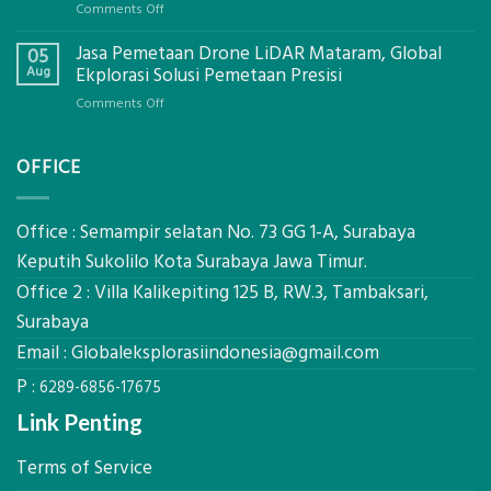
on
Comments Off
Ekplorasi.Menggunakan
Berapa
Alat
Jasa Pemetaan Drone LiDAR Mataram, Global
Harga
05
Ukur
Panel
Aug
Ekplorasi Solusi Pemetaan Presisi
Presisi
Bambu
untuk
on
Comments Off
Bio-
Hasil
Jasa
PCM
Akurat
Pemetaan
di
OFFICE
Drone
2026,
LiDAR
ini
Mataram,
Estimasi
Global
Office : Semampir selatan No. 73 GG 1-A, Surabaya
Biaya
Ekplorasi
Keputih Sukolilo Kota Surabaya Jawa Timur.
Per
Solusi
m²
Office 2 : Villa Kalikepiting 125 B, RW.3, Tambaksari,
Pemetaan
untuk
Presisi
Surabaya
Rumah
Sejuk
Email :
Globaleksplorasiindonesia@gmail.com
Tanpa
P :
AC
6289-6856-17675
Link Penting
Terms of Service