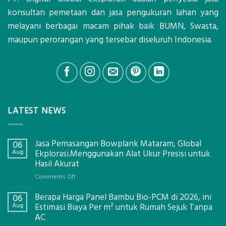
konsultan pemetaan dan jasa pengukuran lahan yang
melayani berbagai macam pihak baik BUMN, Swasta,
maupun perorangan yang tersebar diseluruh Indonesia.
LATEST NEWS
Jasa Pemasangan Bowplank Mataram, Global
06
Aug
Ekplorasi.Menggunakan Alat Ukur Presisi untuk
Hasil Akurat
on
Comments Off
Jasa
Berapa Harga Panel Bambu Bio-PCM di 2026, ini
Pemasangan
06
Bowplank
Aug
Estimasi Biaya Per m² untuk Rumah Sejuk Tanpa
Mataram,
AC
Global