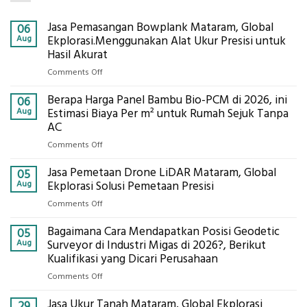
Jasa Pemasangan Bowplank Mataram, Global
06
Aug
Ekplorasi.Menggunakan Alat Ukur Presisi untuk
Hasil Akurat
on
Comments Off
Jasa
Berapa Harga Panel Bambu Bio-PCM di 2026, ini
Pemasangan
06
Bowplank
Aug
Estimasi Biaya Per m² untuk Rumah Sejuk Tanpa
Mataram,
AC
Global
on
Comments Off
Ekplorasi.Menggunakan
Berapa
Alat
Jasa Pemetaan Drone LiDAR Mataram, Global
Harga
05
Ukur
Panel
Aug
Ekplorasi Solusi Pemetaan Presisi
Presisi
Bambu
untuk
on
Comments Off
Bio-
Hasil
Jasa
PCM
Akurat
Bagaimana Cara Mendapatkan Posisi Geodetic
Pemetaan
05
di
Drone
Aug
Surveyor di Industri Migas di 2026?, Berikut
2026,
LiDAR
Kualifikasi yang Dicari Perusahaan
ini
Mataram,
Estimasi
on
Comments Off
Global
Biaya
Bagaimana
Ekplorasi
Per
Jasa Ukur Tanah Mataram, Global Ekplorasi
Cara
29