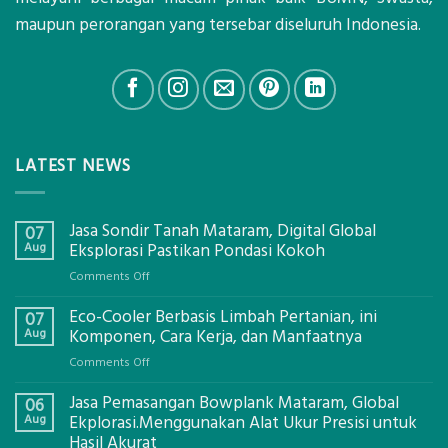
maupun perorangan yang tersebar diseluruh Indonesia.
LATEST NEWS
Jasa Sondir Tanah Mataram, Digital Global
07
Aug
Eksplorasi Pastikan Pondasi Kokoh
on
Comments Off
Jasa
Eco-Cooler Berbasis Limbah Pertanian, ini
Sondir
07
Tanah
Aug
Komponen, Cara Kerja, dan Manfaatnya
Mataram,
on
Comments Off
Digital
Eco-
Global
Jasa Pemasangan Bowplank Mataram, Global
Cooler
06
Eksplorasi
Berbasis
Aug
Ekplorasi.Menggunakan Alat Ukur Presisi untuk
Pastikan
Limbah
Hasil Akurat
Pondasi