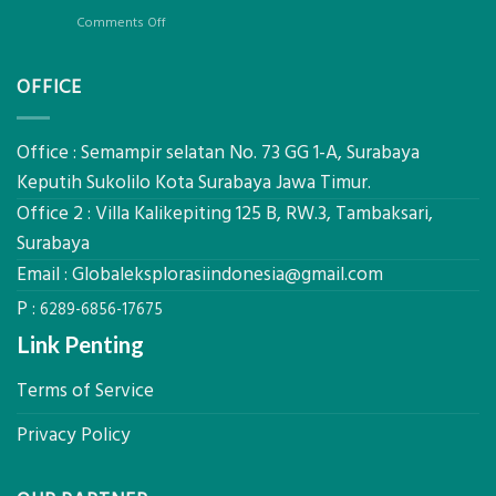
Pertanian,
Kokoh
on
Comments Off
ini
Jasa
Komponen,
Pemasangan
Cara
OFFICE
Bowplank
Kerja,
Mataram,
dan
Global
Manfaatnya
Ekplorasi.Menggunakan
Office : Semampir selatan No. 73 GG 1-A, Surabaya
Alat
Keputih Sukolilo Kota Surabaya Jawa Timur.
Ukur
Office 2 : Villa Kalikepiting 125 B, RW.3, Tambaksari,
Presisi
untuk
Surabaya
Hasil
Email :
Globaleksplorasiindonesia@gmail.com
Akurat
P :
6289-6856-17675
Link Penting
Terms of Service
Privacy Policy