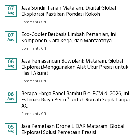
Jasa Sondir Tanah Mataram, Digital Global
07
Aug
Eksplorasi Pastikan Pondasi Kokoh
on
Comments Off
Jasa
Eco-Cooler Berbasis Limbah Pertanian, ini
Sondir
07
Tanah
Aug
Komponen, Cara Kerja, dan Manfaatnya
Mataram,
on
Comments Off
Digital
Eco-
Global
Jasa Pemasangan Bowplank Mataram, Global
Cooler
06
Eksplorasi
Berbasis
Aug
Ekplorasi.Menggunakan Alat Ukur Presisi untuk
Pastikan
Limbah
Hasil Akurat
Pondasi
Pertanian,
Kokoh
on
Comments Off
ini
Jasa
Komponen,
Berapa Harga Panel Bambu Bio-PCM di 2026, ini
Pemasangan
06
Cara
Bowplank
Aug
Estimasi Biaya Per m² untuk Rumah Sejuk Tanpa
Kerja,
Mataram,
AC
dan
Global
Manfaatnya
on
Comments Off
Ekplorasi.Menggunakan
Berapa
Alat
Jasa Pemetaan Drone LiDAR Mataram, Global
Harga
05
Ukur
Panel
Aug
Ekplorasi Solusi Pemetaan Presisi
Presisi
Bambu