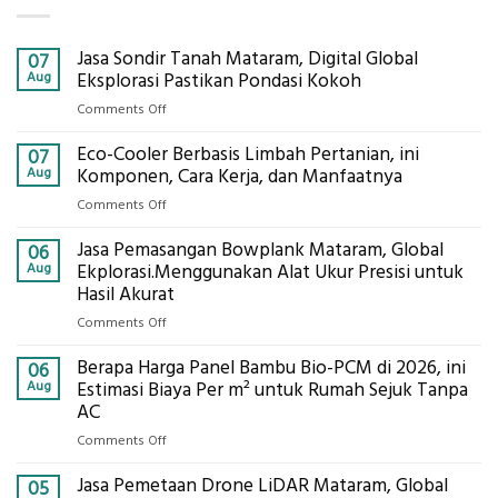
Jasa Sondir Tanah Mataram, Digital Global
07
Aug
Eksplorasi Pastikan Pondasi Kokoh
on
Comments Off
Jasa
Eco-Cooler Berbasis Limbah Pertanian, ini
Sondir
07
Tanah
Aug
Komponen, Cara Kerja, dan Manfaatnya
Mataram,
on
Comments Off
Digital
Eco-
Global
Jasa Pemasangan Bowplank Mataram, Global
Cooler
06
Eksplorasi
Berbasis
Aug
Ekplorasi.Menggunakan Alat Ukur Presisi untuk
Pastikan
Limbah
Hasil Akurat
Pondasi
Pertanian,
Kokoh
on
Comments Off
ini
Jasa
Komponen,
Berapa Harga Panel Bambu Bio-PCM di 2026, ini
Pemasangan
06
Cara
Bowplank
Aug
Estimasi Biaya Per m² untuk Rumah Sejuk Tanpa
Kerja,
Mataram,
AC
dan
Global
Manfaatnya
on
Comments Off
Ekplorasi.Menggunakan
Berapa
Alat
Jasa Pemetaan Drone LiDAR Mataram, Global
Harga
05
Ukur