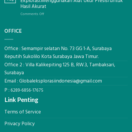
Ekplorasi.Menggunakan Alat Ukur Presisi untuk
Pastikan
Limbah
Hasil Akurat
Pondasi
Pertanian,
Kokoh
on
Comments Off
ini
Jasa
Komponen,
Pemasangan
Cara
OFFICE
Bowplank
Kerja,
Mataram,
dan
Global
Manfaatnya
Ekplorasi.Menggunakan
Office : Semampir selatan No. 73 GG 1-A, Surabaya
Alat
Keputih Sukolilo Kota Surabaya Jawa Timur.
Ukur
Office 2 : Villa Kalikepiting 125 B, RW.3, Tambaksari,
Presisi
untuk
Surabaya
Hasil
Email :
Globaleksplorasiindonesia@gmail.com
Akurat
P :
6289-6856-17675
Link Penting
Terms of Service
Privacy Policy