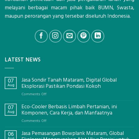
melayani berbagai macam pihak baik BUMN, Swasta,
maupun perorangan yang tersebar diseluruh Indonesia.
LATEST NEWS
Jasa Sondir Tanah Mataram, Digital Global
07
Aug
Eksplorasi Pastikan Pondasi Kokoh
on
Comments Off
Jasa
Eco-Cooler Berbasis Limbah Pertanian, ini
Sondir
07
Tanah
Aug
Komponen, Cara Kerja, dan Manfaatnya
Mataram,
on
Comments Off
Digital
Eco-
Global
Jasa Pemasangan Bowplank Mataram, Global
Cooler
06
Eksplorasi
Berbasis
Aug