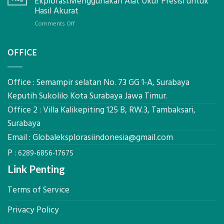
Ekplorasi.Menggunakan Alat Ukur Presisi untuk
Pastikan
Limbah
Hasil Akurat
Pondasi
Pertanian,
Kokoh
on
Comments Off
ini
Jasa
Komponen,
Pemasangan
Cara
OFFICE
Bowplank
Kerja,
Mataram,
dan
Global
Manfaatnya
Ekplorasi.Menggunakan
Office : Semampir selatan No. 73 GG 1-A, Surabaya
Alat
Keputih Sukolilo Kota Surabaya Jawa Timur.
Ukur
Office 2 : Villa Kalikepiting 125 B, RW.3, Tambaksari,
Presisi
untuk
Surabaya
Hasil
Email :
Globaleksplorasiindonesia@gmail.com
Akurat
P :
6289-6856-17675
Link Penting
Terms of Service
Privacy Policy