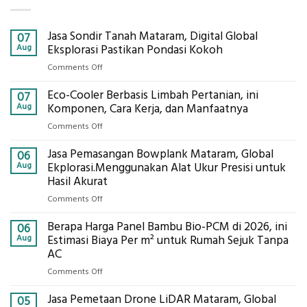
Jasa Sondir Tanah Mataram, Digital Global
07
Aug
Eksplorasi Pastikan Pondasi Kokoh
on
Comments Off
Jasa
Eco-Cooler Berbasis Limbah Pertanian, ini
Sondir
07
Tanah
Aug
Komponen, Cara Kerja, dan Manfaatnya
Mataram,
on
Comments Off
Digital
Eco-
Global
Jasa Pemasangan Bowplank Mataram, Global
Cooler
06
Eksplorasi
Berbasis
Aug
Ekplorasi.Menggunakan Alat Ukur Presisi untuk
Pastikan
Limbah
Hasil Akurat
Pondasi
Pertanian,
Kokoh
on
Comments Off
ini
Jasa
Komponen,
Berapa Harga Panel Bambu Bio-PCM di 2026, ini
Pemasangan
06
Cara
Bowplank
Aug
Estimasi Biaya Per m² untuk Rumah Sejuk Tanpa
Kerja,
Mataram,
AC
dan
Global
Manfaatnya
on
Comments Off
Ekplorasi.Menggunakan
Berapa
Alat
Jasa Pemetaan Drone LiDAR Mataram, Global
Harga
05
Ukur