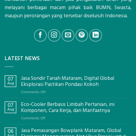
melayani berbagai macam pihak baik BUMN, Swasta,
maupun perorangan yang tersebar diseluruh Indonesia.
LATEST NEWS
Jasa Sondir Tanah Mataram, Digital Global
07
Aug
Eksplorasi Pastikan Pondasi Kokoh
on
Comments Off
Jasa
Eco-Cooler Berbasis Limbah Pertanian, ini
Sondir
07
Tanah
Aug
Komponen, Cara Kerja, dan Manfaatnya
Mataram,
on
Comments Off
Digital
Eco-
Global
Jasa Pemasangan Bowplank Mataram, Global
Cooler
06
Eksplorasi
Berbasis
Aug