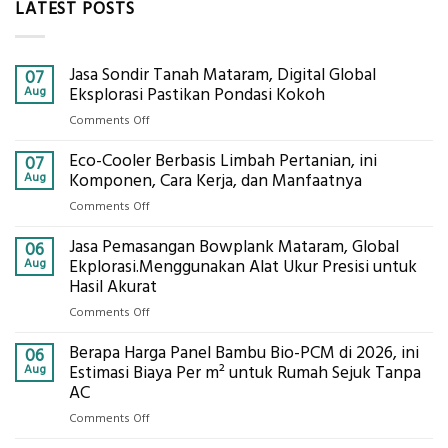
LATEST POSTS
Jasa Sondir Tanah Mataram, Digital Global
07
Aug
Eksplorasi Pastikan Pondasi Kokoh
on
Comments Off
Jasa
Eco-Cooler Berbasis Limbah Pertanian, ini
Sondir
07
Tanah
Aug
Komponen, Cara Kerja, dan Manfaatnya
Mataram,
on
Comments Off
Digital
Eco-
Global
Jasa Pemasangan Bowplank Mataram, Global
Cooler
06
Eksplorasi
Berbasis
Aug
Ekplorasi.Menggunakan Alat Ukur Presisi untuk
Pastikan
Limbah
Hasil Akurat
Pondasi
Pertanian,
Kokoh
on
Comments Off
ini
Jasa
Komponen,
Berapa Harga Panel Bambu Bio-PCM di 2026, ini
Pemasangan
06
Cara
Bowplank
Aug
Estimasi Biaya Per m² untuk Rumah Sejuk Tanpa
Kerja,
Mataram,
AC
dan
Global
Manfaatnya
on
Comments Off
Ekplorasi.Menggunakan
Berapa
Alat