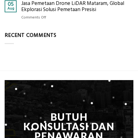
Jasa Pemetaan Drone LiDAR Mataram, Global
Harga
05
Ukur
Panel
Aug
Ekplorasi Solusi Pemetaan Presisi
Presisi
Bambu
untuk
on
Comments Off
Bio-
Hasil
Jasa
PCM
Akurat
Pemetaan
di
RECENT COMMENTS
Drone
2026,
LiDAR
ini
Mataram,
Estimasi
Global
Biaya
Ekplorasi
Per
Solusi
m²
Pemetaan
untuk
Presisi
Rumah
Sejuk
Tanpa
AC
BUTUH
KONSULTASI DAN
PENAWARAN