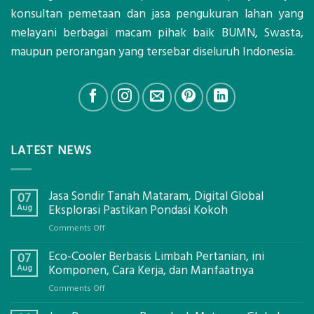
konsultan pemetaan dan jasa pengukuran lahan yang
melayani berbagai macam pihak baik BUMN, Swasta,
maupun perorangan yang tersebar diseluruh Indonesia.
LATEST NEWS
Jasa Sondir Tanah Mataram, Digital Global
07
Aug
Eksplorasi Pastikan Pondasi Kokoh
on
Comments Off
Jasa
Eco-Cooler Berbasis Limbah Pertanian, ini
Sondir
07
Tanah
Aug
Komponen, Cara Kerja, dan Manfaatnya
Mataram,
on
Comments Off
Digital
Eco-
Global