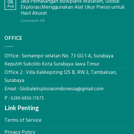
Jasa Pemasangan Bowplank Mataram, Global
Cooler
06
Eksplorasi
Berbasis
Aug
Ekplorasi.Menggunakan Alat Ukur Presisi untuk
Pastikan
Limbah
Hasil Akurat
Pondasi
Pertanian,
Kokoh
on
Comments Off
ini
Jasa
Komponen,
Pemasangan
Cara
OFFICE
Bowplank
Kerja,
Mataram,
dan
Global
Manfaatnya
Ekplorasi.Menggunakan
Office : Semampir selatan No. 73 GG 1-A, Surabaya
Alat
Keputih Sukolilo Kota Surabaya Jawa Timur.
Ukur
Office 2 : Villa Kalikepiting 125 B, RW.3, Tambaksari,
Presisi
untuk
Surabaya
Hasil
Email :
Globaleksplorasiindonesia@gmail.com
Akurat
P :
6289-6856-17675
Link Penting
Terms of Service
Privacy Policy