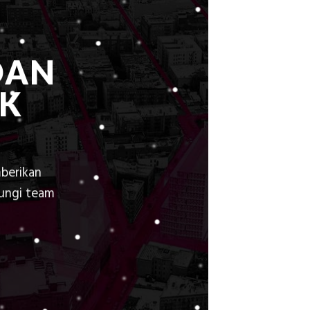
Modern
DAN
K
berikan
bungi team