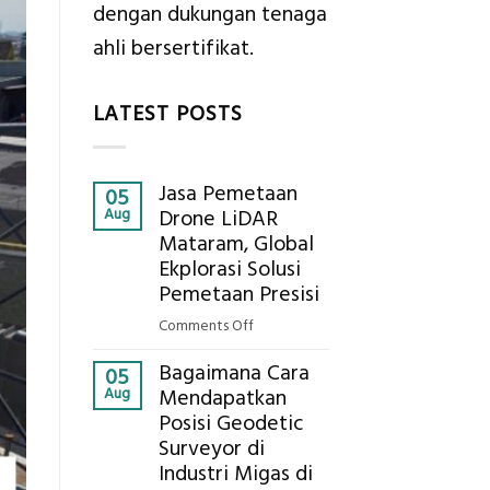
dengan dukungan tenaga
ahli bersertifikat.
LATEST POSTS
Jasa Pemetaan
05
Aug
Drone LiDAR
Mataram, Global
Ekplorasi Solusi
Pemetaan Presisi
on
Comments Off
Jasa
Bagaimana Cara
Pemetaan
05
Aug
Mendapatkan
Drone
Posisi Geodetic
LiDAR
Surveyor di
Mataram,
Global
Industri Migas di