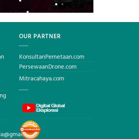
OUR PARTNER
an
KonsultanPemetaan.com
PersewaanDrone.com
Mitracahaya.com
ing
sia@gmail.com