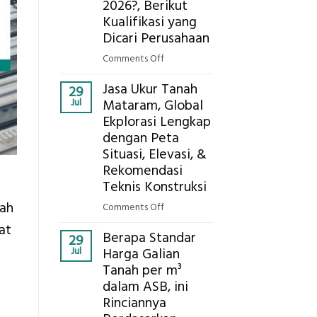
Ekplorasi
2026?, Berikut
Solusi
Kualifikasi yang
Pemetaan
Dicari Perusahaan
Presisi
on
Comments Off
Bagaimana
Jasa Ukur Tanah
Cara
29
Jul
Mataram, Global
Mendapatkan
Ekplorasi Lengkap
Posisi
dengan Peta
Geodetic
Surveyor
Situasi, Elevasi, &
di
Rekomendasi
Industri
Teknis Konstruksi
Migas
nah
on
Comments Off
di
Jasa
at
2026?,
Berapa Standar
Ukur
29
Berikut
Jul
Harga Galian
Tanah
Kualifikasi
Tanah per m³
Mataram,
yang
dalam ASB, ini
Global
Dicari
Ekplorasi
Rinciannya
Perusahaan
Lengkap