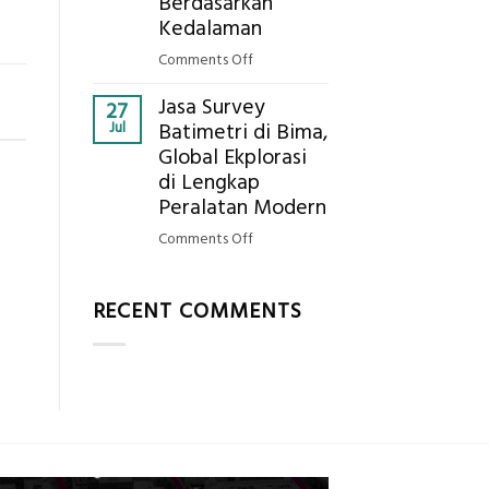
Berdasarkan
dengan
Kedalaman
Peta
on
Comments Off
Situasi,
Berapa
Elevasi,
Jasa Survey
Standar
27
&
Jul
Batimetri di Bima,
Harga
Rekomendasi
Global Ekplorasi
Galian
Teknis
di Lengkap
Tanah
Konstruksi
per
Peralatan Modern
m³
on
Comments Off
dalam
Jasa
ASB,
Survey
ini
RECENT COMMENTS
Batimetri
Rinciannya
di
Berdasarkan
Bima,
Kedalaman
Global
Ekplorasi
di
Lengkap
Peralatan