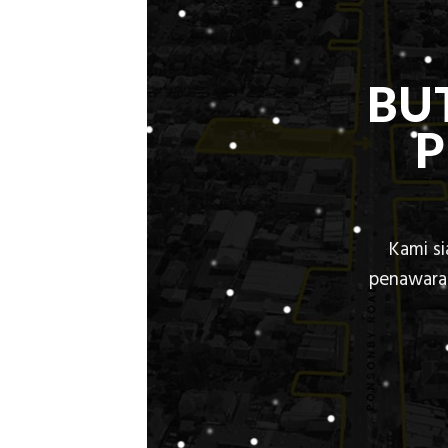
BU
Kami s
penawaran