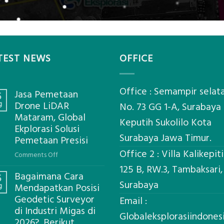
TEST NEWS
OFFICE
Office : Semampir selat
Jasa Pemetaan
5
g
Drone LiDAR
No. 73 GG 1-A, Surabaya
Mataram, Global
Keputih Sukolilo Kota
Ekplorasi Solusi
Surabaya Jawa Timur.
Pemetaan Presisi
Office 2 : Villa Kalikepit
on
Comments Off
Jasa
125 B, RW.3, Tambaksari,
Bagaimana Cara
Pemetaan
5
Surabaya
g
Mendapatkan Posisi
Drone
Geodetic Surveyor
LiDAR
Email :
di Industri Migas di
Mataram,
Globaleksplorasiindone
Global
2026?, Berikut