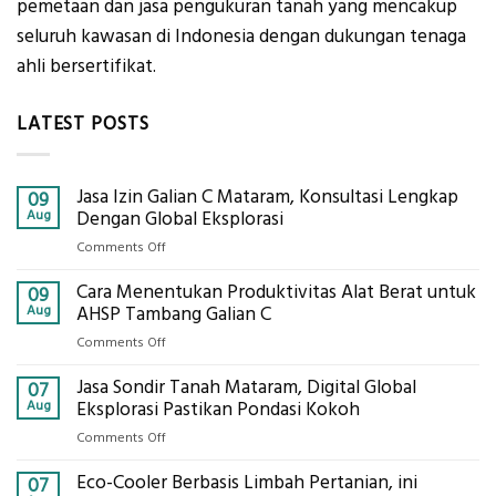
pemetaan dan jasa pengukuran tanah yang mencakup
seluruh kawasan di Indonesia dengan dukungan tenaga
ahli bersertifikat.
LATEST POSTS
Jasa Izin Galian C Mataram, Konsultasi Lengkap
09
Aug
Dengan Global Eksplorasi
on
Comments Off
Jasa
Cara Menentukan Produktivitas Alat Berat untuk
Izin
09
Galian
Aug
AHSP Tambang Galian C
C
on
Comments Off
Mataram,
Cara
Konsultasi
Jasa Sondir Tanah Mataram, Digital Global
Menentukan
07
Lengkap
Produktivitas
Aug
Eksplorasi Pastikan Pondasi Kokoh
Dengan
Alat
Global
on
Comments Off
Berat
Eksplorasi
Jasa
untuk
Eco-Cooler Berbasis Limbah Pertanian, ini
Sondir
07
AHSP