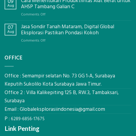
Cara Menentukan Produktivitas Alat Berat untuk
09
Galian
Aug
AHSP Tambang Galian C
C
on
Comments Off
Mataram,
Cara
Konsultasi
Jasa Sondir Tanah Mataram, Digital Global
Menentukan
07
Lengkap
Produktivitas
Aug
Eksplorasi Pastikan Pondasi Kokoh
Dengan
Alat
Global
on
Comments Off
Berat
Eksplorasi
Jasa
untuk
Sondir
AHSP
OFFICE
Tanah
Tambang
Mataram,
Galian
Digital
C
Global
Office : Semampir selatan No. 73 GG 1-A, Surabaya
Eksplorasi
Keputih Sukolilo Kota Surabaya Jawa Timur.
Pastikan
Office 2 : Villa Kalikepiting 125 B, RW.3, Tambaksari,
Pondasi
Kokoh
Surabaya
Email :
Globaleksplorasiindonesia@gmail.com
P :
6289-6856-17675
Link Penting