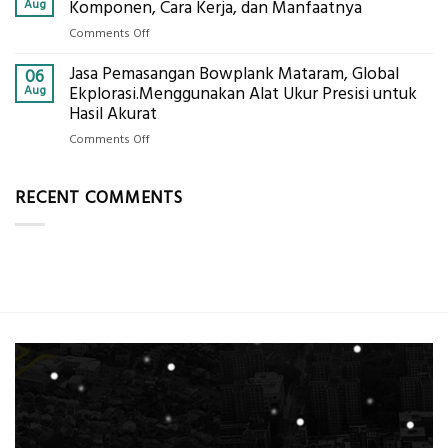
Tanah
Aug
Komponen, Cara Kerja, dan Manfaatnya
Tambang
Mataram,
Galian
on
Comments Off
Digital
C
Eco-
Global
Jasa Pemasangan Bowplank Mataram, Global
Cooler
06
Eksplorasi
Berbasis
Aug
Ekplorasi.Menggunakan Alat Ukur Presisi untuk
Pastikan
Limbah
Hasil Akurat
Pondasi
Pertanian,
Kokoh
on
Comments Off
ini
Jasa
Komponen,
Pemasangan
Cara
RECENT COMMENTS
Bowplank
Kerja,
Mataram,
dan
Global
Manfaatnya
Ekplorasi.Menggunakan
Alat
Ukur
Presisi
untuk
Hasil
Akurat