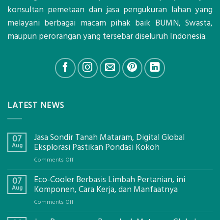
konsultan pemetaan dan jasa pengukuran lahan yang
melayani berbagai macam pihak baik BUMN, Swasta,
maupun perorangan yang tersebar diseluruh Indonesia.
LATEST NEWS
Jasa Sondir Tanah Mataram, Digital Global
07
Aug
Eksplorasi Pastikan Pondasi Kokoh
on
Comments Off
Jasa
Eco-Cooler Berbasis Limbah Pertanian, ini
Sondir
07
Tanah
Aug
Komponen, Cara Kerja, dan Manfaatnya
Mataram,
on
Comments Off
Digital
Eco-
Global