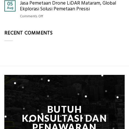
Jasa Pemetaan Drone LiDAR Mataram, Global
Harga
05
Ukur
Panel
Aug
Ekplorasi Solusi Pemetaan Presisi
Presisi
Bambu
untuk
on
Comments Off
Bio-
Hasil
Jasa
PCM
Akurat
Pemetaan
di
RECENT COMMENTS
Drone
2026,
LiDAR
ini
Mataram,
Estimasi
Global
Biaya
Ekplorasi
Per
Solusi
m²
Pemetaan
untuk
Presisi
Rumah
Sejuk
Tanpa
AC
BUTUH
KONSULTASI DAN
PENAWARAN