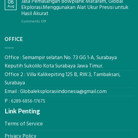
Jasa Pemasangan Bowplank Mataram, Global
Cooler
06
Eksplorasi
Berbasis
Aug
Ekplorasi.Menggunakan Alat Ukur Presisi untuk
Pastikan
Limbah
Hasil Akurat
Pondasi
Pertanian,
Kokoh
on
Comments Off
ini
Jasa
Komponen,
Pemasangan
Cara
OFFICE
Bowplank
Kerja,
Mataram,
dan
Global
Manfaatnya
Ekplorasi.Menggunakan
Office : Semampir selatan No. 73 GG 1-A, Surabaya
Alat
Keputih Sukolilo Kota Surabaya Jawa Timur.
Ukur
Office 2 : Villa Kalikepiting 125 B, RW.3, Tambaksari,
Presisi
untuk
Surabaya
Hasil
Email :
Globaleksplorasiindonesia@gmail.com
Akurat
P :
6289-6856-17675
Link Penting
Terms of Service
Privacy Policy