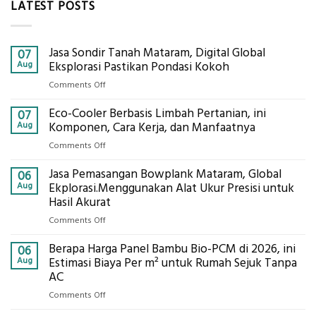
LATEST POSTS
Jasa Sondir Tanah Mataram, Digital Global
07
Aug
Eksplorasi Pastikan Pondasi Kokoh
on
Comments Off
Jasa
Eco-Cooler Berbasis Limbah Pertanian, ini
Sondir
07
Tanah
Aug
Komponen, Cara Kerja, dan Manfaatnya
Mataram,
on
Comments Off
Digital
Eco-
Global
Jasa Pemasangan Bowplank Mataram, Global
Cooler
06
Eksplorasi
Berbasis
Aug
Ekplorasi.Menggunakan Alat Ukur Presisi untuk
Pastikan
Limbah
Hasil Akurat
Pondasi
Pertanian,
Kokoh
on
Comments Off
ini
Jasa
Komponen,
Berapa Harga Panel Bambu Bio-PCM di 2026, ini
Pemasangan
06
Cara
Bowplank
Aug
Estimasi Biaya Per m² untuk Rumah Sejuk Tanpa
Kerja,
Mataram,
AC
dan
Global
Manfaatnya
on
Comments Off
Ekplorasi.Menggunakan
Berapa
Alat