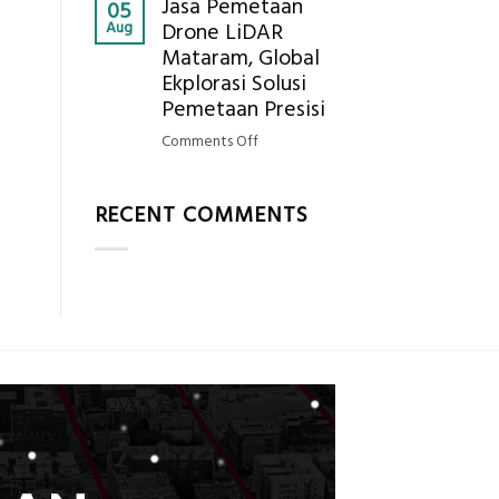
Jasa Pemetaan
Harga
05
Hasil
Aug
Drone LiDAR
Panel
Akurat
Mataram, Global
Bambu
Ekplorasi Solusi
Bio-
PCM
Pemetaan Presisi
di
on
Comments Off
2026,
Jasa
ini
Pemetaan
Estimasi
RECENT COMMENTS
Drone
Biaya
LiDAR
Per
Mataram,
m²
Global
untuk
Ekplorasi
Rumah
Solusi
Sejuk
Pemetaan
Tanpa
Presisi
AC