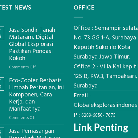
TEST NEWS
OFFICE
Office : Semampir selat
Jasa Sondir Tanah
7
g
Mataram, Digital
No. 73 GG 1-A, Surabaya
Global Eksplorasi
Keputih Sukolilo Kota
Pastikan Pondasi
Surabaya Jawa Timur.
Kokoh
Office 2 : Villa Kalikepit
on
Comments Off
Jasa
125 B, RW.3, Tambaksari,
Eco-Cooler Berbasis
Sondir
7
Surabaya
g
Limbah Pertanian, ini
Tanah
Komponen, Cara
Mataram,
Email :
Kerja, dan
Digital
Globaleksplorasiindone
Global
Manfaatnya
P :
Eksplorasi
6289-6856-17675
on
Comments Off
Pastikan
Eco-
Link Penting
Pondasi
Jasa Pemasangan
Cooler
6
Kokoh
g
Berbasis