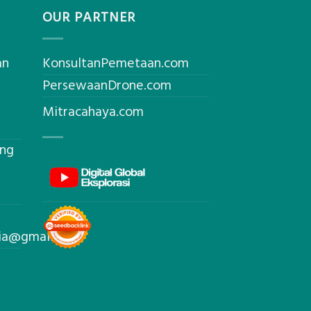
OUR PARTNER
an
KonsultanPemetaan.com
PersewaanDrone.com
Mitracahaya.com
ing
sia@gmail.com