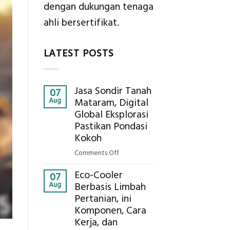
dengan dukungan tenaga
ahli bersertifikat.
LATEST POSTS
Jasa Sondir Tanah
07
Aug
Mataram, Digital
Global Eksplorasi
Pastikan Pondasi
Kokoh
on
Comments Off
Jasa
Eco-Cooler
Sondir
07
Aug
Berbasis Limbah
Tanah
Pertanian, ini
Mataram,
Komponen, Cara
Digital
Global
Kerja, dan