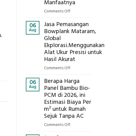
Eksplorasi
Manfaatnya
Pastikan
on
Comments Off
Pondasi
Eco-
Kokoh
Jasa Pemasangan
Cooler
06
Aug
Bowplank Mataram,
Berbasis
.
Global
Limbah
Ekplorasi.Menggunakan
Pertanian,
ini
Alat Ukur Presisi untuk
Komponen,
Hasil Akurat
Cara
on
Comments Off
Kerja,
Jasa
dan
Berapa Harga
Pemasangan
06
Manfaatnya
Aug
Panel Bambu Bio-
Bowplank
PCM di 2026, ini
Mataram,
Estimasi Biaya Per
Global
Ekplorasi.Menggunakan
m² untuk Rumah
Alat
Sejuk Tanpa AC
Ukur
on
Comments Off
Presisi
Berapa
untuk