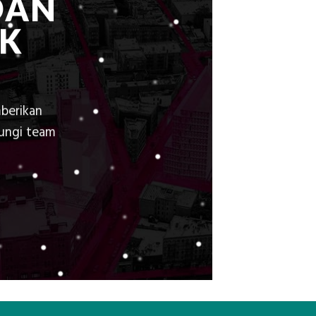
DAN
K
berikan
bungi team