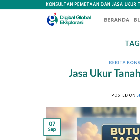
Skip
KONSULTAN PEMETAAN DAN JASA UKUR 
to
BERANDA
B
content
TAG
BERITA KON
Jasa Ukur Tanah
POSTED ON
S
07
Sep