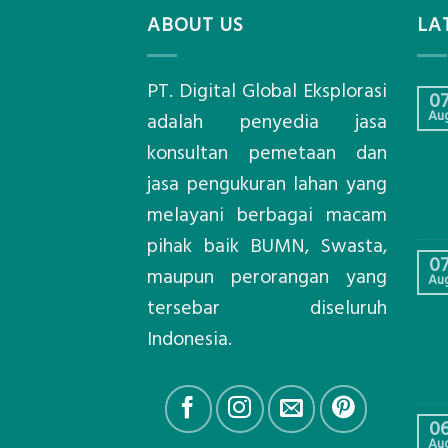
ABOUT US
LA
PT. Digital Global Eksplorasi
0
Au
adalah penyedia jasa
konsultan pemetaan dan
jasa pengukuran lahan yang
melayani berbagai macam
pihak baik BUMN, Swasta,
0
maupun perorangan yang
Au
tersebar diseluruh
Indonesia.
0
Au