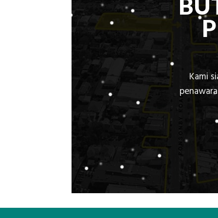
BU
Kami s
penawaran