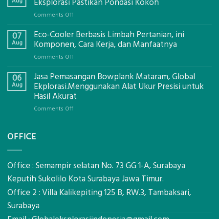
Aug
Eksplorasi Pastikan Pondasi Kokoh
on
Comments Off
Jasa
Eco-Cooler Berbasis Limbah Pertanian, ini
Sondir
07
Tanah
Aug
Komponen, Cara Kerja, dan Manfaatnya
Mataram,
on
Comments Off
Digital
Eco-
Global
Jasa Pemasangan Bowplank Mataram, Global
Cooler
06
Eksplorasi
Berbasis
Aug
Ekplorasi.Menggunakan Alat Ukur Presisi untuk
Pastikan
Limbah
Hasil Akurat
Pondasi
Pertanian,
Kokoh
on
Comments Off
ini
Jasa
Komponen,
Pemasangan
Cara
OFFICE
Bowplank
Kerja,
Mataram,
dan
Global
Manfaatnya
Ekplorasi.Menggunakan
Office : Semampir selatan No. 73 GG 1-A, Surabaya
Alat
Keputih Sukolilo Kota Surabaya Jawa Timur.
Ukur
Office 2 : Villa Kalikepiting 125 B, RW.3, Tambaksari,
Presisi
untuk
Surabaya
Hasil