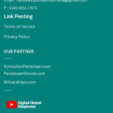
Email :
Globaleksplorasiindonesia@gmail.com
Akurat
P :
6289-6856-17675
Link Penting
Terms of Service
Privacy Policy
OUR PARTNER
KonsultanPemetaan.com
PersewaanDrone.com
Mitracahaya.com