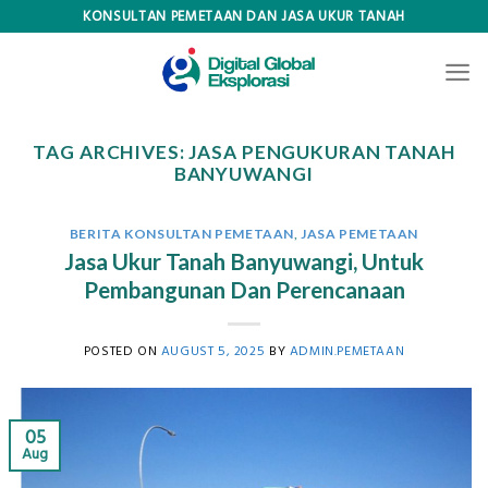
Skip
KONSULTAN PEMETAAN DAN JASA UKUR TANAH
to
content
TAG ARCHIVES:
JASA PENGUKURAN TANAH
BANYUWANGI
BERITA KONSULTAN PEMETAAN
,
JASA PEMETAAN
Jasa Ukur Tanah Banyuwangi, Untuk
Pembangunan Dan Perencanaan
POSTED ON
AUGUST 5, 2025
BY
ADMIN.PEMETAAN
05
Aug