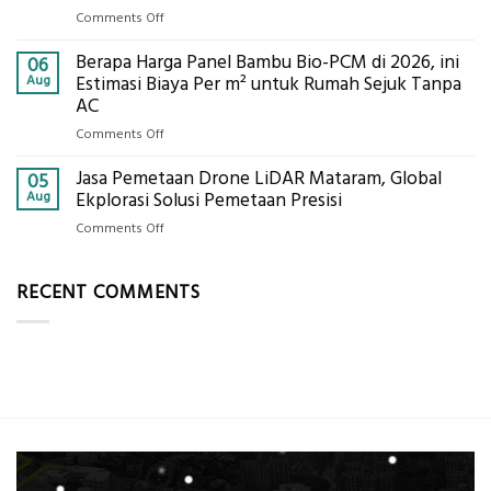
Pertanian,
Kokoh
on
Comments Off
ini
Jasa
Komponen,
Berapa Harga Panel Bambu Bio-PCM di 2026, ini
Pemasangan
06
Cara
Bowplank
Aug
Estimasi Biaya Per m² untuk Rumah Sejuk Tanpa
Kerja,
Mataram,
AC
dan
Global
Manfaatnya
on
Comments Off
Ekplorasi.Menggunakan
Berapa
Alat
Jasa Pemetaan Drone LiDAR Mataram, Global
Harga
05
Ukur
Panel
Aug
Ekplorasi Solusi Pemetaan Presisi
Presisi
Bambu
untuk
on
Comments Off
Bio-
Hasil
Jasa
PCM
Akurat
Pemetaan
di
RECENT COMMENTS
Drone
2026,
LiDAR
ini
Mataram,
Estimasi
Global
Biaya
Ekplorasi
Per
Solusi
m²
Pemetaan
untuk
Presisi
Rumah
Sejuk
Tanpa