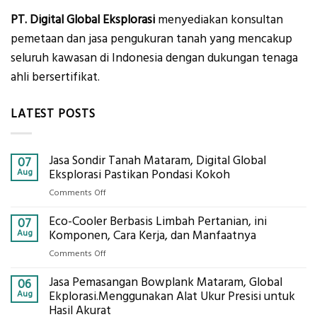
PT. Digital Global Eksplorasi
menyediakan konsultan
pemetaan dan jasa pengukuran tanah yang mencakup
seluruh kawasan di Indonesia dengan dukungan tenaga
ahli bersertifikat.
LATEST POSTS
Jasa Sondir Tanah Mataram, Digital Global
07
Aug
Eksplorasi Pastikan Pondasi Kokoh
on
Comments Off
Jasa
Eco-Cooler Berbasis Limbah Pertanian, ini
Sondir
07
Tanah
Aug
Komponen, Cara Kerja, dan Manfaatnya
Mataram,
on
Comments Off
Digital
Eco-
Global
Jasa Pemasangan Bowplank Mataram, Global
Cooler
06
Eksplorasi
Berbasis
Aug
Ekplorasi.Menggunakan Alat Ukur Presisi untuk
Pastikan
Limbah
Hasil Akurat
Pondasi