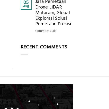
Jasa Pemetaan
Harga
05
Hasil
Aug
Drone LiDAR
Panel
Akurat
Mataram, Global
Bambu
Ekplorasi Solusi
Bio-
PCM
Pemetaan Presisi
di
on
Comments Off
2026,
Jasa
ini
Pemetaan
Estimasi
RECENT COMMENTS
Drone
Biaya
LiDAR
Per
Mataram,
m²
Global
untuk
Ekplorasi
Rumah
Solusi
Sejuk
Pemetaan
Tanpa
Presisi
AC