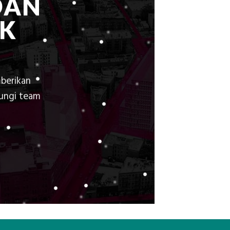
DAN
K
berikan
bungi team