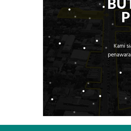
BU
Kami s
penawaran