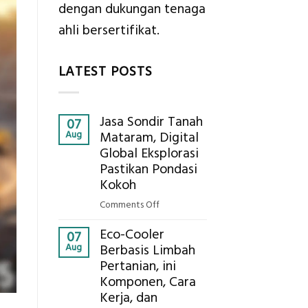
dengan dukungan tenaga
ahli bersertifikat.
LATEST POSTS
Jasa Sondir Tanah
07
Aug
Mataram, Digital
Global Eksplorasi
Pastikan Pondasi
Kokoh
on
Comments Off
Jasa
Eco-Cooler
Sondir
07
Aug
Berbasis Limbah
Tanah
Pertanian, ini
Mataram,
Komponen, Cara
Digital
Global
Kerja, dan