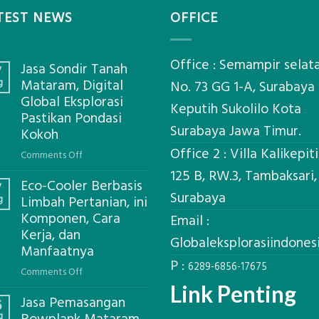
TEST NEWS
OFFICE
Office : Semampir selat
Jasa Sondir Tanah
7
g
Mataram, Digital
No. 73 GG 1-A, Surabaya
Global Eksplorasi
Keputih Sukolilo Kota
Pastikan Pondasi
Surabaya Jawa Timur.
Kokoh
Office 2 : Villa Kalikepit
on
Comments Off
Jasa
125 B, RW.3, Tambaksari,
Eco-Cooler Berbasis
Sondir
7
Surabaya
g
Limbah Pertanian, ini
Tanah
Komponen, Cara
Mataram,
Email :
Kerja, dan
Digital
Globaleksplorasiindone
Global
Manfaatnya
P :
Eksplorasi
6289-6856-17675
on
Comments Off
Pastikan
Eco-
Link Penting
Pondasi
Jasa Pemasangan
Cooler
6
Kokoh
g
Berbasis