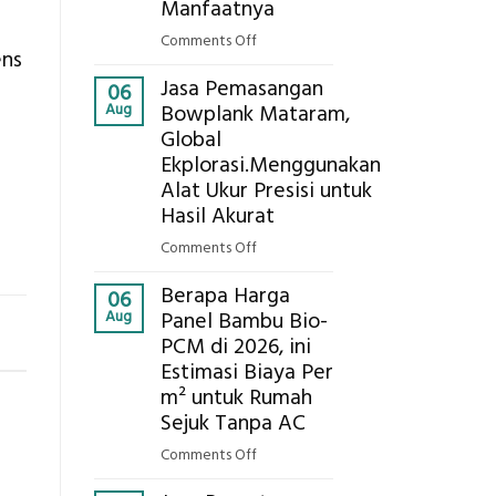
Eksplorasi
Manfaatnya
Pastikan
on
Comments Off
Pondasi
ens
Eco-
Kokoh
Jasa Pemasangan
Cooler
06
Aug
Bowplank Mataram,
Berbasis
Global
Limbah
Ekplorasi.Menggunakan
Pertanian,
ini
Alat Ukur Presisi untuk
Komponen,
Hasil Akurat
Cara
on
Comments Off
Kerja,
Jasa
dan
Berapa Harga
Pemasangan
06
Manfaatnya
Aug
Panel Bambu Bio-
Bowplank
PCM di 2026, ini
Mataram,
Estimasi Biaya Per
Global
Ekplorasi.Menggunakan
m² untuk Rumah
Alat
Sejuk Tanpa AC
Ukur
on
Comments Off
Presisi
Berapa
untuk