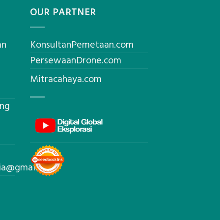
OUR PARTNER
an
KonsultanPemetaan.com
PersewaanDrone.com
Mitracahaya.com
ing
sia@gmail.com