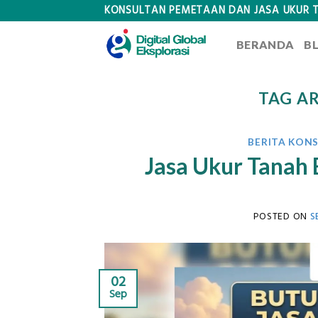
Skip
KONSULTAN PEMETAAN DAN JASA UKUR 
to
BERANDA
B
content
TAG A
BERITA KON
Jasa Ukur Tanah 
POSTED ON
S
02
Sep