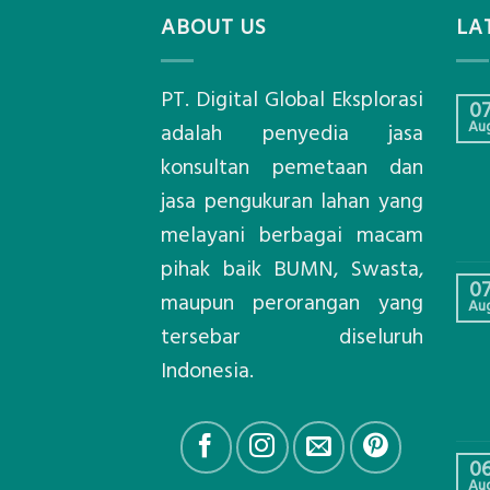
ABOUT US
LA
PT. Digital Global Eksplorasi
0
Au
adalah penyedia jasa
konsultan pemetaan dan
jasa pengukuran lahan yang
melayani berbagai macam
pihak baik BUMN, Swasta,
0
maupun perorangan yang
Au
tersebar diseluruh
Indonesia.
0
Au