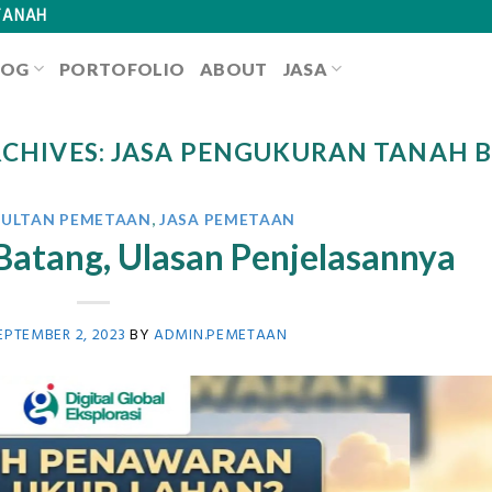
TANAH
LOG
PORTOFOLIO
ABOUT
JASA
RCHIVES:
JASA PENGUKURAN TANAH 
SULTAN PEMETAAN
,
JASA PEMETAAN
Batang, Ulasan Penjelasannya
EPTEMBER 2, 2023
BY
ADMIN.PEMETAAN