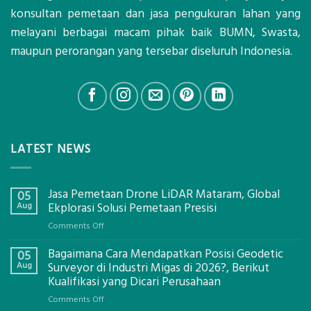
konsultan pemetaan dan jasa pengukuran lahan yang
melayani berbagai macam pihak baik BUMN, Swasta,
maupun perorangan yang tersebar diseluruh Indonesia.
LATEST NEWS
Jasa Pemetaan Drone LiDAR Mataram, Global
05
Aug
Ekplorasi Solusi Pemetaan Presisi
on
Comments Off
Jasa
Bagaimana Cara Mendapatkan Posisi Geodetic
Pemetaan
05
Drone
Aug
Surveyor di Industri Migas di 2026?, Berikut
LiDAR
Kualifikasi yang Dicari Perusahaan
Mataram,
on
Comments Off
Global