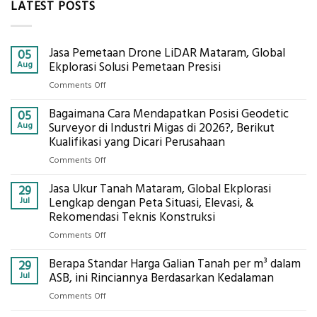
LATEST POSTS
Jasa Pemetaan Drone LiDAR Mataram, Global
05
Aug
Ekplorasi Solusi Pemetaan Presisi
on
Comments Off
Jasa
Bagaimana Cara Mendapatkan Posisi Geodetic
Pemetaan
05
Drone
Aug
Surveyor di Industri Migas di 2026?, Berikut
LiDAR
Kualifikasi yang Dicari Perusahaan
Mataram,
on
Comments Off
Global
Bagaimana
Ekplorasi
Jasa Ukur Tanah Mataram, Global Ekplorasi
Cara
29
Solusi
Mendapatkan
Jul
Lengkap dengan Peta Situasi, Elevasi, &
Pemetaan
Posisi
Rekomendasi Teknis Konstruksi
Presisi
Geodetic
on
Comments Off
Surveyor
Jasa
di
Berapa Standar Harga Galian Tanah per m³ dalam
Ukur
29
Industri
Tanah
Jul
ASB, ini Rinciannya Berdasarkan Kedalaman
Migas
Mataram,
di
on
Comments Off
Global
2026?,
Berapa
Ekplorasi