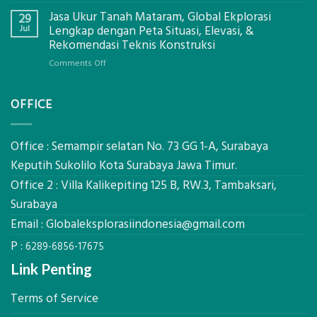
Bagaimana
Ekplorasi
Jasa Ukur Tanah Mataram, Global Ekplorasi
Cara
29
Solusi
Mendapatkan
Jul
Lengkap dengan Peta Situasi, Elevasi, &
Pemetaan
Posisi
Rekomendasi Teknis Konstruksi
Presisi
Geodetic
on
Comments Off
Surveyor
Jasa
di
Ukur
Industri
OFFICE
Tanah
Migas
Mataram,
di
Global
2026?,
Ekplorasi
Office : Semampir selatan No. 73 GG 1-A, Surabaya
Berikut
Lengkap
Kualifikasi
Keputih Sukolilo Kota Surabaya Jawa Timur.
dengan
yang
Office 2 : Villa Kalikepiting 125 B, RW.3, Tambaksari,
Peta
Dicari
Situasi,
Surabaya
Perusahaan
Elevasi,
Email :
Globaleksplorasiindonesia@gmail.com
&
Rekomendasi
P :
6289-6856-17675
Teknis
Konstruksi
Link Penting
Terms of Service