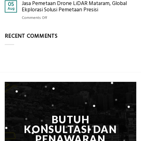
Jasa Pemetaan Drone LiDAR Mataram, Global
Harga
05
Ukur
Panel
Aug
Ekplorasi Solusi Pemetaan Presisi
Presisi
Bambu
untuk
on
Comments Off
Bio-
Hasil
Jasa
PCM
Akurat
Pemetaan
di
RECENT COMMENTS
Drone
2026,
LiDAR
ini
Mataram,
Estimasi
Global
Biaya
Ekplorasi
Per
Solusi
m²
Pemetaan
untuk
Presisi
Rumah
Sejuk
Tanpa
AC
BUTUH
KONSULTASI DAN
PENAWARAN