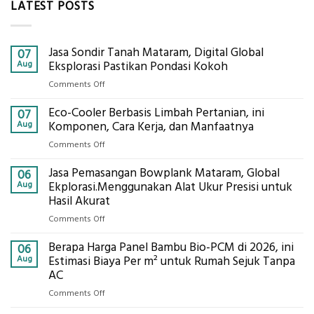
LATEST POSTS
Jasa Sondir Tanah Mataram, Digital Global
07
Aug
Eksplorasi Pastikan Pondasi Kokoh
on
Comments Off
Jasa
Eco-Cooler Berbasis Limbah Pertanian, ini
Sondir
07
Tanah
Aug
Komponen, Cara Kerja, dan Manfaatnya
Mataram,
on
Comments Off
Digital
Eco-
Global
Jasa Pemasangan Bowplank Mataram, Global
Cooler
06
Eksplorasi
Berbasis
Aug
Ekplorasi.Menggunakan Alat Ukur Presisi untuk
Pastikan
Limbah
Hasil Akurat
Pondasi
Pertanian,
Kokoh
on
Comments Off
ini
Jasa
Komponen,
Berapa Harga Panel Bambu Bio-PCM di 2026, ini
Pemasangan
06
Cara
Bowplank
Aug
Estimasi Biaya Per m² untuk Rumah Sejuk Tanpa
Kerja,
Mataram,
AC
dan
Global
Manfaatnya
on
Comments Off
Ekplorasi.Menggunakan
Berapa
Alat