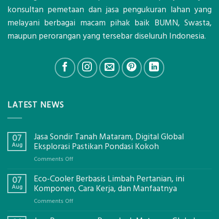
konsultan pemetaan dan jasa pengukuran lahan yang
melayani berbagai macam pihak baik BUMN, Swasta,
maupun perorangan yang tersebar diseluruh Indonesia.
LATEST NEWS
Jasa Sondir Tanah Mataram, Digital Global
07
Aug
Eksplorasi Pastikan Pondasi Kokoh
on
Comments Off
Jasa
Eco-Cooler Berbasis Limbah Pertanian, ini
Sondir
07
Tanah
Aug
Komponen, Cara Kerja, dan Manfaatnya
Mataram,
on
Comments Off
Digital
Eco-
Global