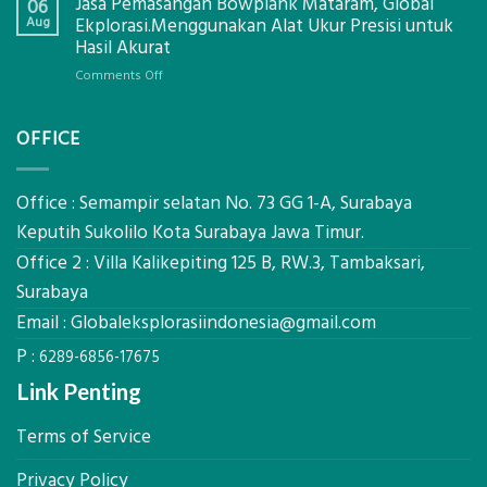
Jasa Pemasangan Bowplank Mataram, Global
Cooler
06
Eksplorasi
Berbasis
Aug
Ekplorasi.Menggunakan Alat Ukur Presisi untuk
Pastikan
Limbah
Hasil Akurat
Pondasi
Pertanian,
Kokoh
on
Comments Off
ini
Jasa
Komponen,
Pemasangan
Cara
OFFICE
Bowplank
Kerja,
Mataram,
dan
Global
Manfaatnya
Ekplorasi.Menggunakan
Office : Semampir selatan No. 73 GG 1-A, Surabaya
Alat
Keputih Sukolilo Kota Surabaya Jawa Timur.
Ukur
Office 2 : Villa Kalikepiting 125 B, RW.3, Tambaksari,
Presisi
untuk
Surabaya
Hasil
Email :
Globaleksplorasiindonesia@gmail.com
Akurat
P :
6289-6856-17675
Link Penting
Terms of Service
Privacy Policy