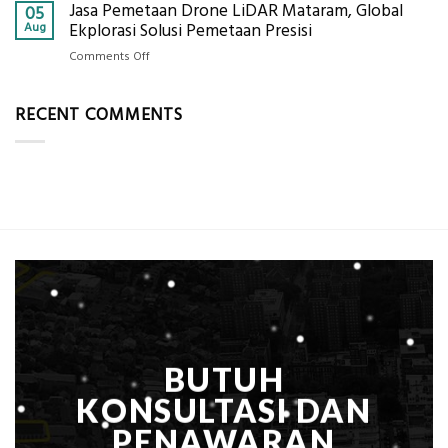
Jasa Pemetaan Drone LiDAR Mataram, Global
Harga
05
Ukur
Panel
Aug
Ekplorasi Solusi Pemetaan Presisi
Presisi
Bambu
untuk
on
Comments Off
Bio-
Hasil
Jasa
PCM
Akurat
Pemetaan
di
RECENT COMMENTS
Drone
2026,
LiDAR
ini
Mataram,
Estimasi
Global
Biaya
Ekplorasi
Per
Solusi
m²
Pemetaan
untuk
Presisi
Rumah
Sejuk
Tanpa
AC
BUTUH
KONSULTASI DAN
PENAWARAN