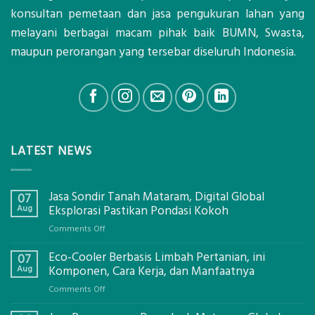
konsultan pemetaan dan jasa pengukuran lahan yang
melayani berbagai macam pihak baik BUMN, Swasta,
maupun perorangan yang tersebar diseluruh Indonesia.
LATEST NEWS
Jasa Sondir Tanah Mataram, Digital Global
07
Aug
Eksplorasi Pastikan Pondasi Kokoh
on
Comments Off
Jasa
Eco-Cooler Berbasis Limbah Pertanian, ini
Sondir
07
Tanah
Aug
Komponen, Cara Kerja, dan Manfaatnya
Mataram,
on
Comments Off
Digital
Eco-
Global