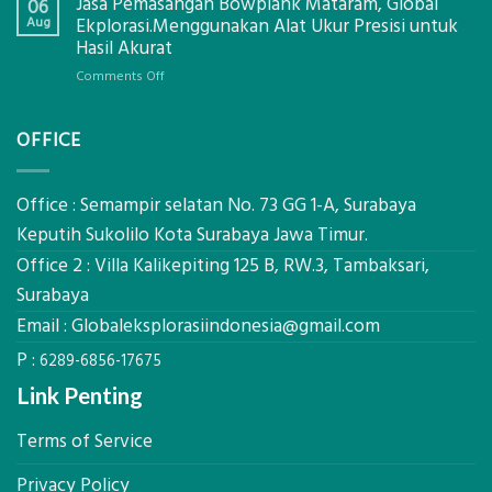
Jasa Pemasangan Bowplank Mataram, Global
Cooler
06
Eksplorasi
Berbasis
Aug
Ekplorasi.Menggunakan Alat Ukur Presisi untuk
Pastikan
Limbah
Hasil Akurat
Pondasi
Pertanian,
Kokoh
on
Comments Off
ini
Jasa
Komponen,
Pemasangan
Cara
OFFICE
Bowplank
Kerja,
Mataram,
dan
Global
Manfaatnya
Ekplorasi.Menggunakan
Office : Semampir selatan No. 73 GG 1-A, Surabaya
Alat
Keputih Sukolilo Kota Surabaya Jawa Timur.
Ukur
Office 2 : Villa Kalikepiting 125 B, RW.3, Tambaksari,
Presisi
untuk
Surabaya
Hasil
Email :
Globaleksplorasiindonesia@gmail.com
Akurat
P :
6289-6856-17675
Link Penting
Terms of Service
Privacy Policy