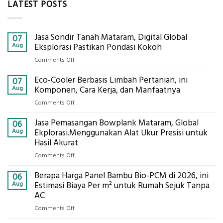
LATEST POSTS
Jasa Sondir Tanah Mataram, Digital Global
07
Aug
Eksplorasi Pastikan Pondasi Kokoh
on
Comments Off
Jasa
Eco-Cooler Berbasis Limbah Pertanian, ini
Sondir
07
Tanah
Aug
Komponen, Cara Kerja, dan Manfaatnya
Mataram,
on
Comments Off
Digital
Eco-
Global
Jasa Pemasangan Bowplank Mataram, Global
Cooler
06
Eksplorasi
Berbasis
Aug
Ekplorasi.Menggunakan Alat Ukur Presisi untuk
Pastikan
Limbah
Hasil Akurat
Pondasi
Pertanian,
Kokoh
on
Comments Off
ini
Jasa
Komponen,
Berapa Harga Panel Bambu Bio-PCM di 2026, ini
Pemasangan
06
Cara
Bowplank
Aug
Estimasi Biaya Per m² untuk Rumah Sejuk Tanpa
Kerja,
Mataram,
AC
dan
Global
Manfaatnya
on
Comments Off
Ekplorasi.Menggunakan
Berapa
Alat