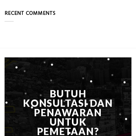
Jasa
Komponen,
Pemasangan
Cara
RECENT COMMENTS
Bowplank
Kerja,
Mataram,
dan
Global
Manfaatnya
Ekplorasi.Menggunakan
Alat
Ukur
Presisi
untuk
Hasil
Akurat
BUTUH
KONSULTASI DAN
PENAWARAN
UNTUK
PEMETAAN?