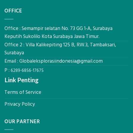
untuk
Sondir
AHSP
OFFICE
Tanah
Tambang
Mataram,
Galian
Digital
C
Global
Office : Semampir selatan No. 73 GG 1-A, Surabaya
Eksplorasi
Keputih Sukolilo Kota Surabaya Jawa Timur.
Pastikan
Office 2 : Villa Kalikepiting 125 B, RW.3, Tambaksari,
Pondasi
Kokoh
Surabaya
Email :
Globaleksplorasiindonesia@gmail.com
P :
6289-6856-17675
Link Penting
Terms of Service
Privacy Policy
OUR PARTNER