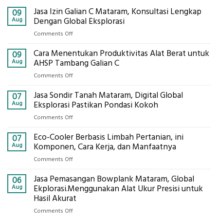
Jasa Izin Galian C Mataram, Konsultasi Lengkap
09
Aug
Dengan Global Eksplorasi
on
Comments Off
Jasa
Cara Menentukan Produktivitas Alat Berat untuk
Izin
09
Galian
Aug
AHSP Tambang Galian C
C
on
Comments Off
Mataram,
Cara
Konsultasi
Jasa Sondir Tanah Mataram, Digital Global
Menentukan
07
Lengkap
Produktivitas
Aug
Eksplorasi Pastikan Pondasi Kokoh
Dengan
Alat
Global
on
Comments Off
Berat
Eksplorasi
Jasa
untuk
Eco-Cooler Berbasis Limbah Pertanian, ini
Sondir
07
AHSP
Tanah
Aug
Komponen, Cara Kerja, dan Manfaatnya
Tambang
Mataram,
Galian
on
Comments Off
Digital
C
Eco-
Global
Jasa Pemasangan Bowplank Mataram, Global
Cooler
06
Eksplorasi
Berbasis
Aug
Ekplorasi.Menggunakan Alat Ukur Presisi untuk
Pastikan
Limbah
Hasil Akurat
Pondasi
Pertanian,
Kokoh
on
Comments Off
ini