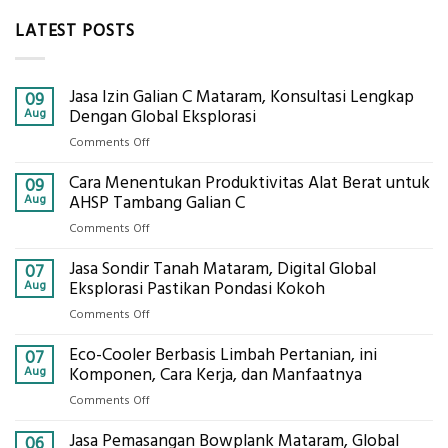
LATEST POSTS
Jasa Izin Galian C Mataram, Konsultasi Lengkap
09
Aug
Dengan Global Eksplorasi
on
Comments Off
Jasa
Cara Menentukan Produktivitas Alat Berat untuk
Izin
09
Galian
Aug
AHSP Tambang Galian C
C
on
Comments Off
Mataram,
Cara
Konsultasi
Jasa Sondir Tanah Mataram, Digital Global
Menentukan
07
Lengkap
Produktivitas
Aug
Eksplorasi Pastikan Pondasi Kokoh
Dengan
Alat
Global
on
Comments Off
Berat
Eksplorasi
Jasa
untuk
Eco-Cooler Berbasis Limbah Pertanian, ini
Sondir
07
AHSP
Tanah
Aug
Komponen, Cara Kerja, dan Manfaatnya
Tambang
Mataram,
Galian
on
Comments Off
Digital
C
Eco-
Global
Jasa Pemasangan Bowplank Mataram, Global
Cooler
06
Eksplorasi