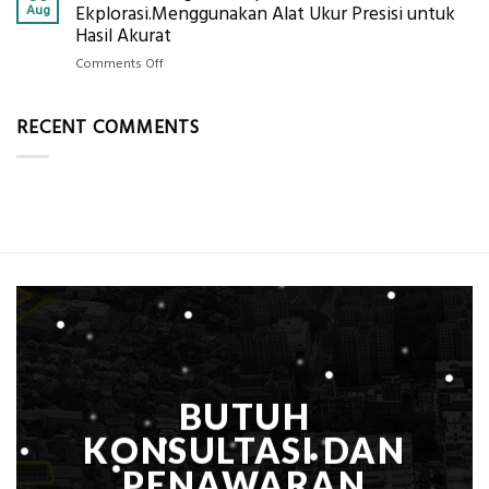
Berbasis
Aug
Ekplorasi.Menggunakan Alat Ukur Presisi untuk
Pastikan
Limbah
Hasil Akurat
Pondasi
Pertanian,
Kokoh
on
Comments Off
ini
Jasa
Komponen,
Pemasangan
Cara
RECENT COMMENTS
Bowplank
Kerja,
Mataram,
dan
Global
Manfaatnya
Ekplorasi.Menggunakan
Alat
Ukur
Presisi
untuk
Hasil
Akurat
BUTUH
KONSULTASI DAN
PENAWARAN