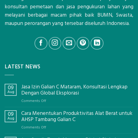
konsultan pemetaan dan jasa pengukuran lahan yang
melayani berbagai macam pihak baik BUMN, Swasta,
maupun perorangan yang tersebar diseluruh Indonesia.
LATEST NEWS
Jasa Izin Galian C Mataram, Konsultasi Lengkap
09
Aug
Dengan Global Eksplorasi
on
Comments Off
Jasa
Cara Menentukan Produktivitas Alat Berat untuk
Izin
09
Galian
Aug
AHSP Tambang Galian C
C
on
Comments Off
Mataram,
Cara
Konsultasi