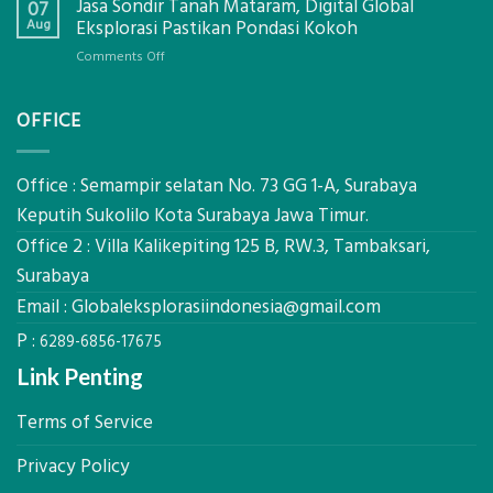
Jasa Sondir Tanah Mataram, Digital Global
Menentukan
07
Lengkap
Produktivitas
Aug
Eksplorasi Pastikan Pondasi Kokoh
Dengan
Alat
Global
on
Comments Off
Berat
Eksplorasi
Jasa
untuk
Sondir
AHSP
OFFICE
Tanah
Tambang
Mataram,
Galian
Digital
C
Global
Office : Semampir selatan No. 73 GG 1-A, Surabaya
Eksplorasi
Keputih Sukolilo Kota Surabaya Jawa Timur.
Pastikan
Office 2 : Villa Kalikepiting 125 B, RW.3, Tambaksari,
Pondasi
Kokoh
Surabaya
Email :
Globaleksplorasiindonesia@gmail.com
P :
6289-6856-17675
Link Penting
Terms of Service
Privacy Policy