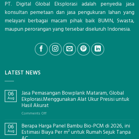
PT. Digital Global Eksplorasi adalah penyedia jasa
konsultan pemetaan dan jasa pengukuran lahan yang
melayani berbagai macam pihak baik BUMN, Swasta,
maupun perorangan yang tersebar diseluruh Indonesia.
LATEST NEWS
Jasa Pemasangan Bowplank Mataram, Global
06
Aug
Ekplorasi.Menggunakan Alat Ukur Presisi untuk
Hasil Akurat
on
Comments Off
Jasa
Berapa Harga Panel Bambu Bio-PCM di 2026, ini
Pemasangan
06
Bowplank
Aug
Estimasi Biaya Per m² untuk Rumah Sejuk Tanpa
Mataram,
AC