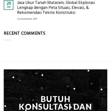
Per
Jasa Ukur Tanah Mataram, Global Ekplorasi
Cara
29
Solusi
m²
Mendapatkan
Jul
Lengkap dengan Peta Situasi, Elevasi, &
Pemetaan
untuk
Posisi
Rekomendasi Teknis Konstruksi
Presisi
Rumah
Geodetic
on
Comments Off
Sejuk
Surveyor
Jasa
Tanpa
di
Ukur
AC
Industri
RECENT COMMENTS
Tanah
Migas
Mataram,
di
Global
2026?,
Ekplorasi
Berikut
Lengkap
Kualifikasi
dengan
yang
Peta
Dicari
Situasi,
Perusahaan
Elevasi,
&
Rekomendasi
Teknis
Konstruksi
BUTUH
KONSULTASI DAN