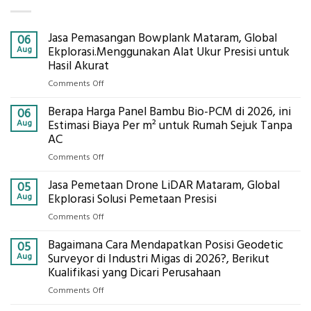
Jasa Pemasangan Bowplank Mataram, Global
06
Aug
Ekplorasi.Menggunakan Alat Ukur Presisi untuk
Hasil Akurat
on
Comments Off
Jasa
Berapa Harga Panel Bambu Bio-PCM di 2026, ini
Pemasangan
06
Bowplank
Aug
Estimasi Biaya Per m² untuk Rumah Sejuk Tanpa
Mataram,
AC
Global
on
Comments Off
Ekplorasi.Menggunakan
Berapa
Alat
Jasa Pemetaan Drone LiDAR Mataram, Global
Harga
05
Ukur
Panel
Aug
Ekplorasi Solusi Pemetaan Presisi
Presisi
Bambu
untuk
on
Comments Off
Bio-
Hasil
Jasa
PCM
Akurat
Bagaimana Cara Mendapatkan Posisi Geodetic
Pemetaan
05
di
Drone
Aug
Surveyor di Industri Migas di 2026?, Berikut
2026,
LiDAR
Kualifikasi yang Dicari Perusahaan
ini
Mataram,
Estimasi
on
Comments Off
Global
Biaya
Bagaimana
Ekplorasi