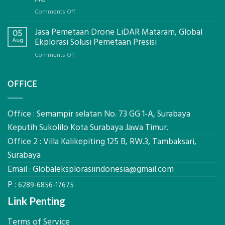
Global
on
Comments Off
Ekplorasi.Menggunakan
Berapa
Alat
Jasa Pemetaan Drone LiDAR Mataram, Global
Harga
05
Ukur
Panel
Aug
Ekplorasi Solusi Pemetaan Presisi
Presisi
Bambu
untuk
on
Comments Off
Bio-
Hasil
Jasa
PCM
Akurat
Pemetaan
di
OFFICE
Drone
2026,
LiDAR
ini
Mataram,
Estimasi
Global
Office : Semampir selatan No. 73 GG 1-A, Surabaya
Biaya
Ekplorasi
Keputih Sukolilo Kota Surabaya Jawa Timur.
Per
Solusi
m²
Office 2 : Villa Kalikepiting 125 B, RW.3, Tambaksari,
Pemetaan
untuk
Presisi
Surabaya
Rumah
Sejuk
Email :
Globaleksplorasiindonesia@gmail.com
Tanpa
P :
AC
6289-6856-17675
Link Penting
Terms of Service