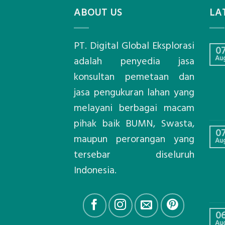
ABOUT US
LA
PT. Digital Global Eksplorasi
0
Au
adalah penyedia jasa
konsultan pemetaan dan
jasa pengukuran lahan yang
melayani berbagai macam
pihak baik BUMN, Swasta,
0
maupun perorangan yang
Au
tersebar diseluruh
Indonesia.
0
Au