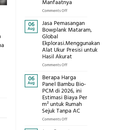
Eksplorasi
Manfaatnya
Pastikan
on
Comments Off
Pondasi
Eco-
Kokoh
Jasa Pemasangan
Cooler
06
Aug
Bowplank Mataram,
Berbasis
a
Global
Limbah
Ekplorasi.Menggunakan
Pertanian,
ma
ini
Alat Ukur Presisi untuk
Komponen,
Hasil Akurat
Cara
on
Comments Off
Kerja,
Jasa
dan
Berapa Harga
Pemasangan
06
Manfaatnya
Aug
Panel Bambu Bio-
Bowplank
PCM di 2026, ini
Mataram,
Estimasi Biaya Per
Global
Ekplorasi.Menggunakan
m² untuk Rumah
Alat
Sejuk Tanpa AC
Ukur
on
Comments Off
Presisi
Berapa
untuk