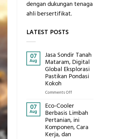
dengan dukungan tenaga
ahli bersertifikat.
LATEST POSTS
Jasa Sondir Tanah
07
Aug
Mataram, Digital
Global Eksplorasi
Pastikan Pondasi
Kokoh
on
Comments Off
Jasa
Eco-Cooler
Sondir
07
Aug
Berbasis Limbah
Tanah
Pertanian, ini
Mataram,
Komponen, Cara
Digital
Global
Kerja, dan