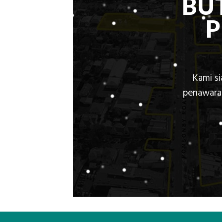
BU
Kami s
penawaran