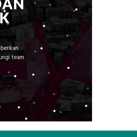
DAN
K
berikan
bungi team