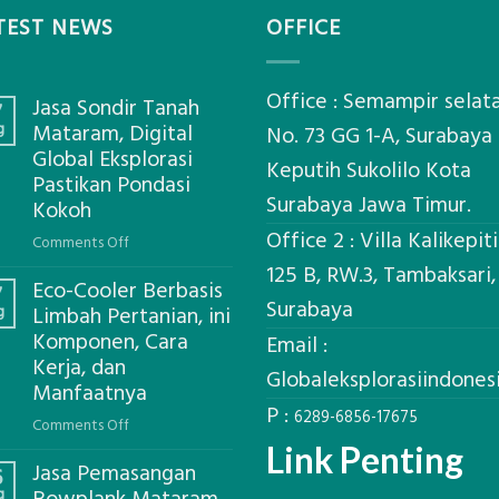
TEST NEWS
OFFICE
Office : Semampir selat
Jasa Sondir Tanah
7
g
Mataram, Digital
No. 73 GG 1-A, Surabaya
Global Eksplorasi
Keputih Sukolilo Kota
Pastikan Pondasi
Surabaya Jawa Timur.
Kokoh
Office 2 : Villa Kalikepit
on
Comments Off
Jasa
125 B, RW.3, Tambaksari,
Eco-Cooler Berbasis
Sondir
7
Surabaya
g
Limbah Pertanian, ini
Tanah
Komponen, Cara
Mataram,
Email :
Kerja, dan
Digital
Globaleksplorasiindone
Global
Manfaatnya
P :
Eksplorasi
6289-6856-17675
on
Comments Off
Pastikan
Eco-
Link Penting
Pondasi
Jasa Pemasangan
Cooler
6
Kokoh
g
Berbasis