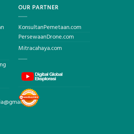
OUR PARTNER
an
KonsultanPemetaan.com
PersewaanDrone.com
Mitracahaya.com
ing
sia@gmail.com