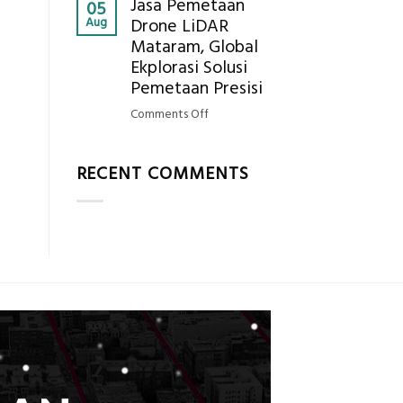
Jasa Pemetaan
Harga
05
Hasil
Aug
Drone LiDAR
Panel
Akurat
Mataram, Global
Bambu
Ekplorasi Solusi
Bio-
PCM
Pemetaan Presisi
di
on
Comments Off
2026,
Jasa
ini
Pemetaan
Estimasi
RECENT COMMENTS
Drone
Biaya
LiDAR
Per
Mataram,
m²
Global
untuk
Ekplorasi
Rumah
Solusi
Sejuk
Pemetaan
Tanpa
Presisi
AC